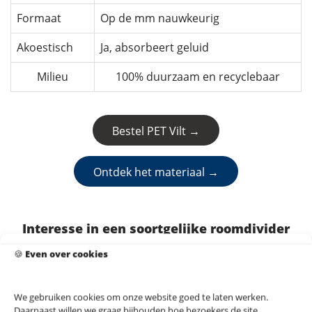
Formaat
Op de mm nauwkeurig
Akoestisch
Ja, absorbeert geluid
Milieu
100% duurzaam en recyclebaar
Bestel PET Vilt →
Ontdek het materiaal →
Interesse in een soortgelijke roomdivider
van PET Vilt?
🍪
Even over cookies
Neem contact met ons op voor een vrijblijvend
gesprek.
Wij helpen je graag verder met de mogelijkheden voor
We gebruiken cookies om onze website goed te laten werken.
Daarnaast willen we graag bijhouden hoe bezoekers de site