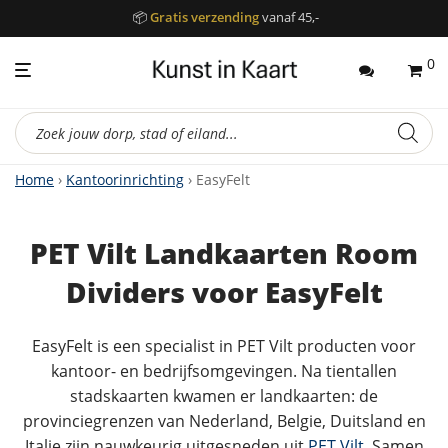
📦
Gratis verzending
vanaf 45,-
0
Producten
zoeken
Home
›
Kantoorinrichting
› EasyFelt
PET Vilt Landkaarten Room
Dividers voor EasyFelt
EasyFelt is een specialist in PET Vilt producten voor
kantoor- en bedrijfsomgevingen. Na tientallen
stadskaarten kwamen er landkaarten: de
provinciegrenzen van Nederland, Belgie, Duitsland en
Italie zijn nauwkeurig uitgesneden uit
PET Vilt
. Samen