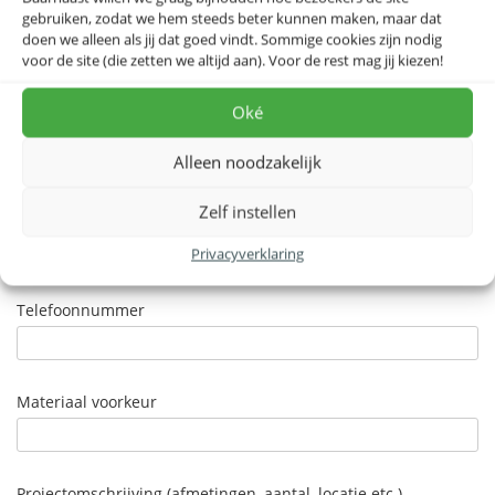
jouw kantoor of bedrijfsruimte.
gebruiken, zodat we hem steeds beter kunnen maken, maar dat
Naam
doen we alleen als jij dat goed vindt. Sommige cookies zijn nodig
voor de site (die zetten we altijd aan). Voor de rest mag jij kiezen!
Oké
Bedrijfsnaam
Alleen noodzakelijk
Zelf instellen
E-mail
Privacyverklaring
Telefoonnummer
Materiaal voorkeur
Projectomschrijving (afmetingen, aantal, locatie etc.)