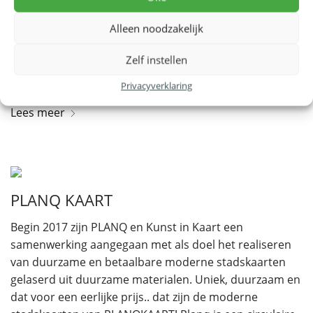
voor Team Oostland om deze uitdaging – Alphe
Alleen noodzakelijk
d’HuZes – niet aan te gaan. Alpe d’HuZes is een actie
waarbij deelnemers hardlopend, wandelend of fietsend
Zelf instellen
onder het motto ’opgeven is geen optie’ op een dag tot
…
Privacyverklaring
Lees meer
PLANQ KAART
Begin 2017 zijn PLANQ en Kunst in Kaart een
samenwerking aangegaan met als doel het realiseren
van duurzame en betaalbare moderne stadskaarten
gelaserd uit duurzame materialen. Uniek, duurzaam en
dat voor een eerlijke prijs.. dat zijn de moderne