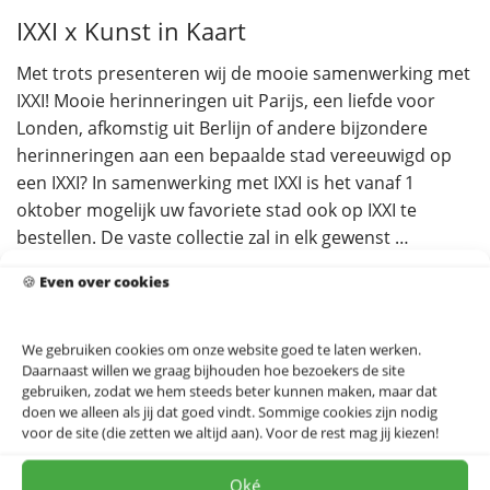
IXXI x Kunst in Kaart
Met trots presenteren wij de mooie samenwerking met
IXXI! Mooie herinneringen uit Parijs, een liefde voor
Londen, afkomstig uit Berlijn of andere bijzondere
herinneringen aan een bepaalde stad vereeuwigd op
een IXXI? In samenwerking met IXXI is het vanaf 1
oktober mogelijk uw favoriete stad ook op IXXI te
bestellen. De vaste collectie zal in elk gewenst …
Lees meer
🍪
Even over cookies
We gebruiken cookies om onze website goed te laten werken.
Daarnaast willen we graag bijhouden hoe bezoekers de site
gebruiken, zodat we hem steeds beter kunnen maken, maar dat
Proost! Op ’t leven – Alpe d’HuZes!
doen we alleen als jij dat goed vindt. Sommige cookies zijn nodig
voor de site (die zetten we altijd aan). Voor de rest mag jij kiezen!
Iedereen kent wel iemand die in strijd is tegen kanker
Oké
of deze strijd heeft verloren. Daarom is er geen reden