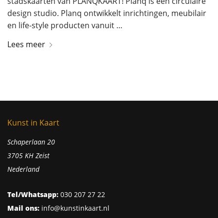
stadskaarten van PLANQKAART! Planq is een circulaire
design studio. Planq ontwikkelt inrichtingen, meubilair
en life-style producten vanuit …
Lees meer
Kunst in Kaart
Schaperlaan 20
3705 KH Zeist
Nederland
Tel/Whatsapp:
030 207 27 22
Mail ons:
info@kunstinkaart.nl