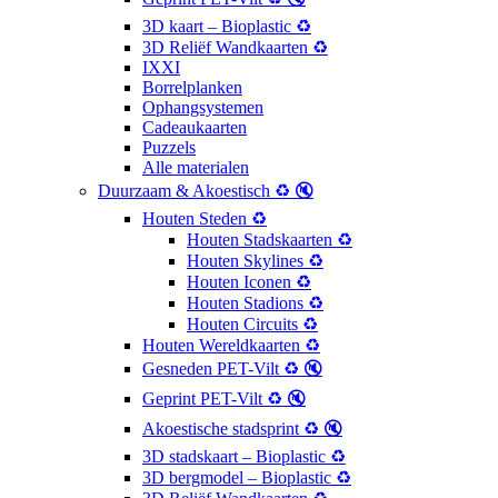
3D kaart – Bioplastic ♻️
3D Reliëf Wandkaarten ♻️
IXXI
Borrelplanken
Ophangsystemen
Cadeaukaarten
Puzzels
Alle materialen
Duurzaam & Akoestisch ♻️ 🔇
Houten Steden ♻️
Houten Stadskaarten ♻️
Houten Skylines ♻️
Houten Iconen ♻️
Houten Stadions ♻️
Houten Circuits ♻️
Houten Wereldkaarten ♻️
Gesneden PET-Vilt ♻️ 🔇
Geprint PET-Vilt ♻️ 🔇
Akoestische stadsprint ♻️ 🔇
3D stadskaart – Bioplastic ♻️
3D bergmodel – Bioplastic ♻️