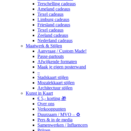
Terschelling cadeaus
Ameland cadeaus
Texel cadeaus
Limburg cadeaus
Friesland cadeaus
Texel cadeaus
Zeeland cadeaus
Nederland cadeaus
Maatwerk & Stijlen
Aanvraag / Custom Made!
Passe-partouts
Afwijkende formaten
Maak je eigen posterwand
–
Stadskaart stijlen
Mozaïekkaart stijlen
Architectuur stijlen
Kunst in Kaart
€ 5,- korting 🎁
Over ons
Verkooppunten
Duurzaam / MVO – ♻️
Pers & in de media
Samenwerken / Influencers
Prijzen