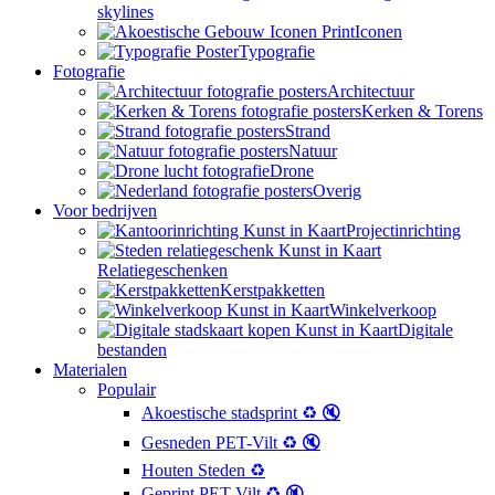
skylines
Iconen
Typografie
Fotografie
Architectuur
Kerken & Torens
Strand
Natuur
Drone
Overig
Voor bedrijven
Projectinrichting
Relatiegeschenken
Kerstpakketten
Winkelverkoop
Digitale
bestanden
Materialen
Populair
Akoestische stadsprint ♻️ 🔇
Gesneden PET-Vilt ♻️ 🔇
Houten Steden ♻️
Geprint PET-Vilt ♻️ 🔇