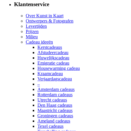
Klantenservice
Over Kunst in Kaart
Ontwerpers & Fotografen
Levertijden
Prijzen
Milieu
Cadeau ideeën
Kerstcadeaus
Afstudeercadeau
Huwelijkscadeau
Emigratie cadeau
Housewarming cadeau
Kraamcadeau
Verjaardagscadeau
–
Amsterdam cadeaus
Rotterdam cadeaus
Utrecht cadeaus
Den Haag cadeaus
Maastricht cadeaus
Groningen cadeaus
Ameland cadeaus
Texel cadeaus