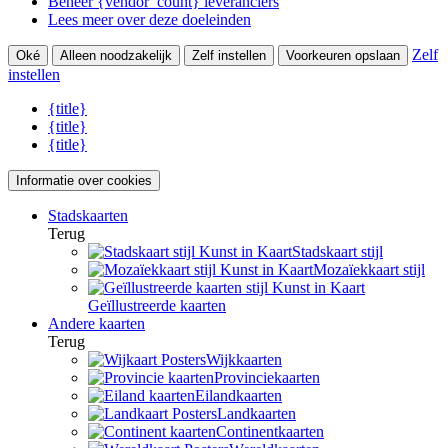
Beheer {vendor_count} leveranciers
Lees meer over deze doeleinden
Zelf
Oké
Alleen noodzakelijk
Zelf instellen
Voorkeuren opslaan
instellen
{title}
{title}
{title}
Informatie over cookies
Stadskaarten
Terug
Stadskaart stijl
Mozaïekkaart stijl
Geïllustreerde kaarten
Andere kaarten
Terug
Wijkkaarten
Provinciekaarten
Eilandkaarten
Landkaarten
Continentkaarten