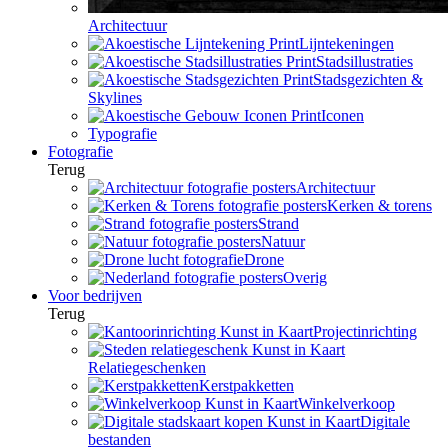
Architectuur
Lijntekeningen
Stadsillustraties
Stadsgezichten &
Skylines
Iconen
Typografie
Fotografie
Terug
Architectuur
Kerken & torens
Strand
Natuur
Drone
Overig
Voor bedrijven
Terug
Projectinrichting
Relatiegeschenken
Kerstpakketten
Winkelverkoop
Digitale
bestanden