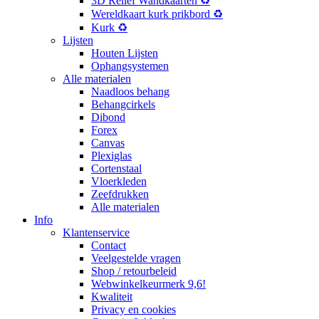
3D Reliëf Wandkaarten ♻️
Wereldkaart kurk prikbord ♻️
Kurk ♻️
Lijsten
Houten Lijsten
Ophangsystemen
Alle materialen
Naadloos behang
Behangcirkels
Dibond
Forex
Canvas
Plexiglas
Cortenstaal
Vloerkleden
Zeefdrukken
Alle materialen
Info
Klantenservice
Contact
Veelgestelde vragen
Shop / retourbeleid
Webwinkelkeurmerk 9,6!
Kwaliteit
Privacy en cookies