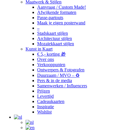
Maatwerk & Stijlen
Aanvraag / Custom Made!
Afwijkende formaten
Passe-partouts
Maak je eigen posterwand
–
Stadskaart stijlen
Architectuur stijlen
Mozaïekkaart stijlen
Kunst in Kaart
€ 5,- korting 🎁
Over ons
Verkooppunten
Ontwerpers & Fotografen
Duurzaam / MVO – ♻️
Pers & in de media
Samenwerken / Influencers
Prijzen
Levertijd
Cadeaukaarten
Inspiratie
Wishlist