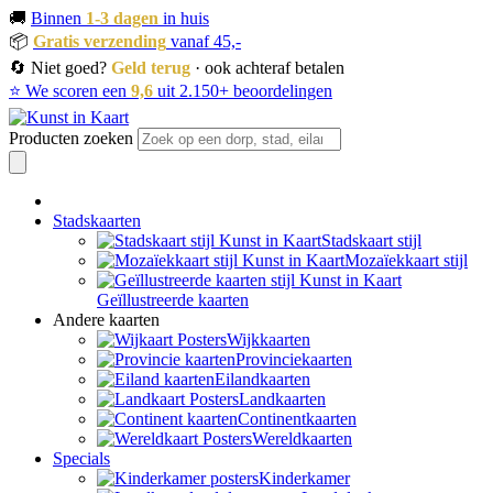
🚚
Binnen
1-3 dagen
in huis
📦
Gratis verzending
vanaf 45,-
🔄 Niet goed?
Geld terug
· ook achteraf betalen
⭐ We scoren een
9,6
uit 2.150+ beoordelingen
Producten zoeken
Stadskaarten
Stadskaart stijl
Mozaïekkaart stijl
Geïllustreerde kaarten
Andere kaarten
Wijkkaarten
Provinciekaarten
Eilandkaarten
Landkaarten
Continentkaarten
Wereldkaarten
Specials
Kinderkamer