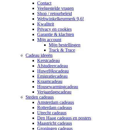
Contact
Veelgestelde vragen
Shop / retourbeleid
Webwinkelkeurmerk 9,6!
Kwaliteit
Privacy en cookies
Garantie & klachten
Mijn account
Mijn bestellingen
Track & Trace
Cadeau ideeën
Kerstcadeau
Afstudeercadeau
Huwelijkscadeau
Emigratiecadeau
Kraamcadeau
Housewarmingcadeau
Verjaardagscadeau
Steden cadeaus
Amsterdam cadeaus
Rotterdam cadeaus
Utrecht cadeaus
Den Haag cadeaus en posters
Maastricht cadeaus
Groningen cadeaus