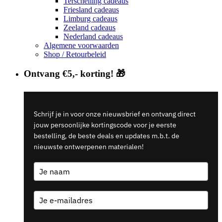
Terschelling cadeaus
Friesland cadeaus
Limburg cadeaus
Zeeland cadeaus
Nederland cadeaus
Algemene voorwaarden
Shop / Retourbeleid
Ontvang €5,- korting! 🎁
Schrijf je in voor onze nieuwsbrief en ontvang direct
jouw persoonlijke kortingscode voor je eerste
bestelling, de beste deals en updates m.b.t. de
nieuwste ontwerpenen materialen!