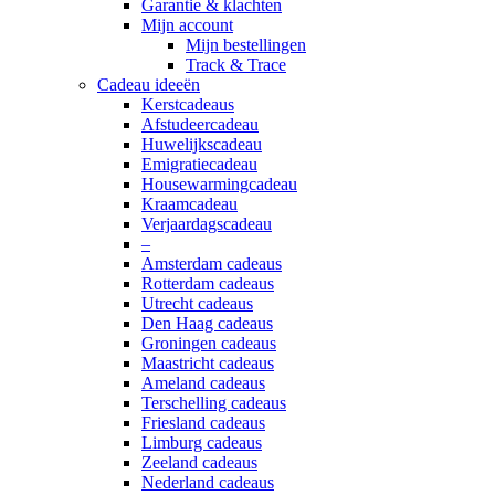
Garantie & klachten
Mijn account
Mijn bestellingen
Track & Trace
Cadeau ideeën
Kerstcadeaus
Afstudeercadeau
Huwelijkscadeau
Emigratiecadeau
Housewarmingcadeau
Kraamcadeau
Verjaardagscadeau
–
Amsterdam cadeaus
Rotterdam cadeaus
Utrecht cadeaus
Den Haag cadeaus
Groningen cadeaus
Maastricht cadeaus
Ameland cadeaus
Terschelling cadeaus
Friesland cadeaus
Limburg cadeaus
Zeeland cadeaus
Nederland cadeaus