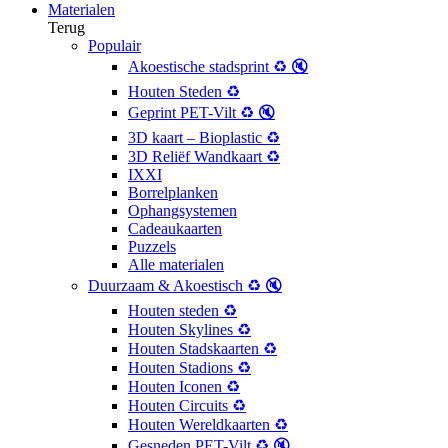
Materialen
Terug
Populair
Akoestische stadsprint ♻️ 🔇
Houten Steden ♻️
Geprint PET-Vilt ♻️ 🔇
3D kaart – Bioplastic ♻️
3D Reliëf Wandkaart ♻️
IXXI
Borrelplanken
Ophangsystemen
Cadeaukaarten
Puzzels
Alle materialen
Duurzaam & Akoestisch ♻️ 🔇
Houten steden ♻️
Houten Skylines ♻️
Houten Stadskaarten ♻️
Houten Stadions ♻️
Houten Iconen ♻️
Houten Circuits ♻️
Houten Wereldkaarten ♻️
Gesneden PET-Vilt ♻️ 🔇