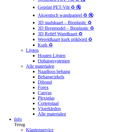
Geprint PET-Vilt ♻️ 🔇
Akoestisch wandpaneel ♻️ 🔇
3D stadskaart – Bioplastic ♻️
3D Bergmodel – Bioplastic ♻️
3D Reliëf Wandkaart ♻️
Wereldkaart kurk prikbord ♻️
Kurk ♻️
Lijsten
Houten Lijsten
Ophangsystemen
Alle materialen
Naadloos behang
Behangcirkels
Dibond
Forex
Canvas
Plexiglas
Cortenstaal
Vloerkleden
Alle materialen
Info
Terug
Klantenservice