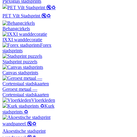
Plexiglas stadsprints
PET Vilt Stadsprint 🔇♻️
Behangcirkels
IXXI wanddecoratie
Forex
stadsprints
Stadsprint puzzels
Canvas stadsprints
Geroest metaal —
Cortenstaal stadskaarten
Vloerkleden
Kurk
stadsprints ♻️
Akoestische stadsprint