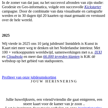
In de zomer van dat jaar, na het succesvol afronden van zijn studie:
Geodesie en Geo-informatica, volgde een succesvolle
Kickstarter
campagne. Door de combinatie van data visualisatie en cartografie
werden er in 30 dagen tijd 20 kaarten op maat gemaakt en verstuurd
over de hele wereld.
2025
Wij vierde in 2025 ons 10 jarig jubileum! Inmiddels is Kunst in
Kaart niet meer weg te denken uit het Nederlandse interieur. Met
100 + verkooppunten wereldwijd, samenwerkingen met o.a.
IXXI
en
Cloudnola
en meer dan
66.000 tevreden klanten
is KiK dé
webshop op het gebied van stadsposters.
Profiteer van onze jubileumskorting
JOUW HERINNERING
Jullie huwelijksreis, een vriend/vriendin die gaat emigreren, een
stoere kaart voor de kamer van je zoon ..