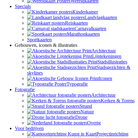
Wereldkaarten
Specials
Kinderkamer
Landvlagkaarten
Reiskaarten
Carnavalkaarten
Marathonkaarten
Sportkaarten
Gebouwen, iconen & illustraties
Architectuur
Lijntekeningen
Stadsillustraties
Stadsgezichten &
skylines
Iconen
Typografie
Fotografie
Architectuur
Kerken & Torens
Strand
Natuur
Drone
Overig
Voor bedrijven
Projectinrichting