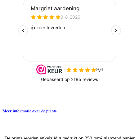
Meer informatie over de prints
De prints worden enkelzijdig gedrukt op 250 g/m² glanzend papier