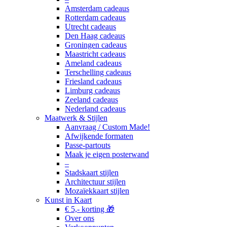
Amsterdam cadeaus
Rotterdam cadeaus
Utrecht cadeaus
Den Haag cadeaus
Groningen cadeaus
Maastricht cadeaus
Ameland cadeaus
Terschelling cadeaus
Friesland cadeaus
Limburg cadeaus
Zeeland cadeaus
Nederland cadeaus
Maatwerk & Stijlen
Aanvraag / Custom Made!
Afwijkende formaten
Passe-partouts
Maak je eigen posterwand
–
Stadskaart stijlen
Architectuur stijlen
Mozaïekkaart stijlen
Kunst in Kaart
€ 5,- korting 🎁
Over ons