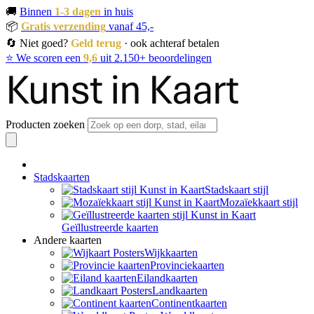
🚚
Binnen
1-3 dagen
in huis
📦
Gratis verzending
vanaf 45,-
🔄 Niet goed?
Geld terug
· ook achteraf betalen
⭐ We scoren een
9,6
uit 2.150+ beoordelingen
Producten zoeken
Stadskaarten
Stadskaart stijl
Mozaïekkaart stijl
Geïllustreerde kaarten
Andere kaarten
Wijkkaarten
Provinciekaarten
Eilandkaarten
Landkaarten
Continentkaarten