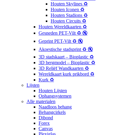
Houten Skylines ♻️
Houten Iconen ♻️
Houten Stadions ♻️
Houten Circuits ♻️
Houten Wereldkaarten ♻️
Gesneden PET-Vilt ♻️ 🔇
Geprint PET-Vilt ♻️ 🔇
Akoestische stadsprint ♻️ 🔇
3D stadskaart – Bioplastic ♻️
3D bergmodel – Bioplastic ♻️
3D Reliëf Wandkaarten ♻️
Wereldkaart kurk prikbord ♻️
Kurk ♻️
Lijsten
Houten Lijsten
Ophangsystemen
Alle materialen
Naadloos behang
Behangcirkels
Dibond
Forex
Canvas
Plexiglas