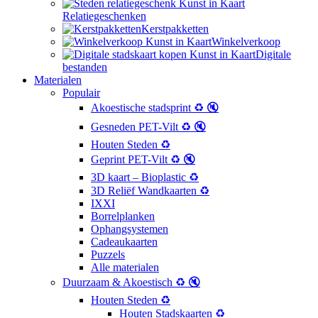
Relatiegeschenken
Kerstpakketten
Winkelverkoop
Digitale
bestanden
Materialen
Populair
Akoestische stadsprint ♻️ 🔇
Gesneden PET-Vilt ♻️ 🔇
Houten Steden ♻️
Geprint PET-Vilt ♻️ 🔇
3D kaart – Bioplastic ♻️
3D Reliëf Wandkaarten ♻️
IXXI
Borrelplanken
Ophangsystemen
Cadeaukaarten
Puzzels
Alle materialen
Duurzaam & Akoestisch ♻️ 🔇
Houten Steden ♻️
Houten Stadskaarten ♻️