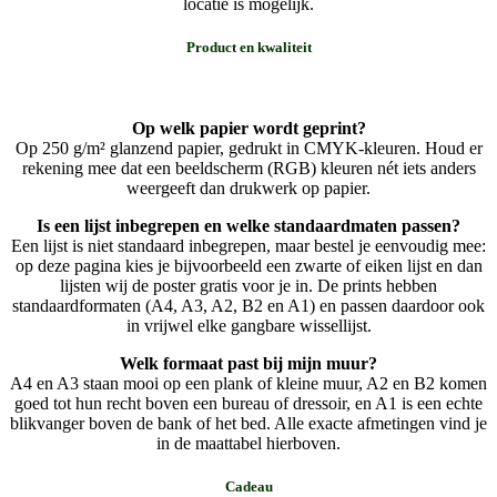
locatie is mogelijk.
Product en kwaliteit
Op welk papier wordt geprint?
Op 250 g/m² glanzend papier, gedrukt in CMYK-kleuren. Houd er
rekening mee dat een beeldscherm (RGB) kleuren nét iets anders
weergeeft dan drukwerk op papier.
Is een lijst inbegrepen en welke standaardmaten passen?
Een lijst is niet standaard inbegrepen, maar bestel je eenvoudig mee:
op deze pagina kies je bijvoorbeeld een zwarte of eiken lijst en dan
lijsten wij de poster gratis voor je in. De prints hebben
standaardformaten (A4, A3, A2, B2 en A1) en passen daardoor ook
in vrijwel elke gangbare wissellijst.
Welk formaat past bij mijn muur?
A4 en A3 staan mooi op een plank of kleine muur, A2 en B2 komen
goed tot hun recht boven een bureau of dressoir, en A1 is een echte
blikvanger boven de bank of het bed. Alle exacte afmetingen vind je
in de maattabel hierboven.
Cadeau