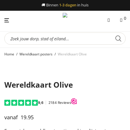
🚚
Binnen
1-3 dagen
in huis
0
Producten
zoeken
Home
/
Wereldkaart posters
/
Wereldkaart Olive
Wereldkaart Olive
19.95