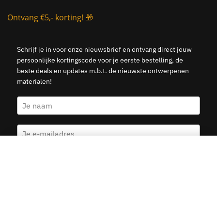
Ontvang €5,- korting! 🎁
Schrijf je in voor onze nieuwsbrief en ontvang direct jouw
persoonlijke kortingscode voor je eerste bestelling, de
beste deals en updates m.b.t. de nieuwste ontwerpenen
materialen!
Wereldkaart Olive
Kies opties
v.a.
19.95
Ja, stuur mij de 5 euro korting