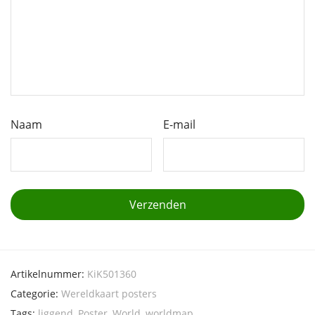
Naam
E-mail
Artikelnummer:
KiK501360
Categorie:
Wereldkaart posters
Tags:
liggend
,
Poster
,
World
,
worldmap