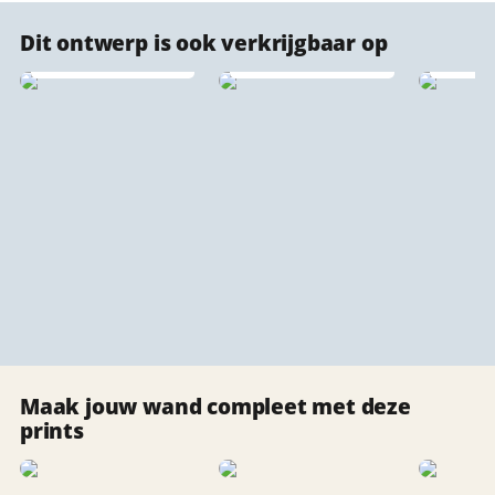
Akoestische
Dit ontwerp is ook verkrijgbaar op
stadsprint
Vloerkleden
wandpaneel 🔇♻️
Beha
Maak jouw wand compleet met deze
prints