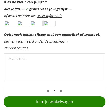
Kies de kleur van je lijst
*
Kies je lijst —
✓
gratis voor je ingelijst
—
of bestel de print los.
Meer informatie
Optioneel:
Optioneel: personaliseer met een ondertitel of symbool
.
personaliseer
Kleiner gecentreerd onder de plaatsnaam
met
Zie voorbeelden
een
ondertitel
In mijn winkelwagen