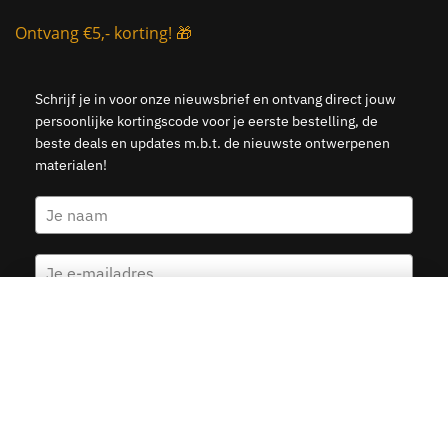
Ontvang €5,- korting! 🎁
Schrijf je in voor onze nieuwsbrief en ontvang direct jouw
persoonlijke kortingscode voor je eerste bestelling, de
beste deals en updates m.b.t. de nieuwste ontwerpenen
materialen!
Wereldkaart Driehoeken Vintage
Kies opties
v.a.
19.95
Ja, stuur mij de 5 euro korting