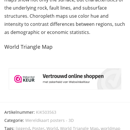
the underlying rock, fault lines, and subsurface
structures. Choropleth maps use color hue and
intensity to contrast differences between regions, such
as demographic or economic statistics.
World Triangle Map
Artikelnummer:
KiK503563
Categorie:
Wereldkaart posters - 3D
Tags:
liggend
,
Poster
,
World
,
World Triangle Map
,
worldmap