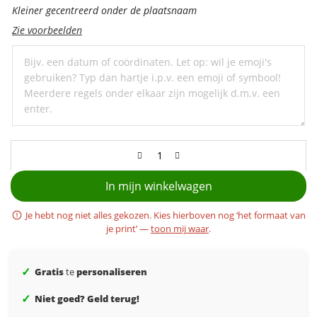
personaliseer
Kleiner gecentreerd onder de plaatsnaam
met
Zie voorbeelden
een
ondertitel
In mijn winkelwagen
Je hebt nog niet alles gekozen. Kies hierboven nog ‘het formaat van
je print’ —
toon mij waar
.
✓
Gratis
te
personaliseren
✓
Niet goed? Geld terug!