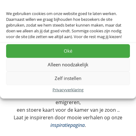
dit glas een mooi effect geeft aan de kaart, is het ook
beschermend. Op de achterzijde van de lijst zijn twee
We gebruiken cookies om onze website goed te laten werken.
ophangogen bevestigd, zodat u de lijst zowel
Daarnaast willen we graag bijhouden hoe bezoekers de site
horizontaal als verticaal kunt gebruiken. De breedte
gebruiken, zodat we hem steeds beter kunnen maken, maar dat
doen we alleen als jij dat goed vindt. Sommige cookies zijn nodig
van de lijsten is 30 mm, de diepte 15 mm.
voor de site (die zetten we altijd aan). Voor de rest mag jij kiezen!
Oké
Meer informatie
Alleen noodzakelijk
Zelf instellen
Jouw herinnering
Privacyverklaring
Jullie huwelijksreis, een vriend/vriendin die gaat
emigreren,
een stoere kaart voor de kamer van je zoon ..
Laat je inspireren door mooie verhalen op onze
inspiratiepagina
.