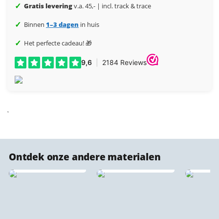
✓
Gratis levering
v.a. 45,- | incl. track & trace
✓
Binnen
1–3 dagen
in huis
✓
Het perfecte cadeau! 🎁
Ontdek onze andere materialen
PET Vilt Stadsprint 🔇
♻️
Dibond stadsprints
Kurk s