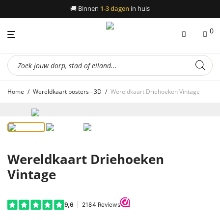
🚚
Binnen
1-3 dagen
in huis
0
Producten
zoeken
Home
/
Wereldkaart posters - 3D
/
Wereldkaart Driehoeken Vintage
Wereldkaart Driehoeken
Vintage