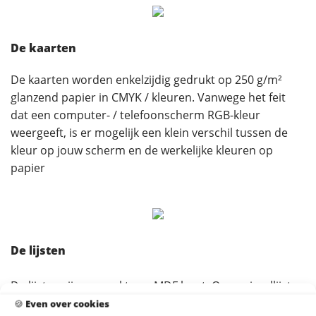
De kaarten
De kaarten worden enkelzijdig gedrukt op 250 g/m²
glanzend papier in CMYK / kleuren. Vanwege het feit
dat een computer- / telefoonscherm RGB-kleur
weergeeft, is er mogelijk een klein verschil tussen de
kleur op jouw scherm en de werkelijke kleuren op
papier
De lijsten
De lijsten zijn gemaakt van MDF hout. Onze wissellijsten
hebben plexiglas, dat licht en onbreekbaar is. Naast dat
🍪
Even over cookies