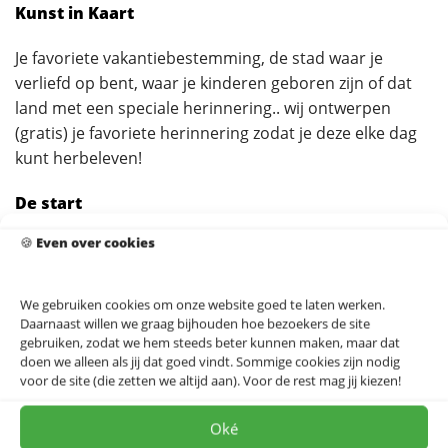
Kunst in Kaart
Je favoriete vakantiebestemming, de stad waar je
verliefd op bent, waar je kinderen geboren zijn of dat
land met een speciale herinnering.. wij ontwerpen
(gratis) je favoriete herinnering zodat je deze elke dag
kunt herbeleven!
De start
🍪
Even over cookies
In het najaar van 2014 ontwikkelde Jorick van Raalten
zijn eerste kaart in opdracht voor de Hogeschool
Utrecht. Het afstudeerproject, met de gelijknamige
We gebruiken cookies om onze website goed te laten werken.
titel: Kunst in Kaart, richtte zich op de kunstzinnige kant
Daarnaast willen we graag bijhouden hoe bezoekers de site
gebruiken, zodat we hem steeds beter kunnen maken, maar dat
van de cartografie. Waar de geschiedenis rijk is aan
doen we alleen als jij dat goed vindt. Sommige cookies zijn nodig
kunstzinnige en decoratieve kaarten is het op dat
voor de site (die zetten we altijd aan). Voor de rest mag jij kiezen!
moment nog niet bekend in de huidige wereld. Om
daar verandering in te brengen, besloot Jorick zelf te
Oké
werken aan een kaart voor de Tour de France tijdrit in