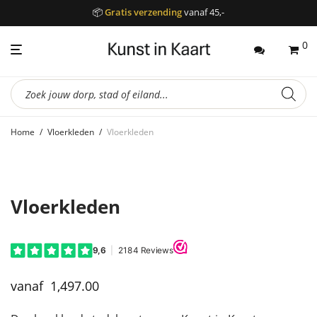
📦
Gratis verzending
vanaf 45,-
0
Producten
zoeken
Home
/
Vloerkleden
/
Vloerkleden
Vloerkleden
1,497.00