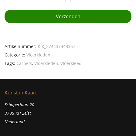
Artikelnummer:
KiK_574437448357
Categorie:
Vloerkleden
Tags:
Carpets
,
Vloerkleden
,
Vloerkleed
Kunst in Kaart
Schaperlaan 20
3705 KH Zeist
Nederland