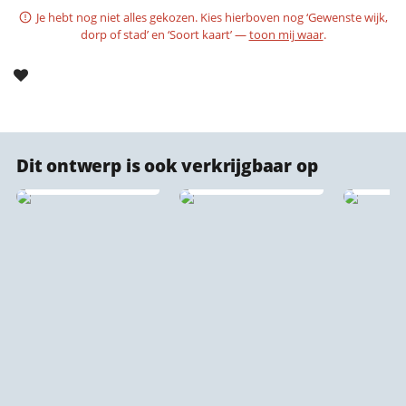
Je hebt nog niet alles gekozen. Kies hierboven nog ‘Gewenste wijk,
dorp of stad’ en ‘Soort kaart’ —
toon mij waar
.
Dit ontwerp is ook verkrijgbaar op
Kurk stadsprints ♻️
Vloerkleden
IXXI w