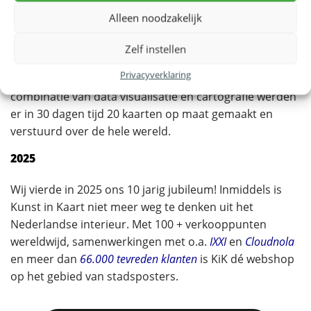
Utrecht, de start van Kunst in Kaart was een feit.
Alleen noodzakelijk
In de zomer van dat jaar, na het succesvol afronden
Zelf instellen
van zijn studie: Geodesie en Geo-informatica, volgde
Privacyverklaring
een succesvolle
Kickstarter
campagne. Door de
combinatie van data visualisatie en cartografie werden
er in 30 dagen tijd 20 kaarten op maat gemaakt en
verstuurd over de hele wereld.
2025
Wij vierde in 2025 ons 10 jarig jubileum! Inmiddels is
Kunst in Kaart niet meer weg te denken uit het
Nederlandse interieur. Met 100 + verkooppunten
wereldwijd, samenwerkingen met o.a.
IXXI
en
Cloudnola
en meer dan
66.000 tevreden klanten
is KiK dé webshop
op het gebied van stadsposters.