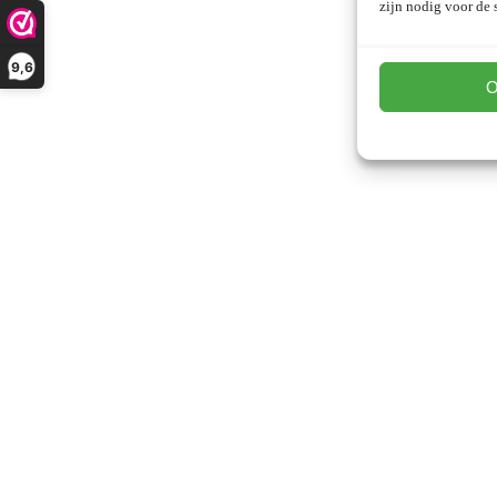
zijn nodig voor de s
9,6
O