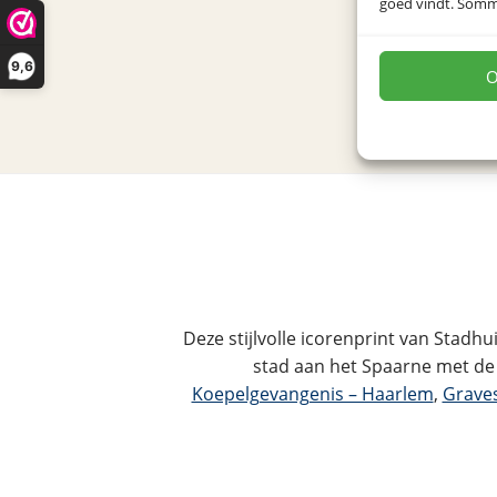
goed vindt. Sommig
9,6
O
Deze stijlvolle icorenprint van Stad
stad aan het Spaarne met de 
Koepelgevangenis – Haarlem
,
Grave