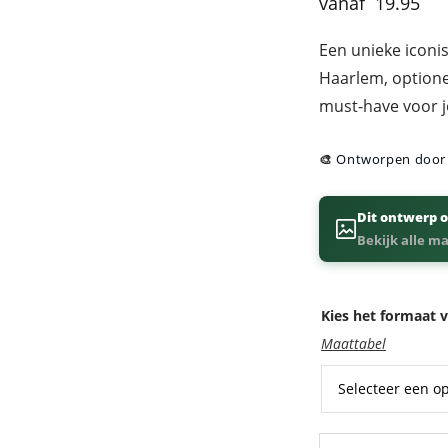
19.95
5.00
op 5
gebaseerd op
Een unieke iconis
klantbeoordeling
Haarlem, optionee
must-have voor j
🎨
Ontworpen doo
Dit ontwerp o
Bekijk alle m
Kies het formaat v
Maattabel