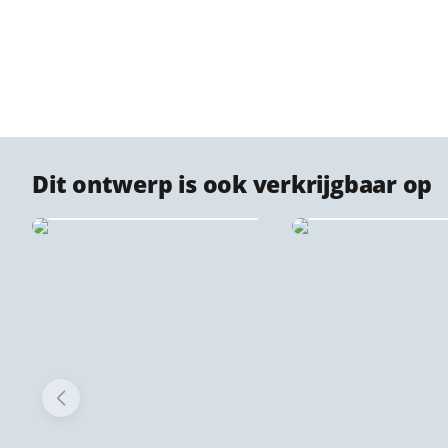
Dit ontwerp is ook verkrijgbaar op
Geroest meta
Dibond stadsprints
Cortenstaal stads