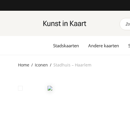
Prod
zoek
Stadskaarten
Andere kaarten
Home
/
Iconen
/
Stadhuis – Haarlem