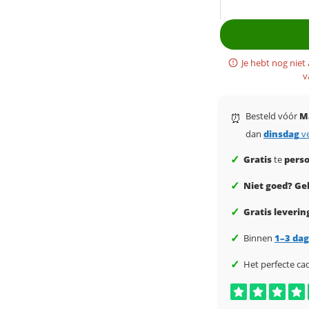
Je hebt nog niet
v
Besteld vóór
M
⏰
dan
dinsdag
v
✓
Gratis
te
perso
✓
Niet goed? Gel
✓
Gratis leverin
✓
Binnen
1–3 da
✓
Het perfecte ca