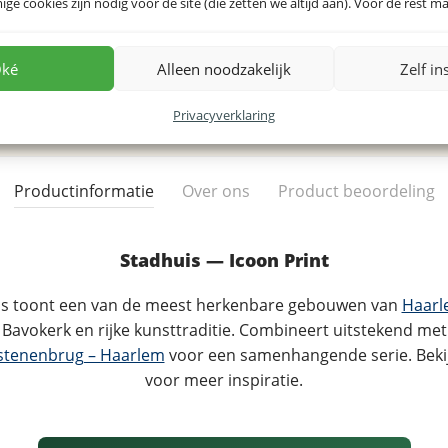
e cookies zijn nodig voor de site (die zetten we altijd aan). Voor de rest mag
ké
Alleen noodzakelijk
Zelf in
Privacyverklaring
Productinformatie
Over ons
Product beoordeling
Stadhuis — Icoon Print
huis toont een van de meest herkenbare gebouwen van
Haarl
Bavokerk en rijke kunsttraditie. Combineert uitstekend me
stenenbrug – Haarlem
voor een samenhangende serie. Bekij
voor meer inspiratie.