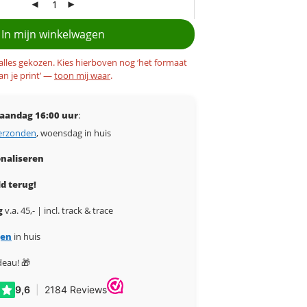
In mijn winkelwagen
 alles gekozen. Kies hierboven nog ‘het formaat
an je print’ —
toon mij waar
.
aandag 16:00 uur
:
erzonden
, woensdag in huis
naliseren
d terug!
g
v.a. 45,- | incl. track & trace
gen
in huis
deau! 🎁