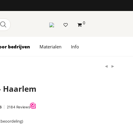
0
oor bedrijven
Materialen
Info
– Haarlem
tbeoordeling)