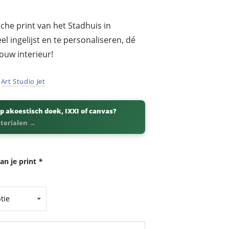
che print van het Stadhuis in
l ingelijst en te personaliseren, dé
ouw interieur!
r
Art Studio Jet
p akoestisch doek, IXXI of canvas?
aterialen →
an je print
*