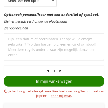
Optioneel:
Optioneel: personaliseer met een ondertitel of symbool
.
personaliseer
Kleiner gecentreerd onder de plaatsnaam
met
Zie voorbeelden
een
ondertitel
In mijn winkelwagen
Je hebt nog niet alles gekozen. Kies hierboven nog ‘het formaat van
je print’ —
toon mij waar
.