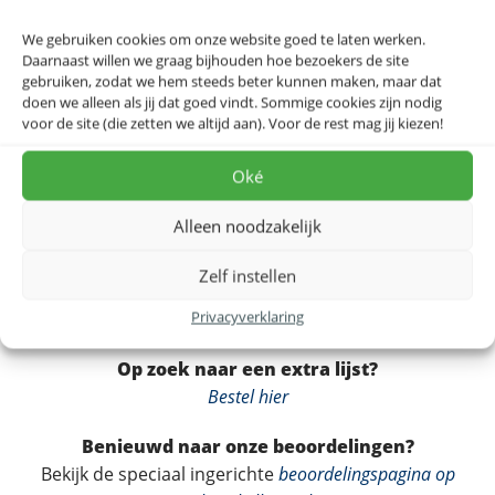
Dit ontwerp is ook beschikbaar op
canvas
, als
IXXI
-
We gebruiken cookies om onze website goed te laten werken.
Daarnaast willen we graag bijhouden hoe bezoekers de site
wanddecoratie of op
akoestisch doek
, dat bovendien
gebruiken, zodat we hem steeds beter kunnen maken, maar dat
de akoestiek in huis verbetert. Een prachtig cadeau
doen we alleen als jij dat goed vindt. Sommige cookies zijn nodig
voor reizigers en iedereen met mooie herinneringen
voor de site (die zetten we altijd aan). Voor de rest mag jij kiezen!
aan Sri Lanka. Bekijk voor meer varianten ook
alle Sri
Lanka posters
.
Oké
Alleen noodzakelijk
Dit ontwerp op akoestisch doek, IXXI of canvas?
Bekijk alle materialen →
Zelf instellen
Privacyverklaring
Op zoek naar een extra lijst?
Bestel hier
Benieuwd naar onze beoordelingen?
Bekijk de speciaal ingerichte
beoordelingspagina op