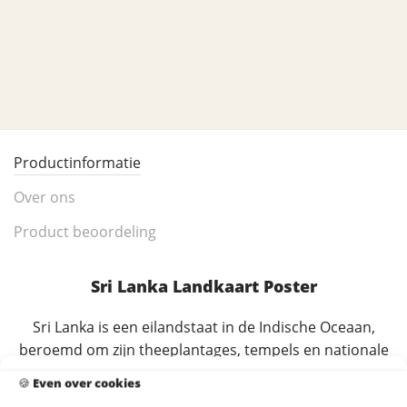
Productinformatie
Over ons
Product beoordeling
Sri Lanka Landkaart Poster
Sri Lanka is een eilandstaat in de Indische Oceaan,
beroemd om zijn theeplantages, tempels en nationale
parken. Deze landkaart toont het hele land, van
🍪
Even over cookies
hoofdstad Colombo tot de bergen rond Kandy.