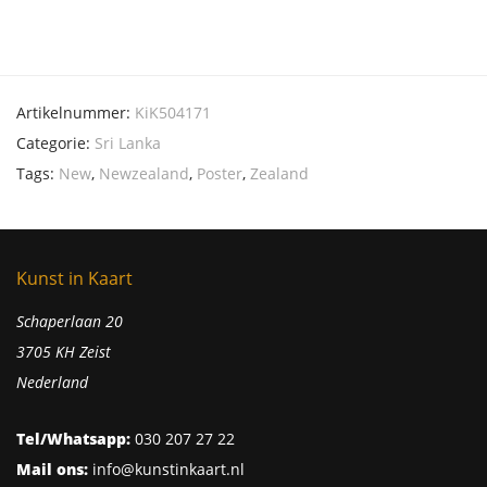
Artikelnummer:
KiK504171
Categorie:
Sri Lanka
Tags:
New
,
Newzealand
,
Poster
,
Zealand
Kunst in Kaart
Schaperlaan 20
3705 KH Zeist
Nederland
Tel/Whatsapp:
030 207 27 22
Mail ons:
info@kunstinkaart.nl