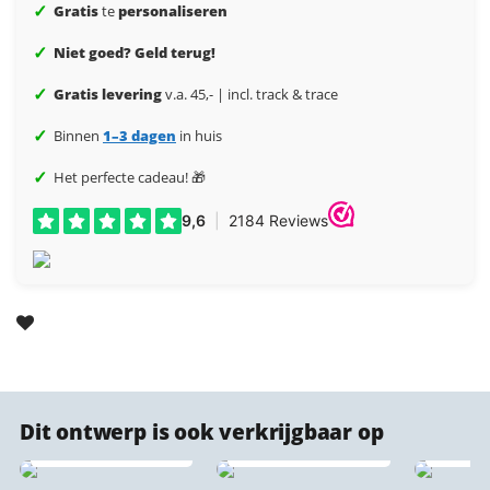
✓
Gratis
te
personaliseren
✓
Niet goed? Geld terug!
✓
Gratis levering
v.a. 45,- | incl. track & trace
✓
Binnen
1–3 dagen
in huis
✓
Het perfecte cadeau! 🎁
Geroe
Dit ontwerp is ook verkrijgbaar op
PET Vilt Stadsprint 🔇
Cor
♻️
Plexiglas stadsprints
sta