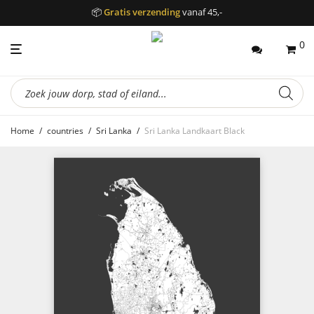
📦
Gratis verzending
vanaf 45,-
0
Producten
zoeken
Home
/
countries
/
Sri Lanka
/
Sri Lanka Landkaart Black