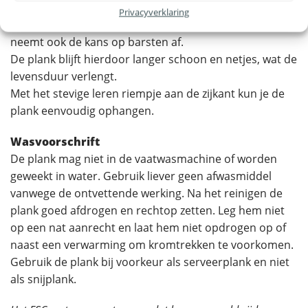
de plank beter bestand tegen vetvlekken, vuil en vocht.
Privacyverklaring
Doordat het hout minder makkelijk vocht opneemt,
neemt ook de kans op barsten af.
De plank blijft hierdoor langer schoon en netjes, wat de
levensduur verlengt.
Met het stevige leren riempje aan de zijkant kun je de
plank eenvoudig ophangen.
Wasvoorschrift
De plank mag niet in de vaatwasmachine of worden
geweekt in water. Gebruik liever geen afwasmiddel
vanwege de ontvettende werking. Na het reinigen de
plank goed afdrogen en rechtop zetten. Leg hem niet
op een nat aanrecht en laat hem niet opdrogen op of
naast een verwarming om kromtrekken te voorkomen.
Gebruik de plank bij voorkeur als serveerplank en niet
als snijplank.