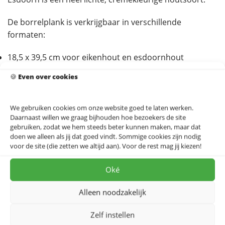
De borrelplank is verkrijgbaar in verschillende
formaten:
18,5 x 39,5 cm voor eikenhout en esdoornhout
20,0 x 39,5 cm voor iepenhout
🍪
Even over cookies
De plank is glad geschuurd en bedrukt met een wijk,
dorp of stad naar keuze.
Hij is tweemaal behandeld met olie en voorzien van een
We gebruiken cookies om onze website goed te laten werken.
Daarnaast willen we graag bijhouden hoe bezoekers de site
zwart leren bandje met twee schroeven.
gebruiken, zodat we hem steeds beter kunnen maken, maar dat
Daarnaast ontvang je onderhoudstips en wordt de
doen we alleen als jij dat goed vindt. Sommige cookies zijn nodig
plank verpakt in een mooie doos met beschermende
voor de site (die zetten we altijd aan). Voor de rest mag jij kiezen!
binnenzijde.
Oké
Specificaties
Alleen noodzakelijk
Deze serveerplank is gemaakt van eiken, esdoorn of
iepenhout en is door ons tweemaal behandeld met
Zelf instellen
witte minerale olie. Regelmatig invetten met olie maakt