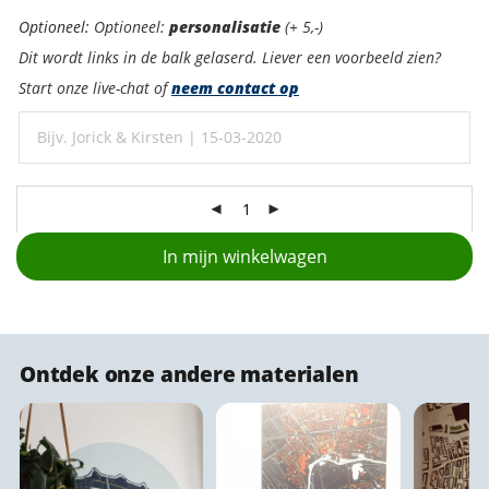
Personalisatie:
Optioneel:
Optioneel:
personalisatie
(+ 5,-)
Dit wordt links in de balk gelaserd. Liever een voorbeeld zien?
Start onze live-chat of
neem contact op
In mijn winkelwagen
Ontdek onze andere materialen