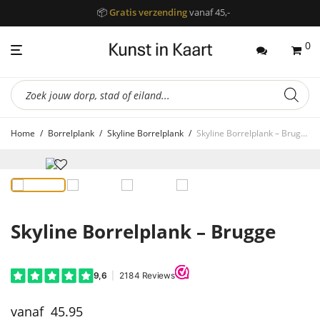
📦
Gratis verzending
vanaf 45,-
0
Producten
zoeken
Home
/
Borrelplank
/
Skyline Borrelplank
/
Skyline Borrelplank – Brugge
Skyline Borrelplank – Brugge
45.95