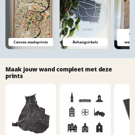
Ako
st
Canvas stadsprints
Behangcirkels
wandp
Maak jouw wand compleet met deze
prints