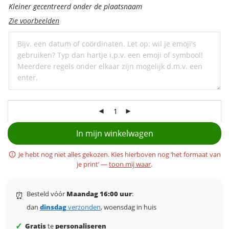
personaliseer
Kleiner gecentreerd onder de plaatsnaam
met
Zie voorbeelden
een
ondertitel
In mijn winkelwagen
Je hebt nog niet alles gekozen. Kies hierboven nog ‘het formaat van
je print’ —
toon mij waar
.
Besteld vóór
Maandag 16:00 uur
:
⏰
dan
dinsdag
verzonden
, woensdag in huis
✓
Gratis
te
personaliseren