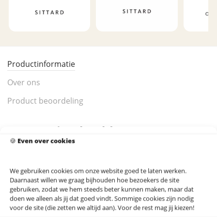
Productinformatie
Over ons
Product beoordeling
Sittard Stadskaart Poster
🍪
Even over cookies
Sittard is een historische stad in de provincie
Limburg
en staat bekend om zijn goed bewaarde middeleeuwse
We gebruiken cookies om onze website goed te laten werken.
binnenstad, de imposante markt en het rijke
Daarnaast willen we graag bijhouden hoe bezoekers de site
Bourgondische karakter. De stad maakt deel uit van de
gebruiken, zodat we hem steeds beter kunnen maken, maar dat
doen we alleen als jij dat goed vindt. Sommige cookies zijn nodig
gemeente Sittard-Geleen en ligt centraal in Zuid-
voor de site (die zetten we altijd aan). Voor de rest mag jij kiezen!
Limburg, nabij steden als
Maastricht
en
Heerlen
.