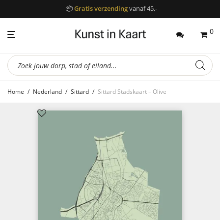
📦
Gratis verzending
vanaf 45,-
0
Producten
zoeken
Home
/
Nederland
/
Sittard
/
Sittard Stadskaart – Olive