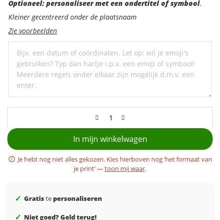
Optioneel:
Optioneel: personaliseer met een ondertitel of symbool
.
personaliseer
Kleiner gecentreerd onder de plaatsnaam
met
Zie voorbeelden
een
ondertitel
In mijn winkelwagen
Je hebt nog niet alles gekozen. Kies hierboven nog ‘het formaat van
je print’ —
toon mij waar
.
✓
Gratis
te
personaliseren
✓
Niet goed? Geld terug!