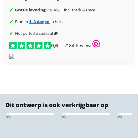
✓
Gratis levering
v.a. 45,- | incl. track & trace
✓
Binnen
1–3 dagen
in huis
✓
Het perfecte cadeau! 🎁
Geroest metaal —
Dit ontwerp is ook verkrijgbaar op
Cortenstaal
IXXI wanddecoratie
stadskaarten
Vlo