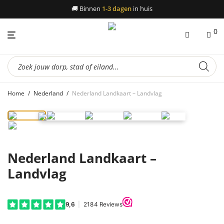
🚚
Binnen
1-3 dagen
in huis
0
Producten
zoeken
Home
/
Nederland
/
Nederland Landkaart – Landvlag
Nederland Landkaart –
Landvlag