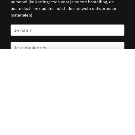
persoonlijke kortingscode voor je eerste bestelling, de
beste deals en updates m.b.t. de nieuwste ontwerpenen
materialen!
Nederland Landkaart – Landvlag
Kies opties
v.a.
19.95
Ja, stuur mij de 5 euro korting
© 2015–2026 Kunst in Kaart — Veilige betalingen met Ideal,
Creditcard, Klarna & PayPal