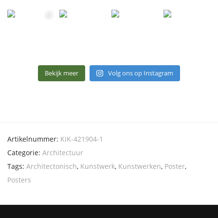
Bekijk meer
Volg ons op Instagram
Artikelnummer:
KiK-421904-1
Categorie:
Architectuur
Tags:
Architectonisch
,
Kunstwerk
,
Kunstwerken
,
Poster
,
Posters