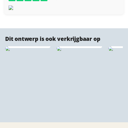
Dit ontwerp is ook verkrijgbaar op
PET Vilt
IXXI wanddecoratie
Vloerkleden