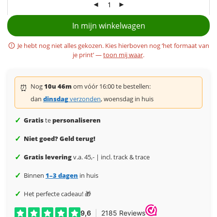
In mijn winkelwagen
Je hebt nog niet alles gekozen. Kies hierboven nog ‘het formaat van
je print’ —
toon mij waar
.
Nog
10u 46m
om vóór 16:00 te bestellen:
⏰
dan
dinsdag
verzonden
, woensdag in huis
✓
Gratis
te
personaliseren
✓
Niet goed? Geld terug!
✓
Gratis levering
v.a. 45,- | incl. track & trace
✓
Binnen
1–3 dagen
in huis
✓
Het perfecte cadeau! 🎁