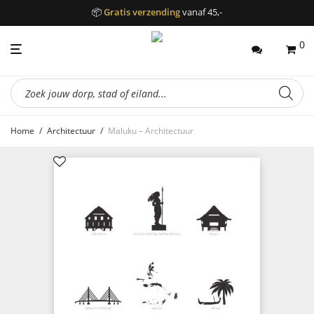
📦
Gratis verzending
vanaf 45,-
0
Producten
zoeken
Home
/
Architectuur
/
Maluku – Architectuur