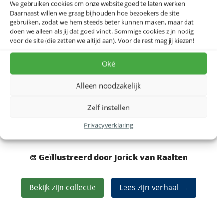
We gebruiken cookies om onze website goed te laten werken.
Daarnaast willen we graag bijhouden hoe bezoekers de site
gebruiken, zodat we hem steeds beter kunnen maken, maar dat
Maluku – Architectuur – Poster
doen we alleen als jij dat goed vindt. Sommige cookies zijn nodig
Dit ontwerp geeft de mooiste architectonische
voor de site (die zetten we altijd aan). Voor de rest mag jij kiezen!
hoogstandjes weer van de provincie Molukken .
Oké
Waarom kiezen als je ze allemaal op één ontwerp kan
hebben!
Alleen noodzakelijk
Zelf instellen
Dit ontwerp op akoestisch doek, IXXI of canvas?
Bekijk alle materialen →
Privacyverklaring
🎨 Geïllustreerd door Jorick van Raalten
Bekijk zijn collectie
Lees zijn verhaal →