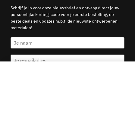
Schrijf je in voor onze nieuwsbrief en ontvang direct jouw
persoonlijke kortingscode voor je eerste bestelling, de
beste deals en updates m.b.t. de nieuwste ontwerpenen
materialen!
Maluku – Architectuur
Kies opties
v.a.
19.95
Ja, stuur mij de 5 euro korting
© 2015–2026 Kunst in Kaart — Veilige betalingen met Ideal,
Creditcard, Klarna & PayPal