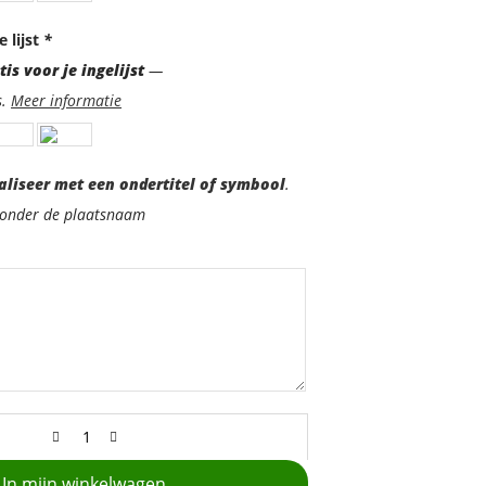
e lijst
*
is voor je ingelijst
—
s.
Meer informatie
aliseer met een ondertitel of symbool
.
d onder de plaatsnaam
In mijn winkelwagen