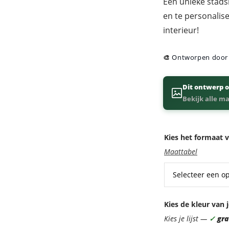
Een unieke stadsk
en te personalis
interieur!
🎨
Ontworpen doo
Dit ontwerp o
Bekijk alle m
Kies het formaat v
Maattabel
Kies de kleur van j
Kies je lijst —
✓
grat