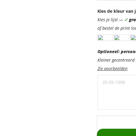
Kies de kleur van j
Kies je lijst —
✓
grat
of bestel de print lo
Optioneel:
Optioneel: person
personaliseer
Kleiner gecentreer
met
Zie voorbeelden
een
ondertitel