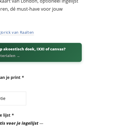
aart van London, optioneel ingelijst
eren, dé must-have voor jouw
r
Jorick van Raalten
p akoestisch doek, IXXI of canvas?
aterialen →
an je print
*
e lijst
*
is voor je ingelijst
—