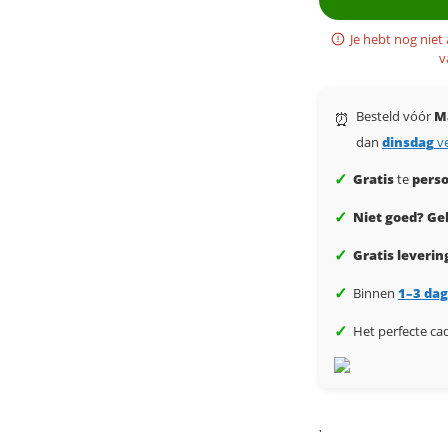
Je hebt nog niet
v
Besteld vóór
M
⏰
dan
dinsdag
v
✓
Gratis
te
perso
✓
Niet goed? Gel
✓
Gratis leverin
✓
Binnen
1–3 da
✓
Het perfecte ca