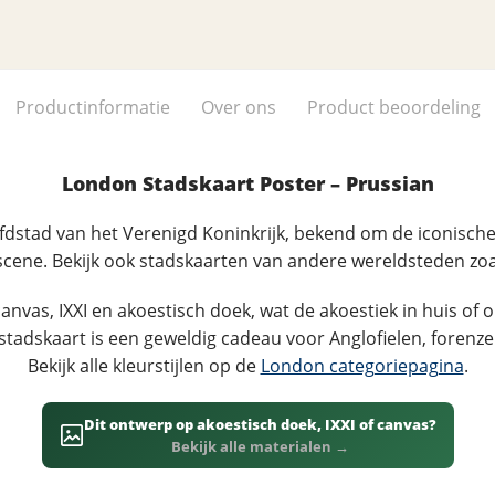
Productinformatie
Over ons
Product beoordeling
London Stadskaart Poster – Prussian
fdstad van het Verenigd Koninkrijk, bekend om de iconisch
cene. Bekijk ook stadskaarten van andere wereldsteden zo
nvas, IXXI en akoestisch doek, wat de akoestiek in huis of o
tadskaart is een geweldig cadeau voor Anglofielen, forenze
Bekijk alle kleurstijlen op de
London categoriepagina
.
Dit ontwerp op akoestisch doek, IXXI of canvas?
Bekijk alle materialen →