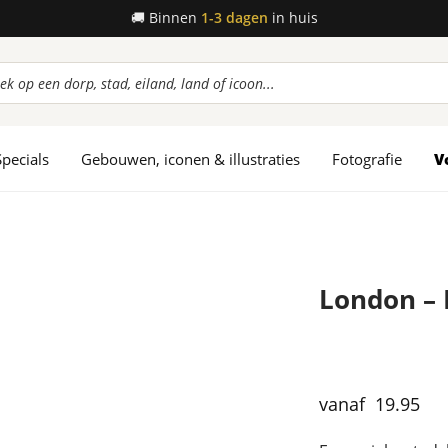
🚚
Binnen
1-3 dagen
in huis
ucten
en
Specials
Gebouwen, iconen & illustraties
Fotografie
V
London – 
19.95