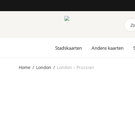
Prod
zoek
Stadskaarten
Andere kaarten
Home
/
London
/
London – Prussian