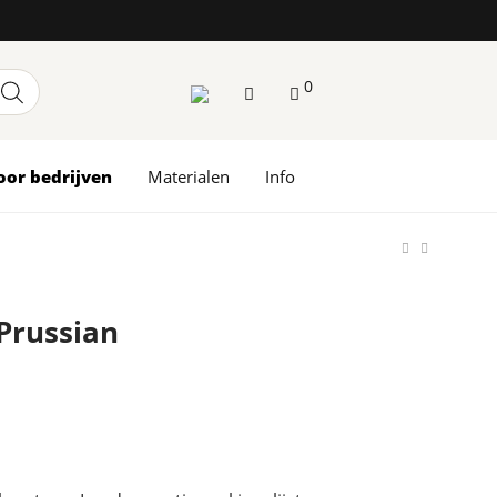
0
oor bedrijven
Materialen
Info
Prussian