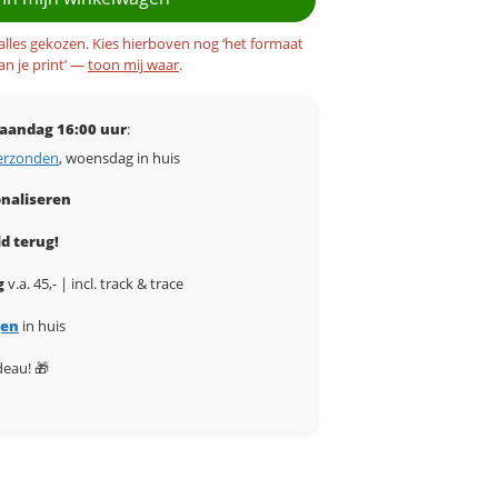
 alles gekozen. Kies hierboven nog ‘het formaat
an je print’ —
toon mij waar
.
aandag 16:00 uur
:
erzonden
, woensdag in huis
naliseren
d terug!
g
v.a. 45,- | incl. track & trace
gen
in huis
deau! 🎁