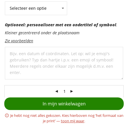
Optioneel:
Optioneel: personaliseer met een ondertitel of symbool
.
personaliseer
Kleiner gecentreerd onder de plaatsnaam
met
Zie voorbeelden
een
ondertitel
In mijn winkelwagen
Je hebt nog niet alles gekozen. Kies hierboven nog ‘het formaat van
je print’ —
toon mij waar
.