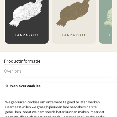
Productinformatie
Over ons
Product beoordeling
🍪
Even over cookies
Lanzarote Eilandkaart Poster
We gebruiken cookies om onze website goed te laten werken.
Daarnaast willen we graag bijhouden hoe bezoekers de site
Lanzarote is een van de Canarische Eilanden, bekend
gebruiken, zodat we hem steeds beter kunnen maken, maar dat
om zijn vulkanische landschap in Nationaal Park
doen we alleen als jij dat goed vindt. Sommige cookies zijn nodig