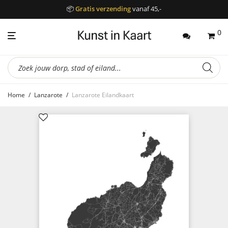
📦
Gratis verzending
vanaf 45,-
0
Producten
zoeken
Home
/
Lanzarote
/
Lanzarote Eilandkaart