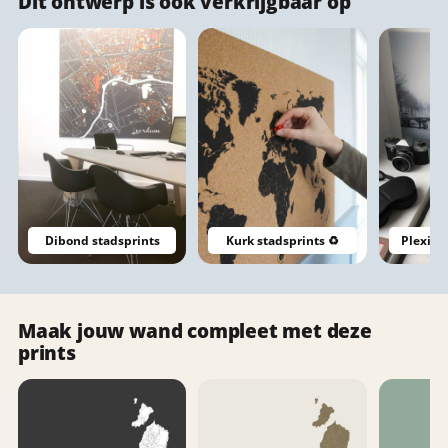
Dit ontwerp is ook verkrijgbaar op
Dibond stadsprints
Kurk stadsprints ♻️
Plexigl
Maak jouw wand compleet met deze
prints