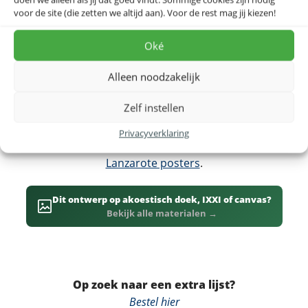
Timanfaya en de architectuur van César Manrique.
voor de site (die zetten we altijd aan). Voor de rest mag jij kiezen!
Deze eilandkaart toont het hele eiland in detail. Bekijk
Oké
voor het grotere geheel ook de
Spanje landkaart
.
Alleen noodzakelijk
Dit ontwerp is ook beschikbaar op
canvas
, als
IXXI
-
wanddecoratie of op
akoestisch doek
, dat bovendien
Zelf instellen
de akoestiek in huis verbetert. Een prachtig cadeau
voor zonzoekers en iedereen met mooie herinneringen
Privacyverklaring
aan Lanzarote. Bekijk voor meer varianten ook
alle
Lanzarote posters
.
Dit ontwerp op akoestisch doek, IXXI of canvas?
Bekijk alle materialen →
Op zoek naar een extra lijst?
Bestel hier