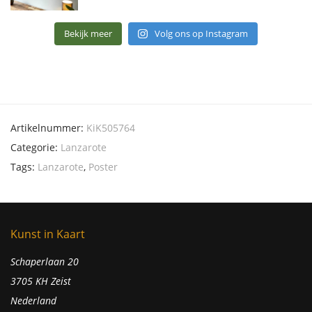
Bekijk meer
Volg ons op Instagram
Artikelnummer:
KiK505764
Categorie:
Lanzarote
Tags:
Lanzarote
,
Poster
Kunst in Kaart
Schaperlaan 20
3705 KH Zeist
Nederland