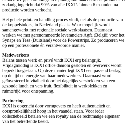
zodanig ingericht dat 99% van alle IXXI’s binnen 6 maanden na
productie worden verkocht.
Het gehele print- en handling proces vindt, net als de productie van
de koppelstukjes, in Nederland plaats. Waar mogelijk wordt
samengewerkt met regionale sociale werkplaatsen. Daarnaast
werken we met gerenommeerde leveranciers Agfa (België) voor het
Synaps en Tesa (Duitsland) voor de Powerstrips. Zo produceren we
op een professionele én verantwoorde manier.
Medewerkers
Balans tussen werk en privé vindt IXXI erg belangrijk.
Vrijdagmiddag is IXXI office daarom gesloten en overwerk wordt
beperkt toegestaan. Op deze manier legt IXXI een passend beslag
op de tijd en energie van haar medewerkers. Daarnaast wordt
geïnvesteerd in vitaliteit door het dagelijks verstrekken van een
gezonde lunch en vers fruit, flexibiliteit in werkplekken én
ruimte/tijd voor ontspanning.
Partnering
IXXI is opgericht door vormgevers en heeft authenticiteit en
oorspronkelijkheid hoog in het vaandel staan. Voor ieder
collectiebeeld betalen we een royalty aan de rechtmatige eigenaar
van het betreffende beeld.