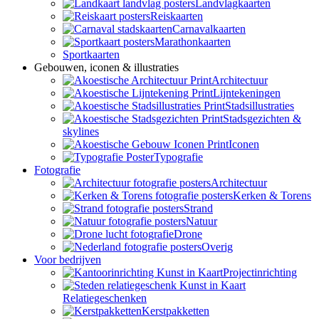
Landvlagkaarten
Reiskaarten
Carnavalkaarten
Marathonkaarten
Sportkaarten
Gebouwen, iconen & illustraties
Architectuur
Lijntekeningen
Stadsillustraties
Stadsgezichten &
skylines
Iconen
Typografie
Fotografie
Architectuur
Kerken & Torens
Strand
Natuur
Drone
Overig
Voor bedrijven
Projectinrichting
Relatiegeschenken
Kerstpakketten