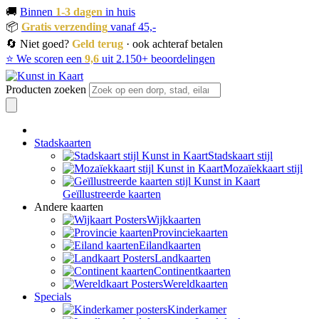
🚚
Binnen
1-3 dagen
in huis
📦
Gratis verzending
vanaf 45,-
🔄 Niet goed?
Geld terug
· ook achteraf betalen
⭐ We scoren een
9,6
uit 2.150+ beoordelingen
Producten zoeken
Stadskaarten
Stadskaart stijl
Mozaïekkaart stijl
Geïllustreerde kaarten
Andere kaarten
Wijkkaarten
Provinciekaarten
Eilandkaarten
Landkaarten
Continentkaarten
Wereldkaarten
Specials
Kinderkamer