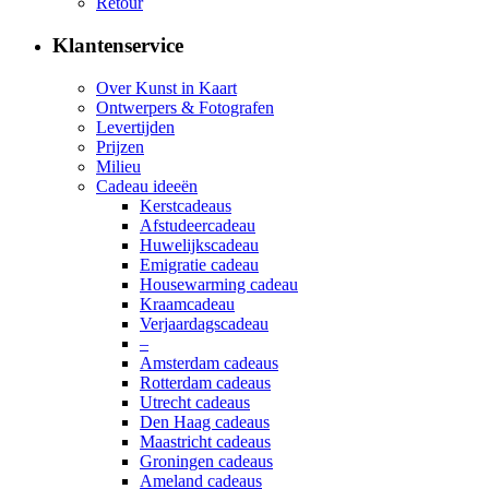
Retour
Klantenservice
Over Kunst in Kaart
Ontwerpers & Fotografen
Levertijden
Prijzen
Milieu
Cadeau ideeën
Kerstcadeaus
Afstudeercadeau
Huwelijkscadeau
Emigratie cadeau
Housewarming cadeau
Kraamcadeau
Verjaardagscadeau
–
Amsterdam cadeaus
Rotterdam cadeaus
Utrecht cadeaus
Den Haag cadeaus
Maastricht cadeaus
Groningen cadeaus
Ameland cadeaus