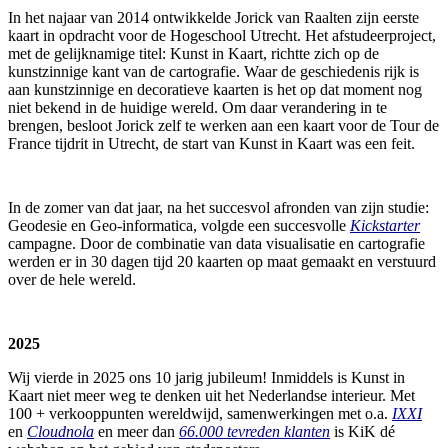
In het najaar van 2014 ontwikkelde Jorick van Raalten zijn eerste
kaart in opdracht voor de Hogeschool Utrecht. Het afstudeerproject,
met de gelijknamige titel: Kunst in Kaart, richtte zich op de
kunstzinnige kant van de cartografie. Waar de geschiedenis rijk is
aan kunstzinnige en decoratieve kaarten is het op dat moment nog
niet bekend in de huidige wereld. Om daar verandering in te
brengen, besloot Jorick zelf te werken aan een kaart voor de Tour de
France tijdrit in Utrecht, de start van Kunst in Kaart was een feit.
In de zomer van dat jaar, na het succesvol afronden van zijn studie:
Geodesie en Geo-informatica, volgde een succesvolle
Kickstarter
campagne. Door de combinatie van data visualisatie en cartografie
werden er in 30 dagen tijd 20 kaarten op maat gemaakt en verstuurd
over de hele wereld.
2025
Wij vierde in 2025 ons 10 jarig jubileum! Inmiddels is Kunst in
Kaart niet meer weg te denken uit het Nederlandse interieur. Met
100 + verkooppunten wereldwijd, samenwerkingen met o.a.
IXXI
en
Cloudnola
en meer dan
66.000 tevreden klanten
is KiK dé