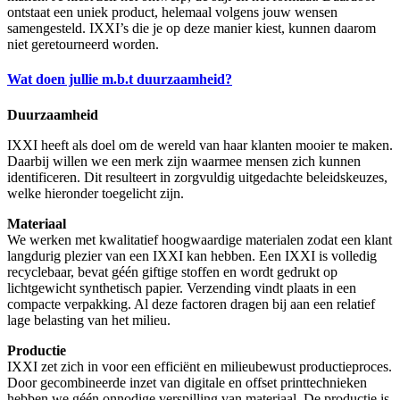
ontstaat een uniek product, helemaal volgens jouw wensen
samengesteld. IXXI’s die je op deze manier kiest, kunnen daarom
niet geretourneerd worden.
Wat doen jullie m.b.t duurzaamheid?
Duurzaamheid
IXXI heeft als doel om de wereld van haar klanten mooier te maken.
Daarbij willen we een merk zijn waarmee mensen zich kunnen
identificeren. Dit resulteert in zorgvuldig uitgedachte beleidskeuzes,
welke hieronder toegelicht zijn.
Materiaal
We werken met kwalitatief hoogwaardige materialen zodat een klant
langdurig plezier van een IXXI kan hebben. Een IXXI is volledig
recyclebaar, bevat géén giftige stoffen en wordt gedrukt op
lichtgewicht synthetisch papier. Verzending vindt plaats in een
compacte verpakking. Al deze factoren dragen bij aan een relatief
lage belasting van het milieu.
Productie
IXXI zet zich in voor een efficiënt en milieubewust productieproces.
Door gecombineerde inzet van digitale en offset printtechnieken
hebben we géén onnodige verspilling van materiaal. De productie is