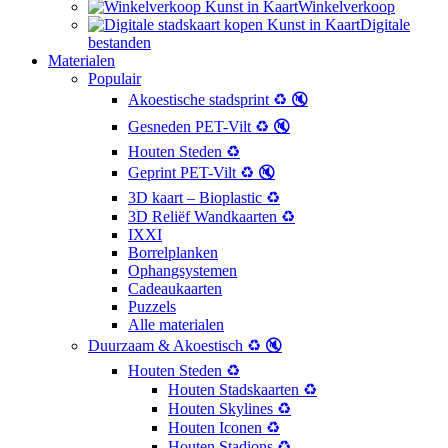
Winkelverkoop
Digitale
bestanden
Materialen
Populair
Akoestische stadsprint ♻️ 🔇
Gesneden PET-Vilt ♻️ 🔇
Houten Steden ♻️
Geprint PET-Vilt ♻️ 🔇
3D kaart – Bioplastic ♻️
3D Reliëf Wandkaarten ♻️
IXXI
Borrelplanken
Ophangsystemen
Cadeaukaarten
Puzzels
Alle materialen
Duurzaam & Akoestisch ♻️ 🔇
Houten Steden ♻️
Houten Stadskaarten ♻️
Houten Skylines ♻️
Houten Iconen ♻️
Houten Stadions ♻️