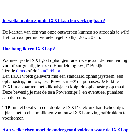
In welke maten zijn de IXXI kaarten verkrijgbaar?
De kaarten van één van onze ontwerpen kunnen zo groot als je wilt!
Het formaat per individuele tegel is altijd 20 x 20 cm.
Hoe hang ik een IXXI op?
Wanneer je de IXXI gaat ophangen raden we je aan de handleiding
vooraf zorgvuldig te lezen. Handleiding kwijt? Bekijk
hier de
demo
of de
handleiding
.
Een IXXI wordt geleverd met een standaard ophangsysteem: een
ophangstrip, mono’s, tesa Powerstrips® en punaises. Je klikt je
IXXI in elkaar met het klikbuisje en knipt de ophangstrip op maat.
Deze bevestig je met de tesa Powerstrips® en eventueel punaises
aan de muur.
TIP
: in het bezit van een donkere IXXI? Gebruik handschoentjes
tijdens het in elkaar klikken van jouw IXXI om vingerafdrukken te
voorkomen.
Aan welke eisen moet de ondergrond voldoen waar de IXXI op