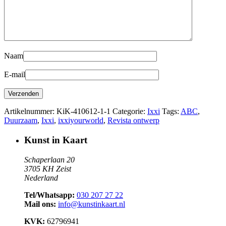
Naam
E-mail
Artikelnummer:
KiK-410612-1-1
Categorie:
Ixxi
Tags:
ABC
,
Duurzaam
,
Ixxi
,
ixxiyourworld
,
Revista ontwerp
Kunst in Kaart
Schaperlaan 20
3705 KH Zeist
Nederland
Tel/Whatsapp:
030 207 27 22
Mail ons:
info@kunstinkaart.nl
KVK:
62796941