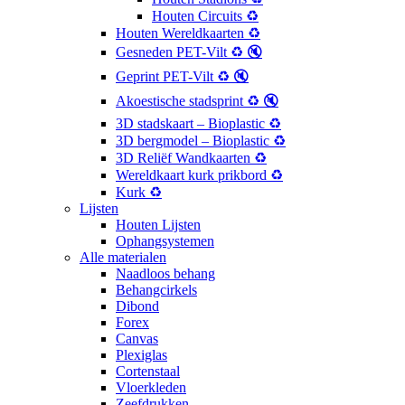
Houten Circuits ♻️
Houten Wereldkaarten ♻️
Gesneden PET-Vilt ♻️ 🔇
Geprint PET-Vilt ♻️ 🔇
Akoestische stadsprint ♻️ 🔇
3D stadskaart – Bioplastic ♻️
3D bergmodel – Bioplastic ♻️
3D Reliëf Wandkaarten ♻️
Wereldkaart kurk prikbord ♻️
Kurk ♻️
Lijsten
Houten Lijsten
Ophangsystemen
Alle materialen
Naadloos behang
Behangcirkels
Dibond
Forex
Canvas
Plexiglas
Cortenstaal
Vloerkleden
Zeefdrukken