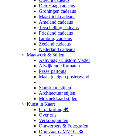
Utrecht cadeaus
Den Haag cadeaus
Groningen cadeaus
Maastricht cadeaus
Ameland cadeaus
Terschelling cadeaus
Friesland cadeaus
Limburg cadeaus
Zeeland cadeaus
Nederland cadeaus
Maatwerk & Stijlen
Aanvraag / Custom Made!
Afwijkende formaten
Passe-partouts
Maak je eigen posterwand
–
Stadskaart stijlen
Architectuur stijlen
Mozaïekkaart stijlen
Kunst in Kaart
€ 5,- korting 🎁
Over ons
Verkooppunten
Ontwerpers & Fotografen
Duurzaam / MVO – ♻️