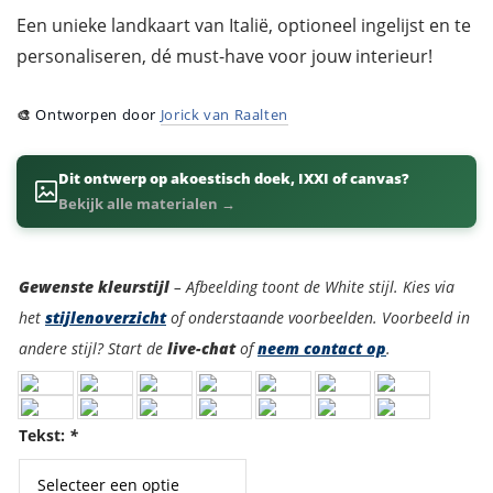
Een unieke landkaart van Italië, optioneel ingelijst en te
personaliseren, dé must-have voor jouw interieur!
🎨
Ontworpen door
Jorick van Raalten
Dit ontwerp op akoestisch doek, IXXI of canvas?
Bekijk alle materialen →
Kleurstijl
Gewenste kleurstijl
– Afbeelding toont de White stijl. Kies via
het
stijlenoverzicht
of onderstaande voorbeelden. Voorbeeld in
andere stijl? Start de
live-chat
of
neem contact op
.
Tekst:
*