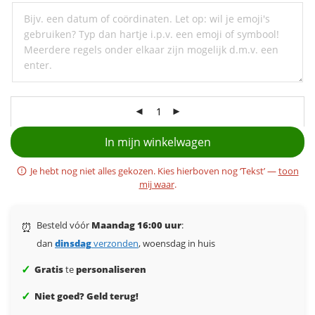
een
ondertitel
In mijn winkelwagen
Je hebt nog niet alles gekozen. Kies hierboven nog ‘Tekst’ —
toon
mij waar
.
Besteld vóór
Maandag 16:00 uur
:
⏰
dan
dinsdag
verzonden
, woensdag in huis
✓
Gratis
te
personaliseren
✓
Niet goed? Geld terug!