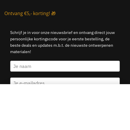
Ontvang €5,- korting! 🎁
Schrijf je in voor onze nieuwsbrief en ontvang direct jouw
persoonlijke kortingscode voor je eerste bestelling, de
beste deals en updates m.b.t. de nieuwste ontwerpenen
materialen!
Italië Landkaart
Kies opties
v.a.
19.95
Ja, stuur mij de 5 euro korting