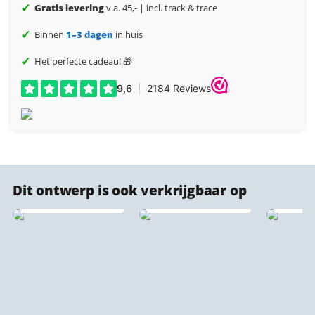
✓
Gratis levering
v.a. 45,- | incl. track & trace
✓
Binnen
1–3 dagen
in huis
✓
Het perfecte cadeau! 🎁
Dit ontwerp is ook verkrijgbaar op
Stadsprint puzzels
IXXI wanddecoratie
Naadl