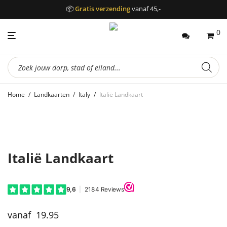
📦
Gratis verzending
vanaf 45,-
0
Producten
zoeken
Home
/
Landkaarten
/
Italy
/
Italië Landkaart
Italië Landkaart
19.95