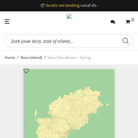
📦
Gratis verzending
vanaf 45,-
0
Producten
zoeken
Home
/
Ibiza (island)
/
Ibiza Eilandkaart – Spring