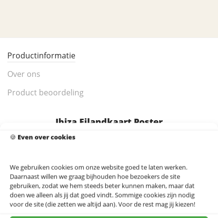
Productinformatie
Over ons
Product beoordeling
Ibiza Eilandkaart Poster
🍪
Even over cookies
Ibiza is het beroemdste eiland van de Spaanse
Balearen, geliefd om zijn stranden, witte dorpjes en
bruisende nachtleven. Deze eilandkaart toont het hele
We gebruiken cookies om onze website goed te laten werken.
Daarnaast willen we graag bijhouden hoe bezoekers de site
eiland, van Ibiza-stad en Sant Antoni tot de rustige
gebruiken, zodat we hem steeds beter kunnen maken, maar dat
noordkust. Bekijk voor het grotere geheel ook de
doen we alleen als jij dat goed vindt. Sommige cookies zijn nodig
Spanje landkaart
.
voor de site (die zetten we altijd aan). Voor de rest mag jij kiezen!