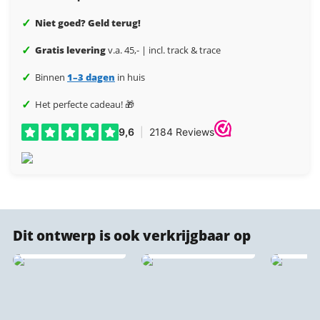
✓
Niet goed? Geld terug!
✓
Gratis levering
v.a. 45,- | incl. track & trace
✓
Binnen
1–3 dagen
in huis
✓
Het perfecte cadeau! 🎁
Akoestische
Dit ontwerp is ook verkrijgbaar op
stadsprint
Forex stadsprints
wandpaneel 🔇♻️
Plexigl