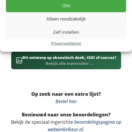
Dit ontwerp is ook beschikbaar op
canvas
, als
IXXI
-
Oké
wanddecoratie of op
akoestisch doek
, dat bovendien
Alleen noodzakelijk
de akoestiek in huis verbetert. Een prachtig cadeau
voor zonaanbidders en iedereen met mooie
Zelf instellen
herinneringen aan Ibiza. Bekijk voor meer varianten
ook
alle Ibiza (island) posters
.
Privacyverklaring
Dit ontwerp op akoestisch doek, IXXI of canvas?
Bekijk alle materialen →
Op zoek naar een extra lijst?
Bestel hier
Benieuwd naar onze beoordelingen?
Bekijk de speciaal ingerichte
beoordelingspagina op
webwinkelkeur.nl
.