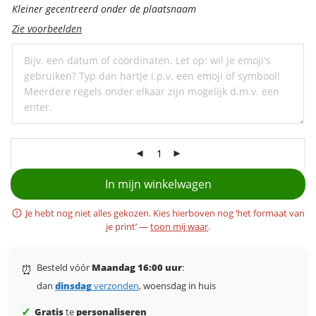
personaliseer
Kleiner gecentreerd onder de plaatsnaam
met
Zie voorbeelden
een
ondertitel
In mijn winkelwagen
Je hebt nog niet alles gekozen. Kies hierboven nog ‘het formaat van
je print’ —
toon mij waar
.
Besteld vóór
Maandag 16:00 uur
:
⏰
dan
dinsdag
verzonden
, woensdag in huis
✓
Gratis
te
personaliseren