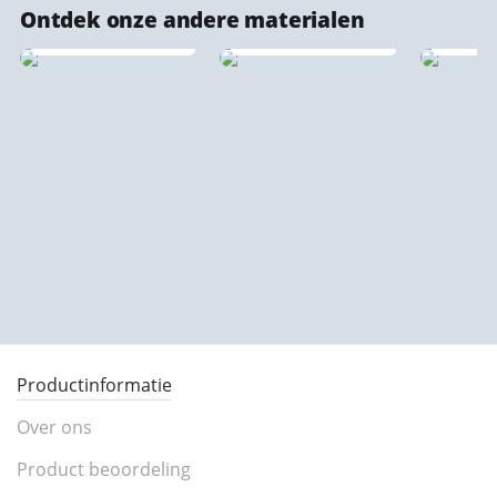
Ontdek onze andere materialen
Canvas stadsprints
IXXI wanddecoratie
Forex 
Productinformatie
Over ons
Product beoordeling