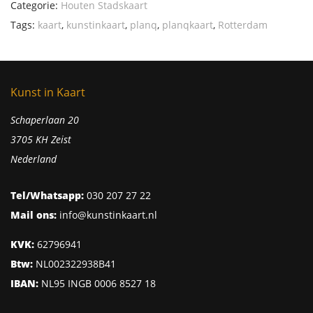
Categorie:
Houten Stadskaart
Tags:
kaart
,
kunstinkaart
,
planq
,
planqkaart
,
Rotterdam
Kunst in Kaart
Schaperlaan 20
3705 KH Zeist
Nederland
Tel/Whatsapp:
030 207 27 22
Mail ons:
info@kunstinkaart.nl
KVK:
62796941
Btw:
NL002322938B41
IBAN:
NL95 INGB 0006 8527 18