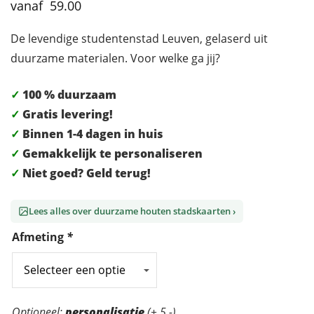
59.00
De levendige studentenstad Leuven, gelaserd uit
duurzame materialen. Voor welke ga jij?
✓
100 % duurzaam
✓
Gratis levering!
✓
Binnen 1-4 dagen in huis
✓
Gemakkelijk te personaliseren
✓
Niet goed? Geld terug!
Lees alles over duurzame houten stadskaarten ›
Afmeting
*
Personalisatie:
Optioneel:
personalisatie
(+ 5,-)