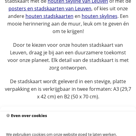
stadskaart met de
houten skyline van Leuven
of met de
posters en stadskaarten van Leuven
, of kies uit onze
andere
houten stadskaarten
en
houten skylines
. Een
mooie herinnering aan de muur, leuk om te geven én
om te krijgen!
Door te kiezen voor onze houten stadskaart van
Leuven, draag je bij aan een duurzamere toekomst
voor onze planeet. Elk detail van de stadskaart is met
zorg ontworpen.
De stadskaart wordt geleverd in een stevige, platte
verpakking en is verkrijgbaar in twee formaten: A3 (29,7
x 42 cm) en B2 (50 x 70 cm).
Meer info & voorbeelden in de praktijk
🍪
Even over cookies
We gebruiken cookies om onze website goed te laten werken.