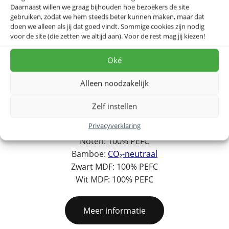
Daarnaast willen we graag bijhouden hoe bezoekers de site
gebruiken, zodat we hem steeds beter kunnen maken, maar dat
doen we alleen als jij dat goed vindt. Sommige cookies zijn nodig
voor de site (die zetten we altijd aan). Voor de rest mag jij kiezen!
Duurzame materialen
Onze stadskaart is niet alleen een visueel meesterwerk,
Oké
maar ook een bewuste keuze voor het milieu. We
minimaliseren onze ecologische voetafdruk door te
Alleen noodzakelijk
werken met verantwoorde materialen en
productiemethoden.
Zelf instellen
Privacyverklaring
Berken: FSC® Mix 70%
Noten: 100% PEFC
Bamboe:
CO₂-neutraal
Zwart MDF: 100% PEFC
Wit MDF: 100% PEFC
Meer informatie