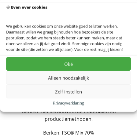
De stadskaart wordt geleverd in een stevige, platte
🍪
Even over cookies
verpakking en is verkrijgbaar in twee formaten: A3 (29,7
x 42 cm) en B2 (50 x 70 cm).
We gebruiken cookies om onze website goed te laten werken.
Daarnaast willen we graag bijhouden hoe bezoekers de site
Meer info & voorbeelden in de praktijk
gebruiken, zodat we hem steeds beter kunnen maken, maar dat
doen we alleen als jij dat goed vindt. Sommige cookies zijn nodig
voor de site (die zetten we altijd aan). Voor de rest mag jij kiezen!
Oké
Alleen noodzakelijk
Duurzame materialen
Onze stadskaart is niet alleen een visueel meesterwerk,
Zelf instellen
maar ook een bewuste keuze voor het milieu. We
Privacyverklaring
minimaliseren onze ecologische voetafdruk door te
werken met verantwoorde materialen en
productiemethoden.
Berken: FSC® Mix 70%