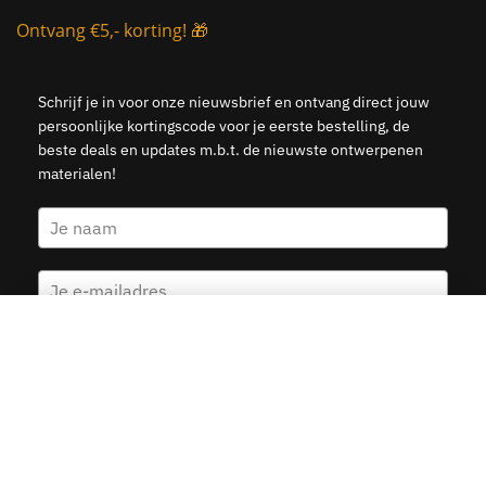
Ontvang €5,- korting! 🎁
Schrijf je in voor onze nieuwsbrief en ontvang direct jouw
persoonlijke kortingscode voor je eerste bestelling, de
beste deals en updates m.b.t. de nieuwste ontwerpenen
materialen!
Groningen – Architectuur
Kies opties
v.a.
19.95
Ja, stuur mij de 5 euro korting