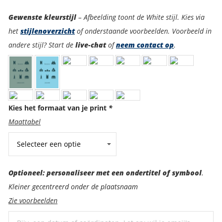
Kleurstijl
Gewenste kleurstijl
– Afbeelding toont de White stijl. Kies via
het
stijlenoverzicht
of onderstaande voorbeelden. Voorbeeld in
andere stijl? Start de
live-chat
of
neem contact op
.
Kies het formaat van je print
*
Maattabel
Optioneel:
Optioneel: personaliseer met een ondertitel of symbool
.
personaliseer
Kleiner gecentreerd onder de plaatsnaam
met
Zie voorbeelden
een