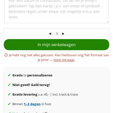
ondertitel
In mijn winkelwagen
Je hebt nog niet alles gekozen. Kies hierboven nog ‘het formaat van
je print’ —
toon mij waar
.
✓
Gratis
te
personaliseren
✓
Niet goed? Geld terug!
✓
Gratis levering
v.a. 45,- | incl. track & trace
✓
Binnen
1–3 dagen
in huis