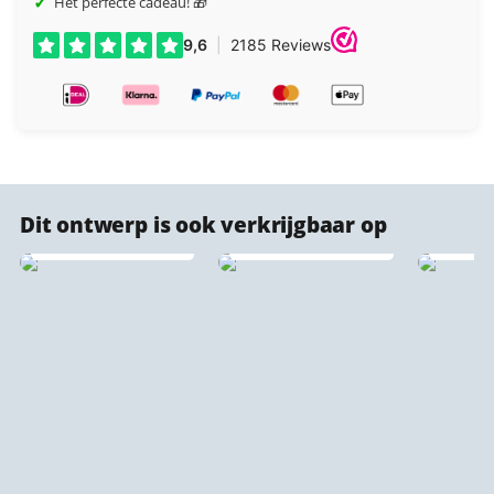
✓
Het perfecte cadeau! 🎁
Dit ontwerp is ook verkrijgbaar op
PET Vilt Stadsprint 🔇
Forex stadsprints
♻️
Vlo