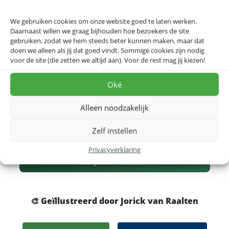
Over ons
We gebruiken cookies om onze website goed te laten werken.
Daarnaast willen we graag bijhouden hoe bezoekers de site
Product beoordeling
gebruiken, zodat we hem steeds beter kunnen maken, maar dat
doen we alleen als jij dat goed vindt. Sommige cookies zijn nodig
voor de site (die zetten we altijd aan). Voor de rest mag jij kiezen!
Groningen – Architectuur – Poster
Dit ontwerp geeft de mooiste architectonische
Oké
hoogstandjes weer van de stad Groningen .
Alleen noodzakelijk
Waarom kiezen als je ze allemaal op één ontwerp kan
hebben!
Zelf instellen
Privacyverklaring
Dit ontwerp op akoestisch doek, IXXI of canvas?
Bekijk alle materialen →
🎨 Geïllustreerd door Jorick van Raalten