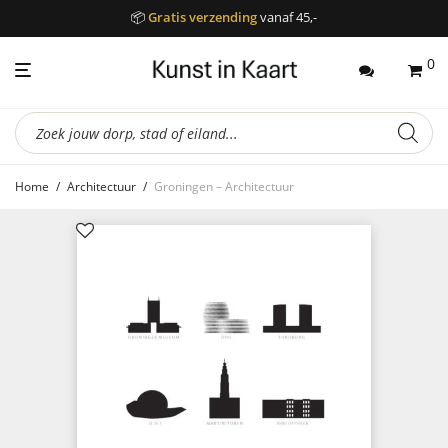
📦
Gratis verzending
vanaf 45,-
0
Producten
zoeken
Home
/
Architectuur
/
Groningen – Architectuur