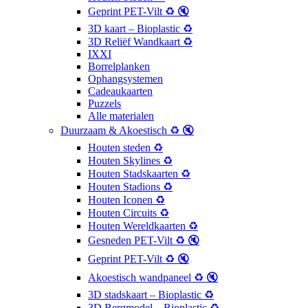
Geprint PET-Vilt ♻️ 🔇
3D kaart – Bioplastic ♻️
3D Reliëf Wandkaart ♻️
IXXI
Borrelplanken
Ophangsystemen
Cadeaukaarten
Puzzels
Alle materialen
Duurzaam & Akoestisch ♻️ 🔇
Houten steden ♻️
Houten Skylines ♻️
Houten Stadskaarten ♻️
Houten Stadions ♻️
Houten Iconen ♻️
Houten Circuits ♻️
Houten Wereldkaarten ♻️
Gesneden PET-Vilt ♻️ 🔇
Geprint PET-Vilt ♻️ 🔇
Akoestisch wandpaneel ♻️ 🔇
3D stadskaart – Bioplastic ♻️
3D Bergmodel – Bioplastic ♻️