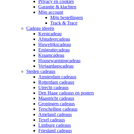
Privacy en cookies
Garantie & klachten
Mijn account
Mijn bestellingen
Track & Trace
Cadeau ideeën
Kerstcadeau
Afstudeercadeau
Huwelijkscadeau
Emigratiecadeau
Kraamcadeau
Housewarmingcadeau
Verjaardagscadeau
Steden cadeaus
Amsterdam cadeaus
Rotterdam cadeaus
Utrecht cadeaus
Den Haag cadeaus en posters
Maastricht cadeaus
Groningen cadeaus
Terschelling cadeaus
Ameland cadeaus
Texel cadeaus
Limburg cadeaus
Friesland cadeaus