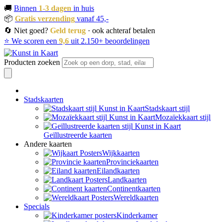
🚚
Binnen
1-3 dagen
in huis
📦
Gratis verzending
vanaf 45,-
🔄 Niet goed?
Geld terug
· ook achteraf betalen
⭐ We scoren een
9,6
uit 2.150+ beoordelingen
Producten zoeken
Stadskaarten
Stadskaart stijl
Mozaïekkaart stijl
Geïllustreerde kaarten
Andere kaarten
Wijkkaarten
Provinciekaarten
Eilandkaarten
Landkaarten
Continentkaarten
Wereldkaarten
Specials
Kinderkamer