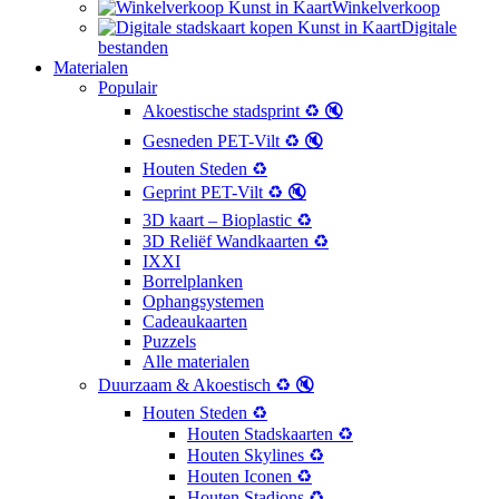
Winkelverkoop
Digitale
bestanden
Materialen
Populair
Akoestische stadsprint ♻️ 🔇
Gesneden PET-Vilt ♻️ 🔇
Houten Steden ♻️
Geprint PET-Vilt ♻️ 🔇
3D kaart – Bioplastic ♻️
3D Reliëf Wandkaarten ♻️
IXXI
Borrelplanken
Ophangsystemen
Cadeaukaarten
Puzzels
Alle materialen
Duurzaam & Akoestisch ♻️ 🔇
Houten Steden ♻️
Houten Stadskaarten ♻️
Houten Skylines ♻️
Houten Iconen ♻️
Houten Stadions ♻️