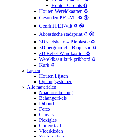
Houten Circuits ♻️
Houten Wereldkaarten ♻️
Gesneden PET-Vilt ♻️ 🔇
Geprint PET-Vilt ♻️ 🔇
Akoestische stadsprint ♻️ 🔇
3D stadskaart – Bioplastic ♻️
3D bergmodel – Bioplastic ♻️
3D Reliëf Wandkaarten ♻️
Wereldkaart kurk prikbord ♻️
Kurk ♻️
Lijsten
Houten Lijsten
Ophangsystemen
Alle materialen
Naadloos behang
Behangcirkels
Dibond
Forex
Canvas
Plexiglas
Cortenstaal
Vloerkleden
Zeefdrukken