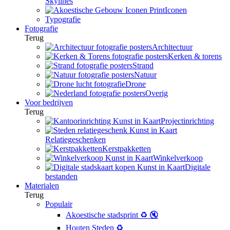
Skylines
Iconen
Typografie
Fotografie
Terug
Architectuur
Kerken & torens
Strand
Natuur
Drone
Overig
Voor bedrijven
Terug
Projectinrichting
Relatiegeschenken
Kerstpakketten
Winkelverkoop
Digitale
bestanden
Materialen
Terug
Populair
Akoestische stadsprint ♻️ 🔇
Houten Steden ♻️