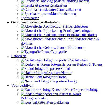
Landvlagkaarten
Reiskaarten
Carnavalkaarten
Marathonkaarten
Sportkaarten
Gebouwen, iconen & illustraties
Architectuur
Lijntekeningen
Stadsillustraties
Stadsgezichten &
skylines
Iconen
Typografie
Fotografie
Architectuur
Kerken & Torens
Strand
Natuur
Drone
Overig
Voor bedrijven
Projectinrichting
Relatiegeschenken
Kerstpakketten