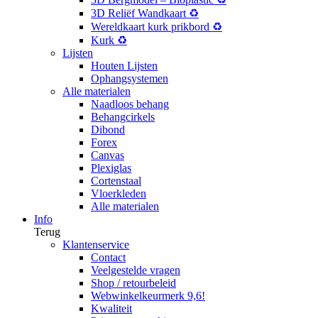
3D Reliëf Wandkaart ♻️
Wereldkaart kurk prikbord ♻️
Kurk ♻️
Lijsten
Houten Lijsten
Ophangsystemen
Alle materialen
Naadloos behang
Behangcirkels
Dibond
Forex
Canvas
Plexiglas
Cortenstaal
Vloerkleden
Alle materialen
Info
Terug
Klantenservice
Contact
Veelgestelde vragen
Shop / retourbeleid
Webwinkelkeurmerk 9,6!
Kwaliteit