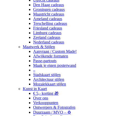
Utrecht cadeaus
Den Haag cadeaus
Groningen cadeaus
Maastricht cadeaus
Ameland cadeaus
Terschelling cadeaus
Friesland cadeaus
Limburg cadeaus
Zeeland cadeaus
Nederland cadeaus
Maatwerk & Stijlen
Aanvraag / Custom Made!
Afwijkende formaten
Passe-partouts
Maak je eigen posterwand
–
Stadskaart stijlen
Architectuur stijlen
Mozaïekkaart stijlen
Kunst in Kaart
€ 5,- korting 🎁
Over ons
Verkooppunten
Ontwerpers & Fotografen
Duurzaam / MVO – ♻️