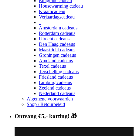
Emigratie cadeau
Housewarming cadeau
Kraamcadeau
Verjaardagscadeau
–
Amsterdam cadeaus
Rotterdam cadeaus
Utrecht cadeaus
Den Haag cadeaus
Maastricht cadeaus
Groningen cadeaus
Ameland cadeaus
Texel cadeaus
Terschelling cadeaus
Friesland cadeaus
Limburg cadeaus
Zeeland cadeaus
Nederland cadeaus
Algemene voorwaarden
Shop / Retourbeleid
Ontvang €5,- korting! 🎁