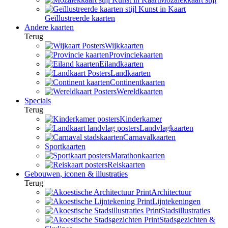
Geïllustreerde kaarten
Andere kaarten
Terug
Wijkkaarten
Provinciekaarten
Eilandkaarten
Landkaarten
Continentkaarten
Wereldkaarten
Specials
Terug
Kinderkamer
Landvlagkaarten
Carnavalkaarten
Sportkaarten
Marathonkaarten
Reiskaarten
Gebouwen, iconen & illustraties
Terug
Architectuur
Lijntekeningen
Stadsillustraties
Stadsgezichten &