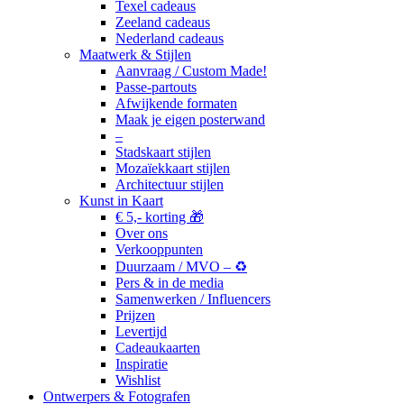
Texel cadeaus
Zeeland cadeaus
Nederland cadeaus
Maatwerk & Stijlen
Aanvraag / Custom Made!
Passe-partouts
Afwijkende formaten
Maak je eigen posterwand
–
Stadskaart stijlen
Mozaïekkaart stijlen
Architectuur stijlen
Kunst in Kaart
€ 5,- korting 🎁
Over ons
Verkooppunten
Duurzaam / MVO – ♻️
Pers & in de media
Samenwerken / Influencers
Prijzen
Levertijd
Cadeaukaarten
Inspiratie
Wishlist
Ontwerpers & Fotografen