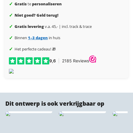
✓
Gratis
te
personaliseren
✓
Niet goed? Geld terug!
✓
Gratis levering
v.a. 45,- | incl. track & trace
✓
Binnen
1–3 dagen
in huis
✓
Het perfecte cadeau! 🎁
Dit ontwerp is ook verkrijgbaar op
Forex stadsprints
Dibond stadsprints
Naadl