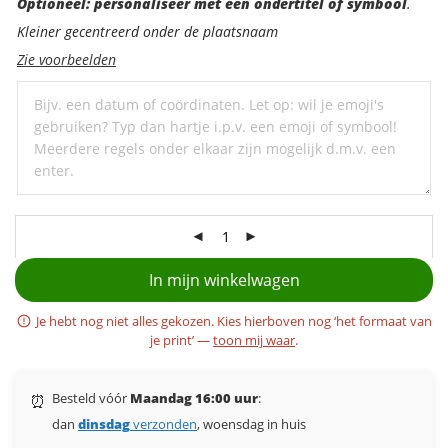
Optioneel:
Optioneel: personaliseer met een ondertitel of symbool
.
personaliseer
Kleiner gecentreerd onder de plaatsnaam
met
Zie voorbeelden
een
ondertitel
In mijn winkelwagen
Je hebt nog niet alles gekozen. Kies hierboven nog ‘het formaat van
je print’ —
toon mij waar
.
Besteld vóór
Maandag 16:00 uur
:
⏰
dan
dinsdag
verzonden
, woensdag in huis