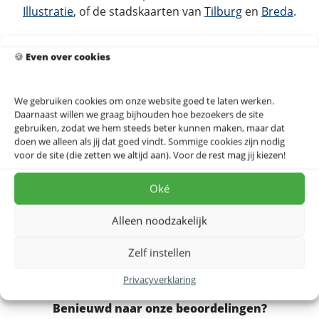
Illustratie
, of de stadskaarten van
Tilburg
en
Breda
.
Dit ontwerp is ook verkrijgbaar op
canvas
, als
🍪
Even over cookies
wandpaneel van
IXXI
of als
akoestisch doek
dat ook de
akoestiek verbetert. Combineer hem met de
Houten
Skyline van Eindhoven
voor een uniek cadeau. Bekijk
We gebruiken cookies om onze website goed te laten werken.
alle kleurstijlen op de
Eindhoven stadskaart posters
Daarnaast willen we graag bijhouden hoe bezoekers de site
gebruiken, zodat we hem steeds beter kunnen maken, maar dat
pagina
.
doen we alleen als jij dat goed vindt. Sommige cookies zijn nodig
voor de site (die zetten we altijd aan). Voor de rest mag jij kiezen!
Dit ontwerp op akoestisch doek, IXXI of canvas?
Bekijk alle materialen →
Oké
Alleen noodzakelijk
Zelf instellen
Op zoek naar een extra lijst?
Bestel hier
Privacyverklaring
Benieuwd naar onze beoordelingen?