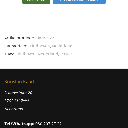
Artikelnummer:
KiK498555
Categorieën:
Eindhoven
,
Nederland
Tags:
Eindhoven
,
Nederland
,
Poster
Kunst in Kaart
Schaperlaan 20
3705 KH Zeist
Nederland
Tel/Whatsapp:
030 207 27 22