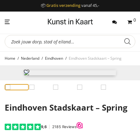
📦
Gratis verzending
vanaf 45,-
0
Producten
zoeken
Home
/
Nederland
/
Eindhoven
/
Eindhoven Stadskaart – Spring
Eindhoven Stadskaart – Spring