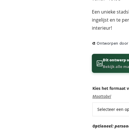
Een unieke stads
ingelijst en te p
interieur!
🎨
Ontworpen doo
Dit ontwerp o
Bekijk alle m
Kies het formaat v
Maattabel
Optioneel:
Optioneel: person