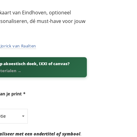
kaart van Eindhoven, optioneel
ersonaliseren, dé must-have voor jouw
r
Jorick van Raalten
p akoestisch doek, IXXI of canvas?
aterialen →
an je print
*
aliseer met een ondertitel of symbool
.