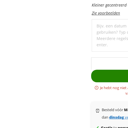
personaliseer
Kleiner gecentreer
met
Zie voorbeelden
een
ondertitel
Je hebt nog niet
v
Besteld vóór
M
⏰
dan
dinsdag
v
✓
Gratis
te
perso