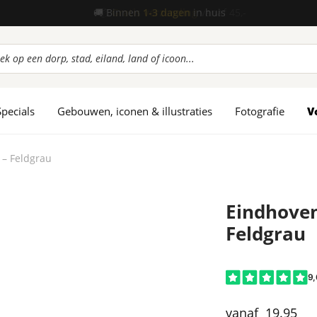
📦
Gratis verzending
vanaf 45,-
ucten
en
Specials
Gebouwen, iconen & illustraties
Fotografie
V
 – Feldgrau
Eindhoven
Feldgrau
19.95