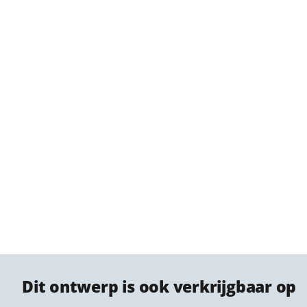
Dit ontwerp is ook verkrijgbaar op
PET Vilt Stadsprint 🔇♻️
Canvas stadspr