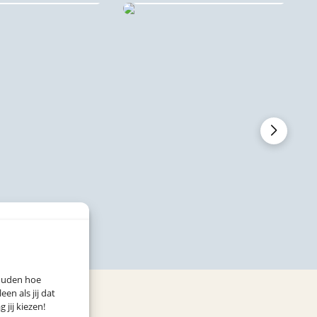
houden hoe
n als jij dat
 jij kiezen!