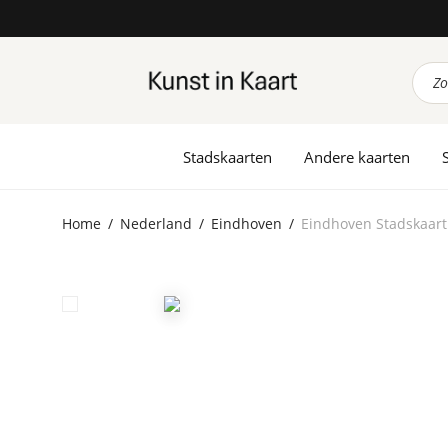
Prod
zoek
Stadskaarten
Andere kaarten
Home
/
Nederland
/
Eindhoven
/
Eindhoven Stadskaart