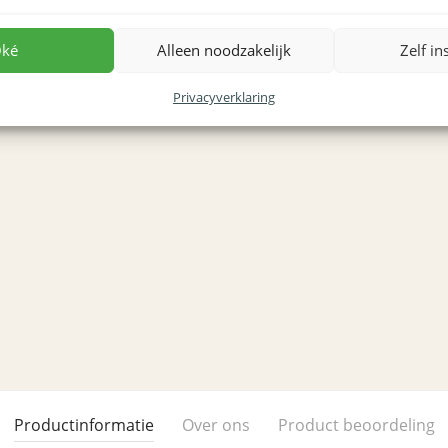
ké
Alleen noodzakelijk
Zelf in
Privacyverklaring
Productinformatie
Over ons
Product beoordeling