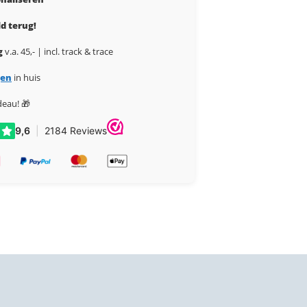
d terug!
g
v.a. 45,- | incl. track & trace
gen
in huis
deau! 🎁
Akoestische stadsprint
adloos behang
wandpaneel 🔇♻️