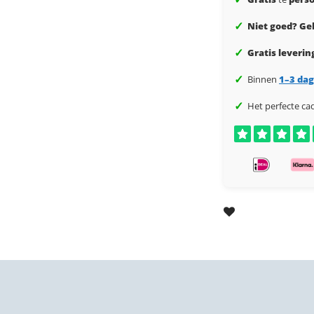
✓
Niet goed? Gel
✓
Gratis leverin
✓
Binnen
1–3 da
✓
Het perfecte ca
ints
Forex stadsprints
Na