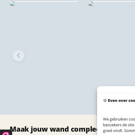
🍪
Even over co
We gebruiken coo
bezoekers de site
Maak jouw wand compleet met deze
goed vindt. Sommig