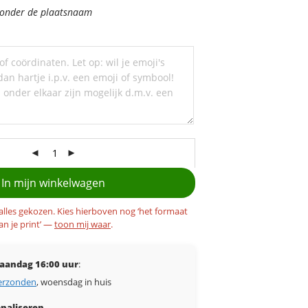
d onder de plaatsnaam
In mijn winkelwagen
 alles gekozen. Kies hierboven nog ‘het formaat
an je print’ —
toon mij waar
.
aandag 16:00 uur
:
erzonden
, woensdag in huis
naliseren