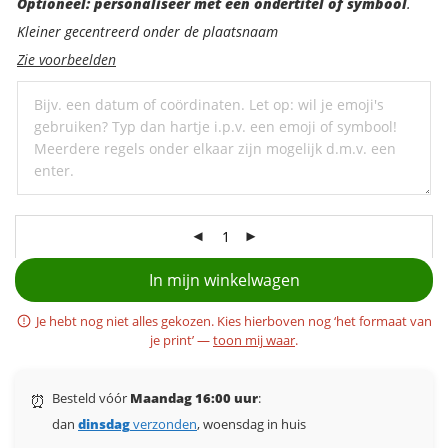
Optioneel:
Optioneel: personaliseer met een ondertitel of symbool
.
personaliseer
Kleiner gecentreerd onder de plaatsnaam
met
Zie voorbeelden
een
ondertitel
In mijn winkelwagen
Je hebt nog niet alles gekozen. Kies hierboven nog ‘het formaat van
je print’ —
toon mij waar
.
Besteld vóór
Maandag 16:00 uur
:
⏰
dan
dinsdag
verzonden
, woensdag in huis