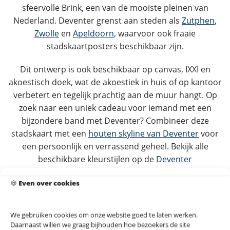
sfeervolle Brink, een van de mooiste pleinen van
Nederland. Deventer grenst aan steden als
Zutphen
,
Zwolle
en
Apeldoorn
, waarvoor ook fraaie
stadskaartposters beschikbaar zijn.
Dit ontwerp is ook beschikbaar op canvas, IXXI en
akoestisch doek, wat de akoestiek in huis of op kantoor
verbetert en tegelijk prachtig aan de muur hangt. Op
zoek naar een uniek cadeau voor iemand met een
bijzondere band met Deventer? Combineer deze
stadskaart met een
houten skyline van Deventer
voor
een persoonlijk en verrassend geheel. Bekijk alle
beschikbare kleurstijlen op de
Deventer
categoriepagina
.
🍪
Even over cookies
Dit ontwerp op akoestisch doek, IXXI of canvas?
Bekijk alle materialen →
We gebruiken cookies om onze website goed te laten werken.
Daarnaast willen we graag bijhouden hoe bezoekers de site