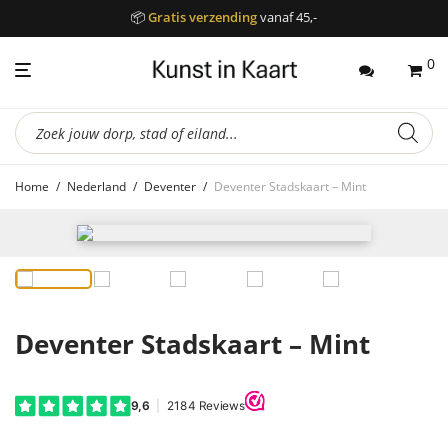
📦
Gratis verzending
vanaf 45,-
0
Producten
zoeken
Home
/
Nederland
/
Deventer
/
Deventer Stadskaart – Mint
Deventer Stadskaart – Mint