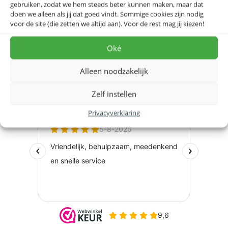
gebruiken, zodat we hem steeds beter kunnen maken, maar dat
doen we alleen als jij dat goed vindt. Sommige cookies zijn nodig
voor de site (die zetten we altijd aan). Voor de rest mag jij kiezen!
Op zoek naar een extra lijst?
Bestel hier
Oké
Benieuwd naar onze beoordelingen?
Alleen noodzakelijk
Bekijk de speciaal ingerichte
beoordelingspagina op
webwinkelkeur.nl
.
Zelf instellen
Privacyverklaring