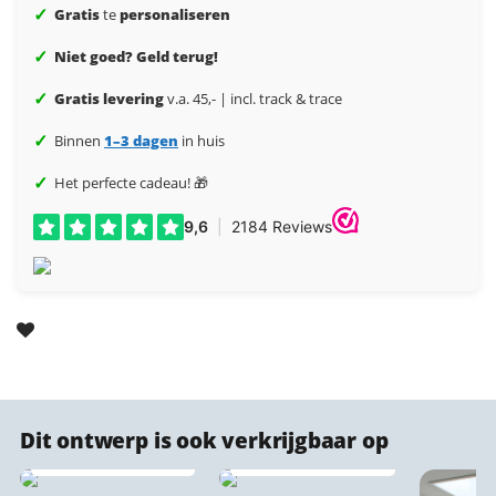
✓
Gratis
te
personaliseren
✓
Niet goed? Geld terug!
✓
Gratis levering
v.a. 45,- | incl. track & trace
✓
Binnen
1–3 dagen
in huis
✓
Het perfecte cadeau! 🎁
Dit ontwerp is ook verkrijgbaar op
Dibond stadsprints
IXXI wanddecoratie