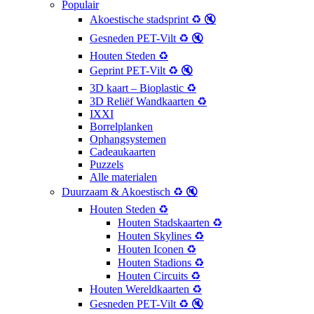
Populair
Akoestische stadsprint ♻️ 🔇
Gesneden PET-Vilt ♻️ 🔇
Houten Steden ♻️
Geprint PET-Vilt ♻️ 🔇
3D kaart – Bioplastic ♻️
3D Reliëf Wandkaarten ♻️
IXXI
Borrelplanken
Ophangsystemen
Cadeaukaarten
Puzzels
Alle materialen
Duurzaam & Akoestisch ♻️ 🔇
Houten Steden ♻️
Houten Stadskaarten ♻️
Houten Skylines ♻️
Houten Iconen ♻️
Houten Stadions ♻️
Houten Circuits ♻️
Houten Wereldkaarten ♻️
Gesneden PET-Vilt ♻️ 🔇