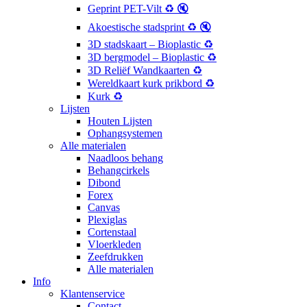
Geprint PET-Vilt ♻️ 🔇
Akoestische stadsprint ♻️ 🔇
3D stadskaart – Bioplastic ♻️
3D bergmodel – Bioplastic ♻️
3D Reliëf Wandkaarten ♻️
Wereldkaart kurk prikbord ♻️
Kurk ♻️
Lijsten
Houten Lijsten
Ophangsystemen
Alle materialen
Naadloos behang
Behangcirkels
Dibond
Forex
Canvas
Plexiglas
Cortenstaal
Vloerkleden
Zeefdrukken
Alle materialen
Info
Klantenservice
Contact