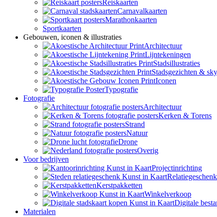
Reiskaarten
Carnavalkaarten
Marathonkaarten
Sportkaarten
Gebouwen, iconen & illustraties
Architectuur
Lijntekeningen
Stadsillustraties
Stadsgezichten & sky
Iconen
Typografie
Fotografie
Architectuur
Kerken & Torens
Strand
Natuur
Drone
Overig
Voor bedrijven
Projectinrichting
Relatiegeschen
Kerstpakketten
Winkelverkoop
Digitale best
Materialen