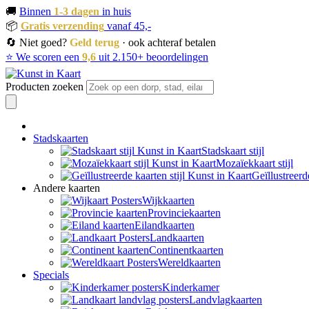
🚚
Binnen
1-3 dagen
in huis
📦
Gratis verzending
vanaf 45,-
🔄 Niet goed?
Geld terug
· ook achteraf betalen
⭐ We scoren een
9,6
uit 2.150+ beoordelingen
Producten zoeken
Stadskaarten
Stadskaart stijl
Mozaïekkaart stijl
Geïllustreerd
Andere kaarten
Wijkkaarten
Provinciekaarten
Eilandkaarten
Landkaarten
Continentkaarten
Wereldkaarten
Specials
Kinderkamer
Landvlagkaarten