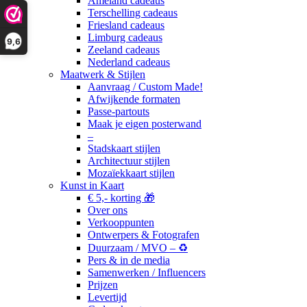
Ameland cadeaus
Terschelling cadeaus
Friesland cadeaus
Limburg cadeaus
9,6
Zeeland cadeaus
Nederland cadeaus
Maatwerk & Stijlen
Aanvraag / Custom Made!
Afwijkende formaten
Passe-partouts
Maak je eigen posterwand
–
Stadskaart stijlen
Architectuur stijlen
Mozaïekkaart stijlen
Kunst in Kaart
€ 5,- korting 🎁
Over ons
Verkooppunten
Ontwerpers & Fotografen
Duurzaam / MVO – ♻️
Pers & in de media
Samenwerken / Influencers
Prijzen
Levertijd