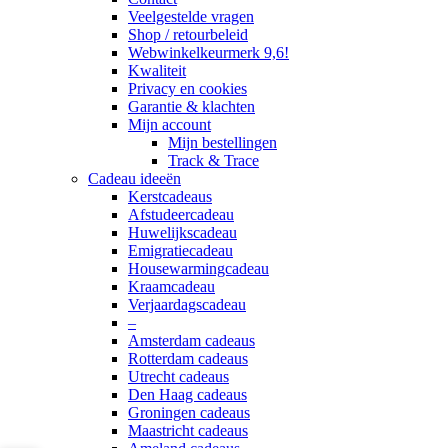
Veelgestelde vragen
Shop / retourbeleid
Webwinkelkeurmerk 9,6!
Kwaliteit
Privacy en cookies
Garantie & klachten
Mijn account
Mijn bestellingen
Track & Trace
Cadeau ideeën
Kerstcadeaus
Afstudeercadeau
Huwelijkscadeau
Emigratiecadeau
Housewarmingcadeau
Kraamcadeau
Verjaardagscadeau
–
Amsterdam cadeaus
Rotterdam cadeaus
Utrecht cadeaus
Den Haag cadeaus
Groningen cadeaus
Maastricht cadeaus