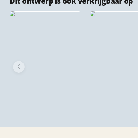
Dit ontwerp is ook verkrijgbaar op
Dibond stadsprints
Behangcirke