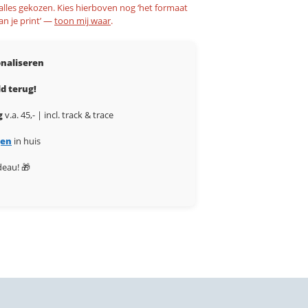
 alles gekozen. Kies hierboven nog ‘het formaat
an je print’ —
toon mij waar
.
naliseren
d terug!
g
v.a. 45,- | incl. track & trace
gen
in huis
deau! 🎁