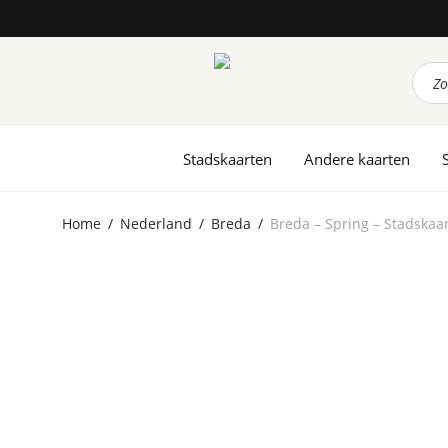
Prod
zoek
Stadskaarten
Andere kaarten
Home
/
Nederland
/
Breda
/
Breda – Spring – Stadskaa