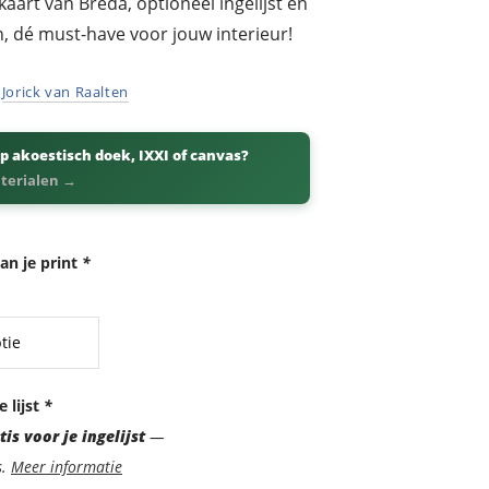
aart van Breda, optioneel ingelijst en
n, dé must-have voor jouw interieur!
r
Jorick van Raalten
p akoestisch doek, IXXI of canvas?
aterialen →
an je print
*
e lijst
*
is voor je ingelijst
—
s.
Meer informatie