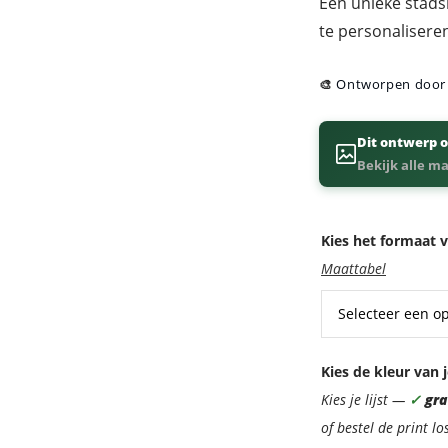
Een unieke stadsk
te personalisere
🎨
Ontworpen doo
Dit ontwerp o
Bekijk alle m
Kies het formaat v
Maattabel
Kies de kleur van j
Kies je lijst —
✓
grat
of bestel de print lo