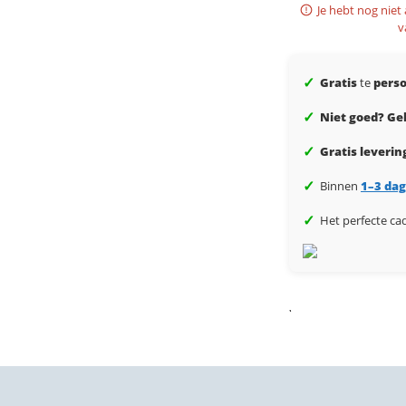
Je hebt nog niet
v
✓
Gratis
te
perso
✓
Niet goed? Gel
✓
Gratis leverin
✓
Binnen
1–3 da
✓
Het perfecte ca