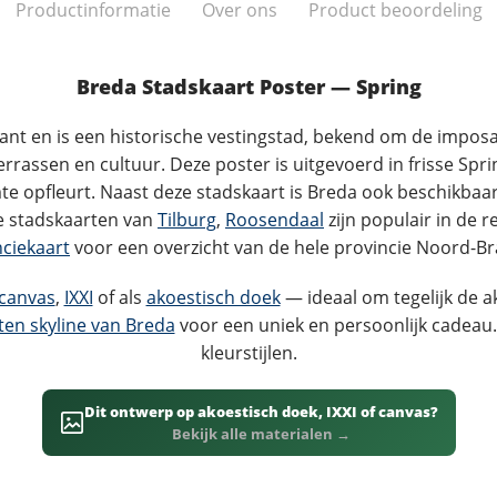
Productinformatie
Over ons
Product beoordeling
Breda Stadskaart Poster — Spring
bant en is een historische vestingstad, bekend om de impos
assen en cultuur. Deze poster is uitgevoerd in frisse Spri
te opfleurt. Naast deze stadskaart is Breda ook beschikbaa
e stadskaarten van
Tilburg
,
Roosendaal
zijn populair in de r
nciekaart
voor een overzicht van de hele provincie Noord-Br
canvas
,
IXXI
of als
akoestisch doek
— ideaal om tegelijk de a
en skyline van Breda
voor een uniek en persoonlijk cadeau.
kleurstijlen.
Dit ontwerp op akoestisch doek, IXXI of canvas?
Bekijk alle materialen →