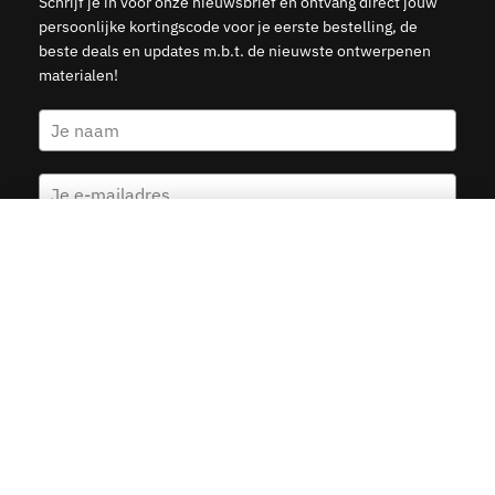
Schrijf je in voor onze nieuwsbrief en ontvang direct jouw
persoonlijke kortingscode voor je eerste bestelling, de
beste deals en updates m.b.t. de nieuwste ontwerpenen
materialen!
Biervliet Stadskaart
Kies opties
v.a.
19.95
Ja, stuur mij de 5 euro korting
© 2015–2026 Kunst in Kaart — Veilige betalingen met Ideal,
Creditcard, Klarna & PayPal