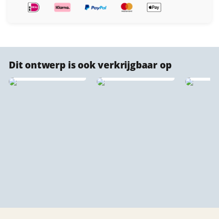
Geroest metaal —
Dit ontwerp is ook verkrijgbaar op
Cortenstaal
PET Vilt Stadsprint 🔇
stadskaarten
♻️
Forex 