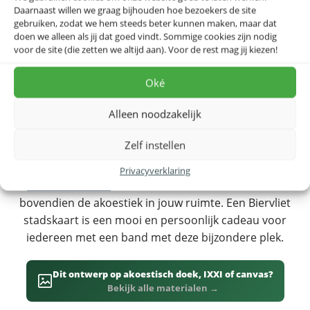
Daarnaast willen we graag bijhouden hoe bezoekers de site
gebruiken, zodat we hem steeds beter kunnen maken, maar dat
Biervliet Stadskaart Poster
doen we alleen als jij dat goed vindt. Sommige cookies zijn nodig
voor de site (die zetten we altijd aan). Voor de rest mag jij kiezen!
Biervliet is een prachtige Nederlandse stad of dorp en
Oké
deze gedetailleerde stadskaart toont alle straten en
kenmerken van Biervliet op een artistieke manier. Een
Alleen noodzakelijk
mooie poster voor iedereen met een band met
Biervliet.
Zelf instellen
Dit ontwerp is ook verkrijgbaar op
canvas
,
IXXI
en
Privacyverklaring
akoestisch doek
— het akoestisch doek verbetert
bovendien de akoestiek in jouw ruimte. Een Biervliet
stadskaart is een mooi en persoonlijk cadeau voor
iedereen met een band met deze bijzondere plek.
Dit ontwerp op akoestisch doek, IXXI of canvas?
Bekijk alle materialen →