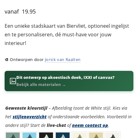
19.95
Een unieke stadskaart van Biervliet, optioneel ingelijst
en te personaliseren, dé must-have voor jouw
interieur!
🎨
Ontworpen door
Jorick van Raalten
Dit ontwerp op akoestisch doek, IXXI of canvas?
Bekijk alle materialen →
Kleurstijl
Gewenste kleurstijl
– Afbeelding toont de White stijl. Kies via
het
stijlenoverzicht
of onderstaande voorbeelden. Voorbeeld in
andere stijl? Start de
live-chat
of
neem contact op
.