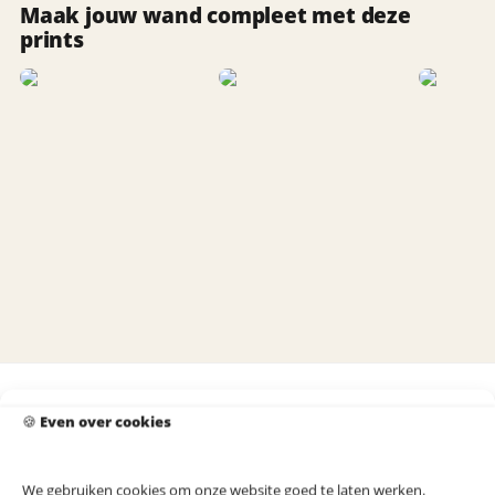
Maak jouw wand compleet met deze
prints
Productinformatie
🍪
Even over cookies
Over ons
Product beoordeling
We gebruiken cookies om onze website goed te laten werken.