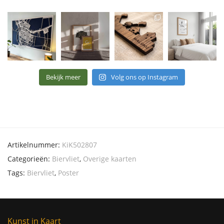
Bekijk meer
Volg ons op Instagram
Artikelnummer:
KiK502807
Categorieën:
Biervliet
,
Overige kaarten
Tags:
Biervliet
,
Poster
Kunst in Kaart