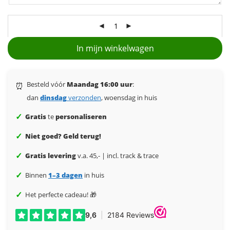
In mijn winkelwagen
Besteld vóór
Maandag 16:00 uur
:
⏰
dan
dinsdag
verzonden
, woensdag in huis
✓
Gratis
te
personaliseren
✓
Niet goed? Geld terug!
✓
Gratis levering
v.a. 45,- | incl. track & trace
✓
Binnen
1–3 dagen
in huis
✓
Het perfecte cadeau! 🎁