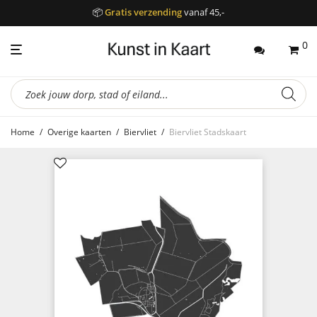
📦
Gratis verzending
vanaf 45,-
0
Producten
zoeken
Home
/
Overige kaarten
/
Biervliet
/
Biervliet Stadskaart