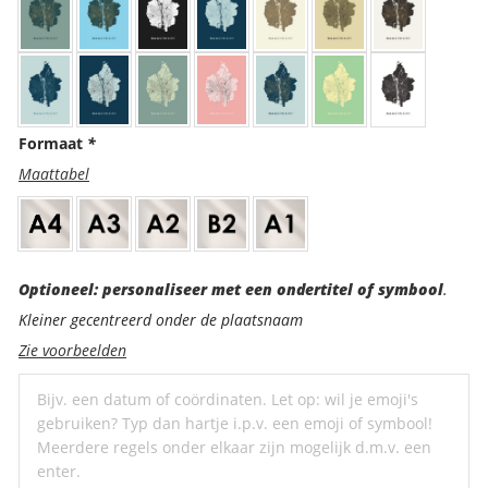
Formaat
*
Maattabel
Optioneel:
Optioneel: personaliseer met een ondertitel of symbool
.
personaliseer
Kleiner gecentreerd onder de plaatsnaam
met
Zie voorbeelden
een
ondertitel