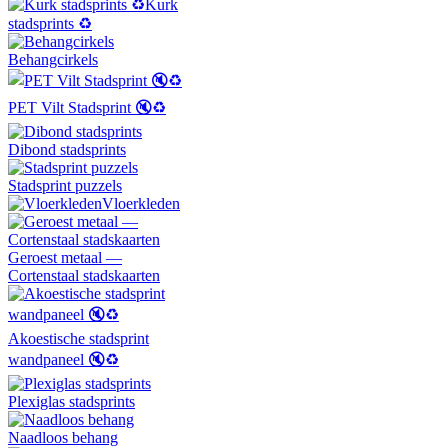
Kurk
stadsprints ♻️
Behangcirkels
PET Vilt Stadsprint 🔇♻️
Dibond stadsprints
Stadsprint puzzels
Vloerkleden
Geroest metaal —
Cortenstaal stadskaarten
Akoestische stadsprint
wandpaneel 🔇♻️
Plexiglas stadsprints
Naadloos behang