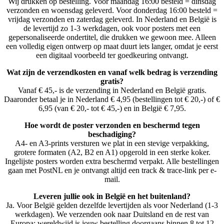
Wij drukken op bestelling. Voor maandag 16:00 besteld = dinsdag
verzonden en woensdag geleverd. Voor donderdag 16:00 besteld =
vrijdag verzonden en zaterdag geleverd. In Nederland en België is
de levertijd zo 1-3 werkdagen, ook voor posters met een
gepersonaliseerde ondertitel, die drukken we gewoon mee. Alleen
een volledig eigen ontwerp op maat duurt iets langer, omdat je eerst
een digitaal voorbeeld ter goedkeuring ontvangt.
Wat zijn de verzendkosten en vanaf welk bedrag is verzending
gratis?
Vanaf € 45,- is de verzending in Nederland en België gratis.
Daaronder betaal je in Nederland € 4,95 (bestellingen tot € 20,-) of €
6,95 (van € 20,- tot € 45,-) en in België € 7,95.
Hoe wordt de poster verzonden en beschermd tegen
beschadiging?
A4- en A3-prints versturen we plat in een stevige verpakking,
grotere formaten (A2, B2 en A1) opgerold in een sterke koker.
Ingelijste posters worden extra beschermd verpakt. Alle bestellingen
gaan met PostNL en je ontvangt altijd een track & trace-link per e-
mail.
Leveren jullie ook in België en het buitenland?
Ja. Voor België gelden dezelfde levertijden als voor Nederland (1-3
werkdagen). We verzenden ook naar Duitsland en de rest van
Europa; wereldwijd is jouw bestelling doorgaans binnen 8 tot 12