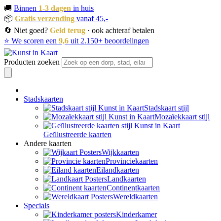
🚚
Binnen
1-3 dagen
in huis
📦
Gratis verzending
vanaf 45,-
🔄 Niet goed?
Geld terug
· ook achteraf betalen
⭐ We scoren een
9,6
uit 2.150+ beoordelingen
Producten zoeken
Stadskaarten
Stadskaart stijl
Mozaïekkaart stijl
Geïllustreerde kaarten
Andere kaarten
Wijkkaarten
Provinciekaarten
Eilandkaarten
Landkaarten
Continentkaarten
Wereldkaarten
Specials
Kinderkamer