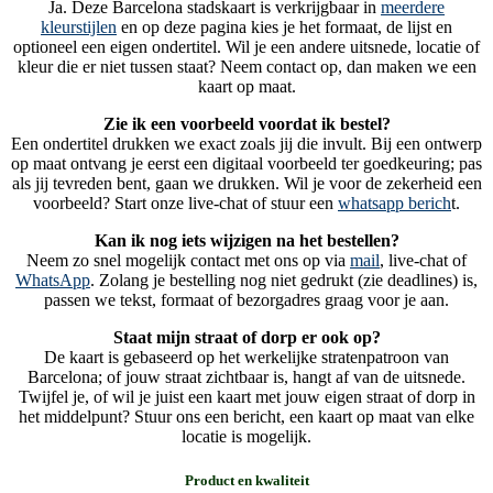
Ja. Deze Barcelona stadskaart is verkrijgbaar in
meerdere
kleurstijlen
en op deze pagina kies je het formaat, de lijst en
optioneel een eigen ondertitel. Wil je een andere uitsnede, locatie of
kleur die er niet tussen staat? Neem contact op, dan maken we een
kaart op maat.
Zie ik een voorbeeld voordat ik bestel?
Een ondertitel drukken we exact zoals jij die invult. Bij een ontwerp
op maat ontvang je eerst een digitaal voorbeeld ter goedkeuring; pas
als jij tevreden bent, gaan we drukken. Wil je voor de zekerheid een
voorbeeld? Start onze live-chat of stuur een
whatsapp berich
t.
Kan ik nog iets wijzigen na het bestellen?
Neem zo snel mogelijk contact met ons op via
mail
, live-chat of
WhatsApp
. Zolang je bestelling nog niet gedrukt (zie deadlines) is,
passen we tekst, formaat of bezorgadres graag voor je aan.
Staat mijn straat of dorp er ook op?
De kaart is gebaseerd op het werkelijke stratenpatroon van
Barcelona; of jouw straat zichtbaar is, hangt af van de uitsnede.
Twijfel je, of wil je juist een kaart met jouw eigen straat of dorp in
het middelpunt? Stuur ons een bericht, een kaart op maat van elke
locatie is mogelijk.
Product en kwaliteit