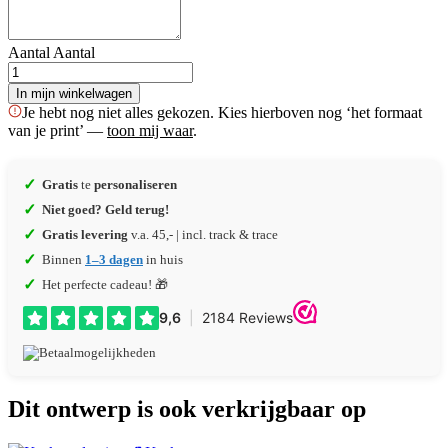
Aantal
Aantal
In mijn winkelwagen
Je hebt nog niet alles gekozen. Kies hierboven nog ‘het formaat
van je print’ —
toon mij waar
.
✓
Gratis
te
personaliseren
✓
Niet goed? Geld terug!
✓
Gratis levering
v.a. 45,- | incl. track & trace
✓
Binnen
1–3 dagen
in huis
✓
Het perfecte cadeau! 🎁
Dit ontwerp is ook verkrijgbaar op