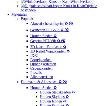
Winkelverkoop
Digitale
bestanden
Materialen
Populair
Akoestische stadsprint ♻️ 🔇
Gesneden PET-Vilt ♻️ 🔇
Houten Steden ♻️
Geprint PET-Vilt ♻️ 🔇
3D kaart – Bioplastic ♻️
3D Reliëf Wandkaarten ♻️
IXXI
Borrelplanken
Ophangsystemen
Cadeaukaarten
Puzzels
Alle materialen
Duurzaam & Akoestisch ♻️ 🔇
Houten Steden ♻️
Houten Stadskaarten ♻️
Houten Skylines ♻️
Houten Iconen ♻️
Houten Stadions ♻️