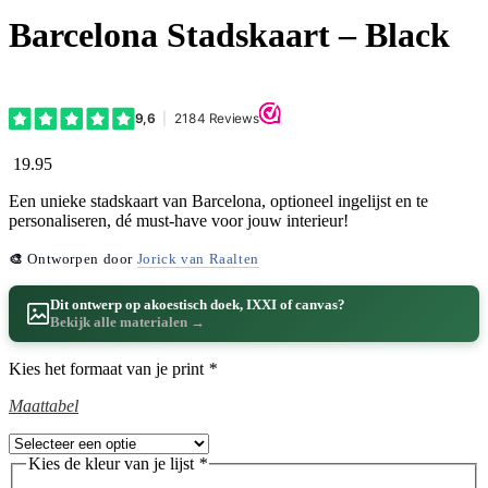
Barcelona Stadskaart – Black
19.95
Een unieke stadskaart van Barcelona, optioneel ingelijst en te
personaliseren, dé must-have voor jouw interieur!
🎨
Ontworpen door
Jorick van Raalten
Dit ontwerp op akoestisch doek, IXXI of canvas?
Bekijk alle materialen →
Kies het formaat van je print
*
Maattabel
Kies de kleur van je lijst
*