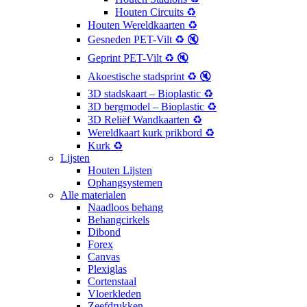
Houten Circuits ♻️
Houten Wereldkaarten ♻️
Gesneden PET-Vilt ♻️ 🔇
Geprint PET-Vilt ♻️ 🔇
Akoestische stadsprint ♻️ 🔇
3D stadskaart – Bioplastic ♻️
3D bergmodel – Bioplastic ♻️
3D Reliëf Wandkaarten ♻️
Wereldkaart kurk prikbord ♻️
Kurk ♻️
Lijsten
Houten Lijsten
Ophangsystemen
Alle materialen
Naadloos behang
Behangcirkels
Dibond
Forex
Canvas
Plexiglas
Cortenstaal
Vloerkleden
Zeefdrukken