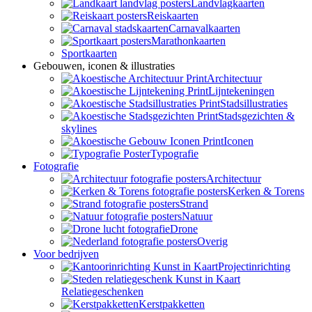
Landvlagkaarten
Reiskaarten
Carnavalkaarten
Marathonkaarten
Sportkaarten
Gebouwen, iconen & illustraties
Architectuur
Lijntekeningen
Stadsillustraties
Stadsgezichten &
skylines
Iconen
Typografie
Fotografie
Architectuur
Kerken & Torens
Strand
Natuur
Drone
Overig
Voor bedrijven
Projectinrichting
Relatiegeschenken
Kerstpakketten