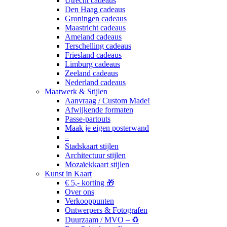
Utrecht cadeaus
Den Haag cadeaus
Groningen cadeaus
Maastricht cadeaus
Ameland cadeaus
Terschelling cadeaus
Friesland cadeaus
Limburg cadeaus
Zeeland cadeaus
Nederland cadeaus
Maatwerk & Stijlen
Aanvraag / Custom Made!
Afwijkende formaten
Passe-partouts
Maak je eigen posterwand
–
Stadskaart stijlen
Architectuur stijlen
Mozaïekkaart stijlen
Kunst in Kaart
€ 5,- korting 🎁
Over ons
Verkooppunten
Ontwerpers & Fotografen
Duurzaam / MVO – ♻️