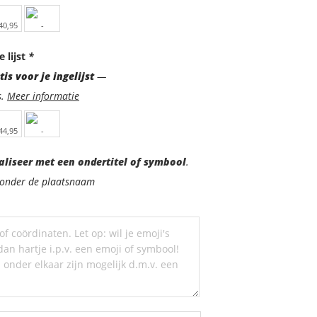
e lijst
*
is voor je ingelijst
—
s.
Meer informatie
aliseer met een ondertitel of symbool
.
d onder de plaatsnaam