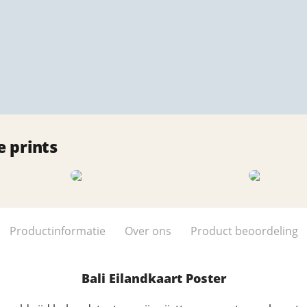
 prints
Productinformatie
Over ons
Product beoordeling
Bali Eilandkaart Poster