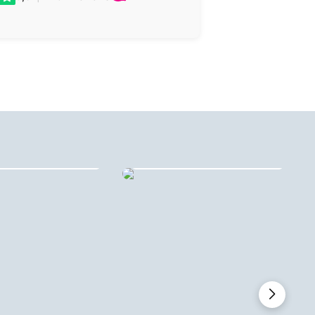
ehangcirkels
Forex stadsprints