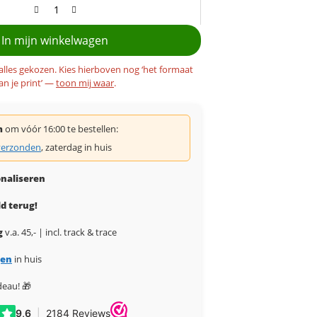
In mijn winkelwagen
 alles gekozen. Kies hierboven nog ‘het formaat
an je print’ —
toon mij waar
.
m
om vóór 16:00 te bestellen:
erzonden
, zaterdag in huis
naliseren
d terug!
g
v.a. 45,- | incl. track & trace
gen
in huis
deau! 🎁