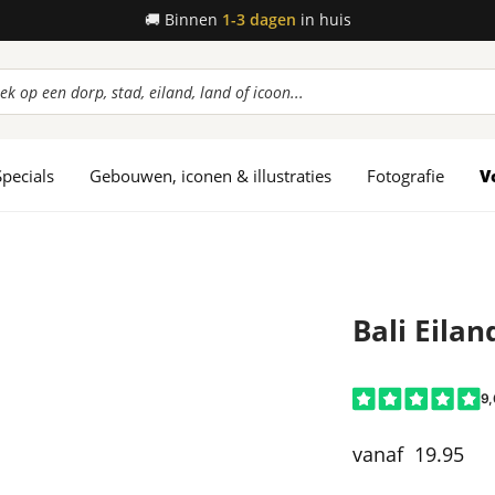
🚚
Binnen
1-3 dagen
in huis
ucten
en
Specials
Gebouwen, iconen & illustraties
Fotografie
V
Bali Eila
19.95