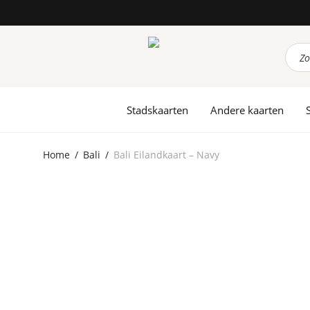
Prod
zoek
Stadskaarten
Andere kaarten
Home
/
Bali
/
Bali Eilandkaart – Navy