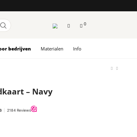
0
oor bedrijven
Materialen
Info
ndkaart – Navy