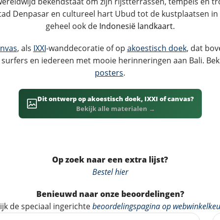
 wereldwijd bekendstaat om zijn rijstterrassen, tempels en t
dstad Denpasar en cultureel hart Ubud tot de kustplaatsen in 
geheel ook de
Indonesië landkaart
.
nvas
, als
IXXI
-wanddecoratie of op
akoestisch doek
, dat bov
, surfers en iedereen met mooie herinneringen aan Bali. Be
posters
.
Dit ontwerp op akoestisch doek, IXXI of canvas?
Bekijk alle materialen →
Op zoek naar een extra lijst?
Bestel hier
Benieuwd naar onze beoordelingen?
ijk de speciaal ingerichte
beoordelingspagina op webwinkelkeu