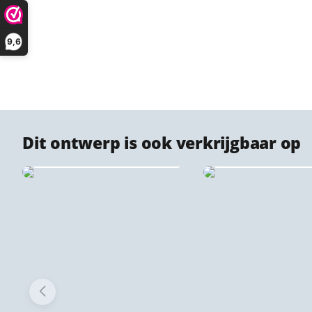
9,6
Dit ontwerp is ook verkrijgbaar op
Kurk stadsprints ♻️
IXXI wanddecor