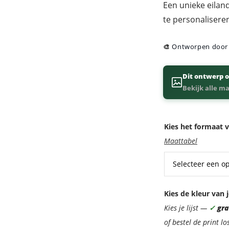
Een unieke eiland
te personalisere
🎨
Ontworpen doo
Dit ontwerp o
Bekijk alle m
Kies het formaat v
Maattabel
Kies de kleur van j
Kies je lijst —
✓
grat
of bestel de print lo