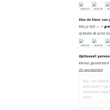
Kies de kleur van j
Kies je lijst —
✓
grat
of bestel de print lo
Optioneel:
Optioneel: person
personaliseer
Kleiner gecentreer
met
Zie voorbeelden
een
ondertitel