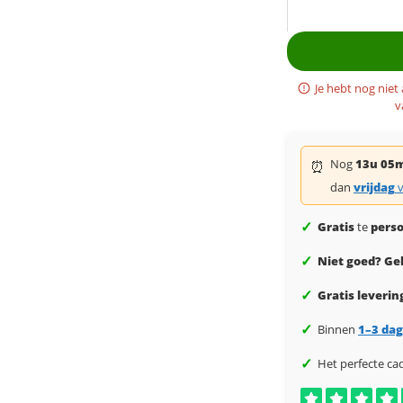
Je hebt nog niet
v
Nog
13u 05
⏰
dan
vrijdag
v
✓
Gratis
te
perso
✓
Niet goed? Gel
✓
Gratis leverin
✓
Binnen
1–3 da
✓
Het perfecte ca