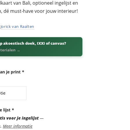
kaart van Bali, optioneel ingelijst en
n, dé must-have voor jouw interieur!
r
Jorick van Raalten
p akoestisch doek, IXXI of canvas?
aterialen →
an je print
*
e lijst
*
is voor je ingelijst
—
s.
Meer informatie