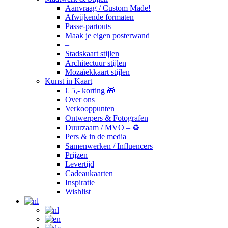
Aanvraag / Custom Made!
Afwijkende formaten
Passe-partouts
Maak je eigen posterwand
–
Stadskaart stijlen
Architectuur stijlen
Mozaïekkaart stijlen
Kunst in Kaart
€ 5,- korting 🎁
Over ons
Verkooppunten
Ontwerpers & Fotografen
Duurzaam / MVO – ♻️
Pers & in de media
Samenwerken / Influencers
Prijzen
Levertijd
Cadeaukaarten
Inspiratie
Wishlist