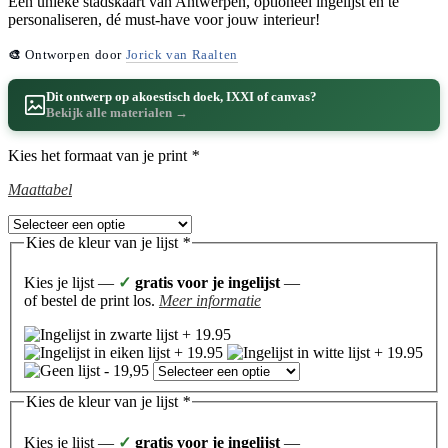
Een unieke stadskaart van Antwerpen, optioneel ingelijst en te
personaliseren, dé must-have voor jouw interieur!
🎨
Ontworpen door
Jorick van Raalten
Dit ontwerp op akoestisch doek, IXXI of canvas?
Bekijk alle materialen →
Kies het formaat van je print
*
Maattabel
Kies de kleur van je lijst
*
Kies je lijst —
✓
gratis voor je ingelijst
—
of bestel de print los.
Meer informatie
Kies de kleur van je lijst
*
Kies je lijst —
✓
gratis voor je ingelijst
—