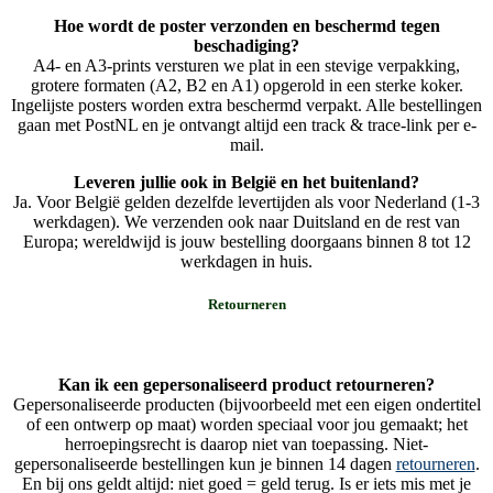
Hoe wordt de poster verzonden en beschermd tegen
beschadiging?
A4- en A3-prints versturen we plat in een stevige verpakking,
grotere formaten (A2, B2 en A1) opgerold in een sterke koker.
Ingelijste posters worden extra beschermd verpakt. Alle bestellingen
gaan met PostNL en je ontvangt altijd een track & trace-link per e-
mail.
Leveren jullie ook in België en het buitenland?
Ja. Voor België gelden dezelfde levertijden als voor Nederland (1-3
werkdagen). We verzenden ook naar Duitsland en de rest van
Europa; wereldwijd is jouw bestelling doorgaans binnen 8 tot 12
werkdagen in huis.
Retourneren
Kan ik een gepersonaliseerd product retourneren?
Gepersonaliseerde producten (bijvoorbeeld met een eigen ondertitel
of een ontwerp op maat) worden speciaal voor jou gemaakt; het
herroepingsrecht is daarop niet van toepassing. Niet-
gepersonaliseerde bestellingen kun je binnen 14 dagen
retourneren
.
En bij ons geldt altijd: niet goed = geld terug. Is er iets mis met je