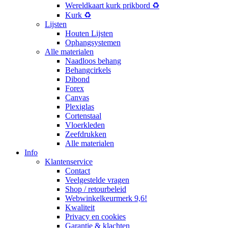
Wereldkaart kurk prikbord ♻️
Kurk ♻️
Lijsten
Houten Lijsten
Ophangsystemen
Alle materialen
Naadloos behang
Behangcirkels
Dibond
Forex
Canvas
Plexiglas
Cortenstaal
Vloerkleden
Zeefdrukken
Alle materialen
Info
Klantenservice
Contact
Veelgestelde vragen
Shop / retourbeleid
Webwinkelkeurmerk 9,6!
Kwaliteit
Privacy en cookies
Garantie & klachten