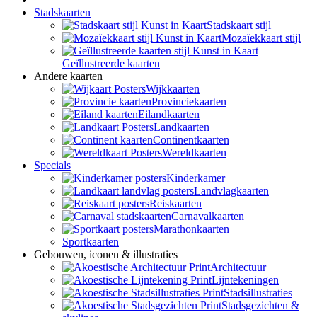
Stadskaarten
Stadskaart stijl
Mozaïekkaart stijl
Geïllustreerde kaarten
Andere kaarten
Wijkkaarten
Provinciekaarten
Eilandkaarten
Landkaarten
Continentkaarten
Wereldkaarten
Specials
Kinderkamer
Landvlagkaarten
Reiskaarten
Carnavalkaarten
Marathonkaarten
Sportkaarten
Gebouwen, iconen & illustraties
Architectuur
Lijntekeningen
Stadsillustraties
Stadsgezichten &