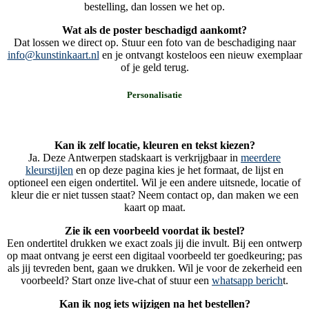
bestelling, dan lossen we het op.
Wat als de poster beschadigd aankomt?
Dat lossen we direct op. Stuur een foto van de beschadiging naar
info@kunstinkaart.nl
en je ontvangt kosteloos een nieuw exemplaar
of je geld terug.
Personalisatie
Kan ik zelf locatie, kleuren en tekst kiezen?
Ja. Deze Antwerpen stadskaart is verkrijgbaar in
meerdere
kleurstijlen
en op deze pagina kies je het formaat, de lijst en
optioneel een eigen ondertitel. Wil je een andere uitsnede, locatie of
kleur die er niet tussen staat? Neem contact op, dan maken we een
kaart op maat.
Zie ik een voorbeeld voordat ik bestel?
Een ondertitel drukken we exact zoals jij die invult. Bij een ontwerp
op maat ontvang je eerst een digitaal voorbeeld ter goedkeuring; pas
als jij tevreden bent, gaan we drukken. Wil je voor de zekerheid een
voorbeeld? Start onze live-chat of stuur een
whatsapp berich
t.
Kan ik nog iets wijzigen na het bestellen?