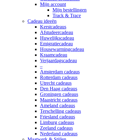
Mijn account
Mijn bestellingen
Track & Trace
Cadeau ideeën
Kerstcadeaus
Afstudeercadeau
Huwelijkscadeau
Emigratiecadeau
Housewarmingcadeau
Kraamcadeau
Verjaardagscadeau
–
Amsterdam cadeaus
Rotterdam cadeaus
Utrecht cadeaus
Den Haag cadeaus
Groningen cadeaus
Maastricht cadeaus
Ameland cadeaus
Terschelling cadeaus
Friesland cadeaus
Limburg cadeaus
Zeeland cadeaus
Nederland cadeaus
Maatwerk & Stijlen