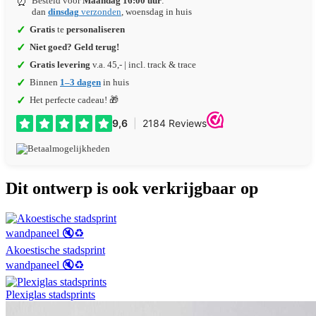
⏰
Besteld vóór
Maandag 16:00 uur
:
dan
dinsdag
verzonden
, woensdag in huis
✓
Gratis
te
personaliseren
✓
Niet goed? Geld terug!
✓
Gratis levering
v.a. 45,- | incl. track & trace
✓
Binnen
1–3 dagen
in huis
✓
Het perfecte cadeau! 🎁
Dit ontwerp is ook verkrijgbaar op
Akoestische stadsprint
wandpaneel 🔇♻️
Plexiglas stadsprints