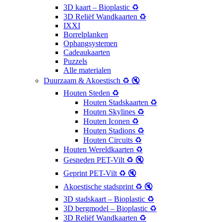
3D kaart – Bioplastic ♻️
3D Reliëf Wandkaarten ♻️
IXXI
Borrelplanken
Ophangsystemen
Cadeaukaarten
Puzzels
Alle materialen
Duurzaam & Akoestisch ♻️ 🔇
Houten Steden ♻️
Houten Stadskaarten ♻️
Houten Skylines ♻️
Houten Iconen ♻️
Houten Stadions ♻️
Houten Circuits ♻️
Houten Wereldkaarten ♻️
Gesneden PET-Vilt ♻️ 🔇
Geprint PET-Vilt ♻️ 🔇
Akoestische stadsprint ♻️ 🔇
3D stadskaart – Bioplastic ♻️
3D bergmodel – Bioplastic ♻️
3D Reliëf Wandkaarten ♻️