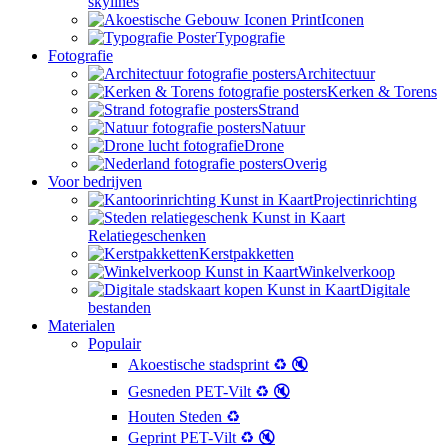
skylines
Iconen
Typografie
Fotografie
Architectuur
Kerken & Torens
Strand
Natuur
Drone
Overig
Voor bedrijven
Projectinrichting
Relatiegeschenken
Kerstpakketten
Winkelverkoop
Digitale
bestanden
Materialen
Populair
Akoestische stadsprint ♻️ 🔇
Gesneden PET-Vilt ♻️ 🔇
Houten Steden ♻️
Geprint PET-Vilt ♻️ 🔇