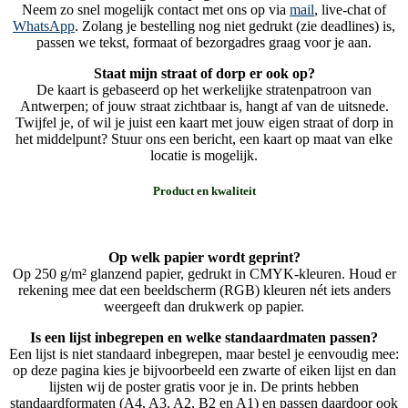
Neem zo snel mogelijk contact met ons op via
mail
, live-chat of
WhatsApp
. Zolang je bestelling nog niet gedrukt (zie deadlines) is,
passen we tekst, formaat of bezorgadres graag voor je aan.
Staat mijn straat of dorp er ook op?
De kaart is gebaseerd op het werkelijke stratenpatroon van
Antwerpen; of jouw straat zichtbaar is, hangt af van de uitsnede.
Twijfel je, of wil je juist een kaart met jouw eigen straat of dorp in
het middelpunt? Stuur ons een bericht, een kaart op maat van elke
locatie is mogelijk.
Product en kwaliteit
Op welk papier wordt geprint?
Op 250 g/m² glanzend papier, gedrukt in CMYK-kleuren. Houd er
rekening mee dat een beeldscherm (RGB) kleuren nét iets anders
weergeeft dan drukwerk op papier.
Is een lijst inbegrepen en welke standaardmaten passen?
Een lijst is niet standaard inbegrepen, maar bestel je eenvoudig mee:
op deze pagina kies je bijvoorbeeld een zwarte of eiken lijst en dan
lijsten wij de poster gratis voor je in. De prints hebben
standaardformaten (A4, A3, A2, B2 en A1) en passen daardoor ook