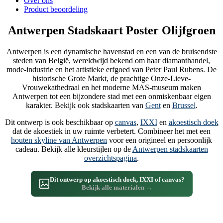
Over ons
Product beoordeling
Antwerpen Stadskaart Poster Olijfgroen
Antwerpen is een dynamische havenstad en een van de bruisendste
steden van België, wereldwijd bekend om haar diamanthandel,
mode-industrie en het artistieke erfgoed van Peter Paul Rubens. De
historische Grote Markt, de prachtige Onze-Lieve-
Vrouwekathedraal en het moderne MAS-museum maken
Antwerpen tot een bijzondere stad met een onmiskenbaar eigen
karakter. Bekijk ook stadskaarten van
Gent
en
Brussel
.
Dit ontwerp is ook beschikbaar op
canvas
,
IXXI
en
akoestisch doek
dat de akoestiek in uw ruimte verbetert. Combineer het met een
houten skyline van Antwerpen
voor een origineel en persoonlijk
cadeau. Bekijk alle kleurstijlen op de
Antwerpen stadskaarten
overzichtspagina
.
Dit ontwerp op akoestisch doek, IXXI of canvas?
Bekijk alle materialen →