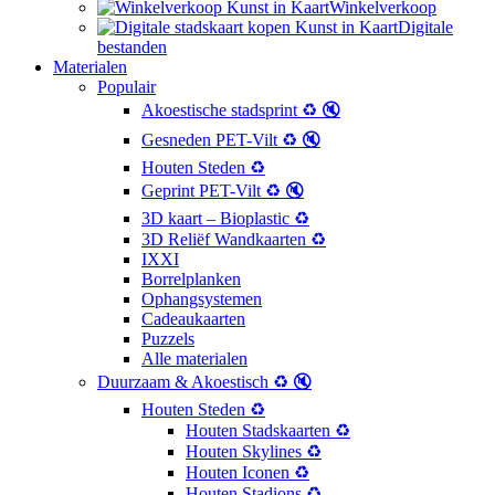
Winkelverkoop
Digitale
bestanden
Materialen
Populair
Akoestische stadsprint ♻️ 🔇
Gesneden PET-Vilt ♻️ 🔇
Houten Steden ♻️
Geprint PET-Vilt ♻️ 🔇
3D kaart – Bioplastic ♻️
3D Reliëf Wandkaarten ♻️
IXXI
Borrelplanken
Ophangsystemen
Cadeaukaarten
Puzzels
Alle materialen
Duurzaam & Akoestisch ♻️ 🔇
Houten Steden ♻️
Houten Stadskaarten ♻️
Houten Skylines ♻️
Houten Iconen ♻️
Houten Stadions ♻️