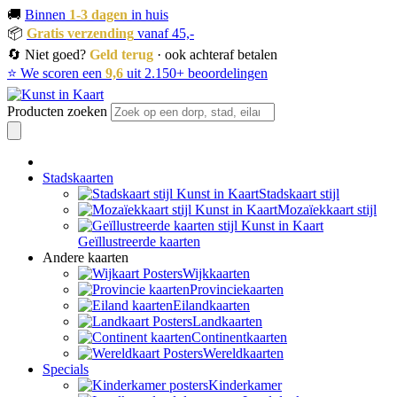
🚚
Binnen
1-3 dagen
in huis
📦
Gratis verzending
vanaf 45,-
🔄 Niet goed?
Geld terug
· ook achteraf betalen
⭐ We scoren een
9,6
uit 2.150+ beoordelingen
Producten zoeken
Stadskaarten
Stadskaart stijl
Mozaïekkaart stijl
Geïllustreerde kaarten
Andere kaarten
Wijkkaarten
Provinciekaarten
Eilandkaarten
Landkaarten
Continentkaarten
Wereldkaarten
Specials
Kinderkamer