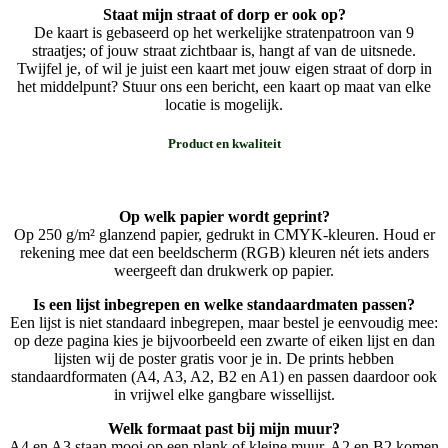
Staat mijn straat of dorp er ook op?
De kaart is gebaseerd op het werkelijke stratenpatroon van 9
straatjes; of jouw straat zichtbaar is, hangt af van de uitsnede.
Twijfel je, of wil je juist een kaart met jouw eigen straat of dorp in
het middelpunt? Stuur ons een bericht, een kaart op maat van elke
locatie is mogelijk.
Product en kwaliteit
Op welk papier wordt geprint?
Op 250 g/m² glanzend papier, gedrukt in CMYK-kleuren. Houd er
rekening mee dat een beeldscherm (RGB) kleuren nét iets anders
weergeeft dan drukwerk op papier.
Is een lijst inbegrepen en welke standaardmaten passen?
Een lijst is niet standaard inbegrepen, maar bestel je eenvoudig mee:
op deze pagina kies je bijvoorbeeld een zwarte of eiken lijst en dan
lijsten wij de poster gratis voor je in. De prints hebben
standaardformaten (A4, A3, A2, B2 en A1) en passen daardoor ook
in vrijwel elke gangbare wissellijst.
Welk formaat past bij mijn muur?
A4 en A3 staan mooi op een plank of kleine muur, A2 en B2 komen