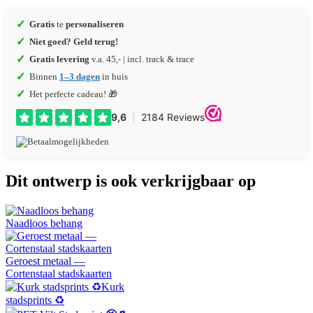
✓
Gratis
te
personaliseren
✓
Niet goed? Geld terug!
✓
Gratis levering
v.a. 45,- | incl. track & trace
✓
Binnen
1–3 dagen
in huis
✓
Het perfecte cadeau! 🎁
Dit ontwerp is ook verkrijgbaar op
Naadloos behang
Geroest metaal —
Cortenstaal stadskaarten
Kurk
stadsprints ♻️