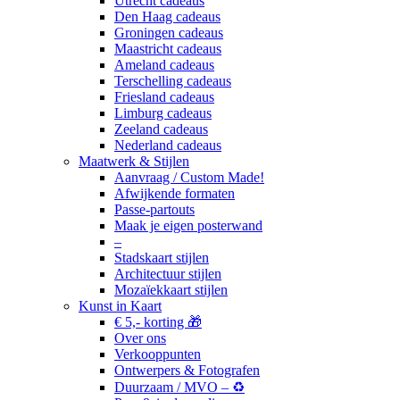
Utrecht cadeaus
Den Haag cadeaus
Groningen cadeaus
Maastricht cadeaus
Ameland cadeaus
Terschelling cadeaus
Friesland cadeaus
Limburg cadeaus
Zeeland cadeaus
Nederland cadeaus
Maatwerk & Stijlen
Aanvraag / Custom Made!
Afwijkende formaten
Passe-partouts
Maak je eigen posterwand
–
Stadskaart stijlen
Architectuur stijlen
Mozaïekkaart stijlen
Kunst in Kaart
€ 5,- korting 🎁
Over ons
Verkooppunten
Ontwerpers & Fotografen
Duurzaam / MVO – ♻️