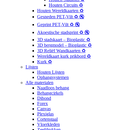
Houten Circuits ♻️
Houten Wereldkaarten ♻️
Gesneden PET-Vilt ♻️ 🔇
Geprint PET-Vilt ♻️ 🔇
Akoestische stadsprint ♻️ 🔇
3D stadskaart – Bioplastic ♻️
3D bergmodel – Bioplastic ♻️
3D Reliëf Wandkaarten ♻️
Wereldkaart kurk prikbord ♻️
Kurk ♻️
Lijsten
Houten Lijsten
Ophangsystemen
Alle materialen
Naadloos behang
Behangcirkels
Dibond
Forex
Canvas
Plexiglas
Cortenstaal
Vloerkleden
Zeefdrukken