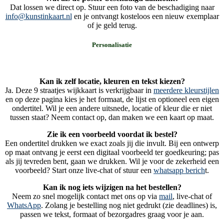
Dat lossen we direct op. Stuur een foto van de beschadiging naar
info@kunstinkaart.nl
en je ontvangt kosteloos een nieuw exemplaar
of je geld terug.
Personalisatie
Kan ik zelf locatie, kleuren en tekst kiezen?
Ja. Deze 9 straatjes wijkkaart is verkrijgbaar in
meerdere kleurstijlen
en op deze pagina kies je het formaat, de lijst en optioneel een eigen
ondertitel. Wil je een andere uitsnede, locatie of kleur die er niet
tussen staat? Neem contact op, dan maken we een kaart op maat.
Zie ik een voorbeeld voordat ik bestel?
Een ondertitel drukken we exact zoals jij die invult. Bij een ontwerp
op maat ontvang je eerst een digitaal voorbeeld ter goedkeuring; pas
als jij tevreden bent, gaan we drukken. Wil je voor de zekerheid een
voorbeeld? Start onze live-chat of stuur een
whatsapp berich
t.
Kan ik nog iets wijzigen na het bestellen?
Neem zo snel mogelijk contact met ons op via
mail
, live-chat of
WhatsApp
. Zolang je bestelling nog niet gedrukt (zie deadlines) is,
passen we tekst, formaat of bezorgadres graag voor je aan.