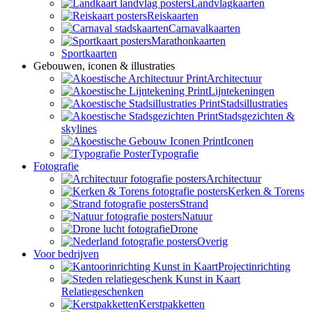
Landvlagkaarten
Reiskaarten
Carnavalkaarten
Marathonkaarten
Sportkaarten
Gebouwen, iconen & illustraties
Architectuur
Lijntekeningen
Stadsillustraties
Stadsgezichten &
skylines
Iconen
Typografie
Fotografie
Architectuur
Kerken & Torens
Strand
Natuur
Drone
Overig
Voor bedrijven
Projectinrichting
Relatiegeschenken
Kerstpakketten