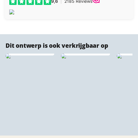
Akoestische
Dit ontwerp is ook verkrijgbaar op
stadsprint
PET Vilt Stadsprint 🔇
wandpaneel 🔇♻️
♻️
Kurk s