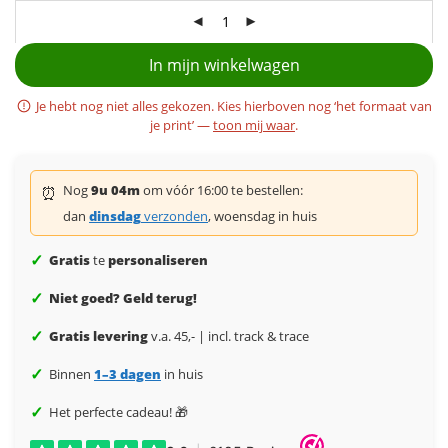
In mijn winkelwagen
Je hebt nog niet alles gekozen. Kies hierboven nog ‘het formaat van
je print’ —
toon mij waar
.
Nog
9u 04m
om vóór 16:00 te bestellen:
⏰
dan
dinsdag
verzonden
, woensdag in huis
✓
Gratis
te
personaliseren
✓
Niet goed? Geld terug!
✓
Gratis levering
v.a. 45,- | incl. track & trace
✓
Binnen
1–3 dagen
in huis
✓
Het perfecte cadeau! 🎁