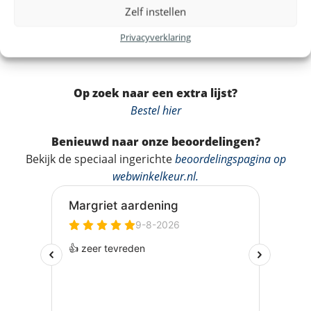
Zelf instellen
Dit ontwerp op akoestisch doek, IXXI of canvas?
Privacyverklaring
Bekijk alle materialen →
Op zoek naar een extra lijst?
Bestel hier
Benieuwd naar onze beoordelingen?
Bekijk de speciaal ingerichte
beoordelingspagina op
webwinkelkeur.nl
.