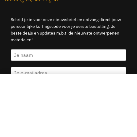
Schrijf je in voor onze nieuwsbrief en ontvang direct jouw
persoonlijke kortingscode voor je eerste bestelling, de
beste deals en updates m.b.t. de nieuwste ontwerpenen
materialen!
Amersfoort – Kattenbroek Wijkkaart
Kies opties
v.a.
19.95
Ja, stuur mij de 5 euro korting
© 2015–2026 Kunst in Kaart — Veilige betalingen met Ideal,