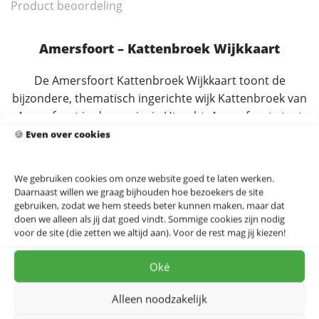
Product beoordeling
Amersfoort – Kattenbroek Wijkkaart
De Amersfoort Kattenbroek Wijkkaart toont de
bijzondere, thematisch ingerichte wijk Kattenbroek van
Amersfoort in de provincie
Utrecht
. Amersfoort staat
bekend om landmarks als de
Onze-Lieve-Vrouwetoren
,
🍪
Even over cookies
het
Koppelpoort
en de
Sint-Joriskerk
. Vlakbij liggen
Soest
,
Baarn
,
Leusden
,
Hilversum
en
Utrecht
.
We gebruiken cookies om onze website goed te laten werken.
Daarnaast willen we graag bijhouden hoe bezoekers de site
Dit ontwerp is ook verkrijgbaar op andere materialen.
gebruiken, zodat we hem steeds beter kunnen maken, maar dat
Verbeter de akoestiek in je woning of thuiskantoor met
doen we alleen als jij dat goed vindt. Sommige cookies zijn nodig
voor de site (die zetten we altijd aan). Voor de rest mag jij kiezen!
een
akoestisch doek van Amersfoort
, stel de kaart
samen als modulaire IXXI-compositie, of kies voor een
Oké
(ingelijste) canvas print. Ook als puzzel te bestellen, een
persoonlijk en origineel cadeau voor iemand met een
Alleen noodzakelijk
band met Amersfoort.