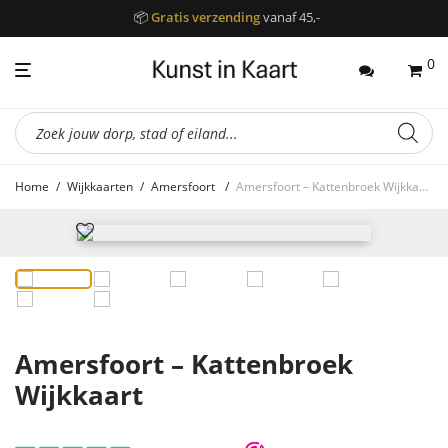
📦
Gratis verzending
vanaf 45,-
0
Producten
zoeken
Home
/
Wijkkaarten
/
Amersfoort
/
Amersfoort – Kattenbroek Wijkkaart
Amersfoort – Kattenbroek
Wijkkaart