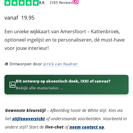
19.95
Een unieke wijkkaart van Amersfoort – Kattenbroek,
optioneel ingelijst en te personaliseren, dé must-have
voor jouw interieur!
🎨
Ontworpen door
Jorick van Raalten
Dit ontwerp op akoestisch doek, IXXI of canvas?
Bekijk alle materialen →
Kleurstijl
Gewenste kleurstijl
– Afbeelding toont de White stijl. Kies via
het
stijlenoverzicht
of onderstaande voorbeelden. Voorbeeld in
andere stijl? Start de
live-chat
of
neem contact op
.