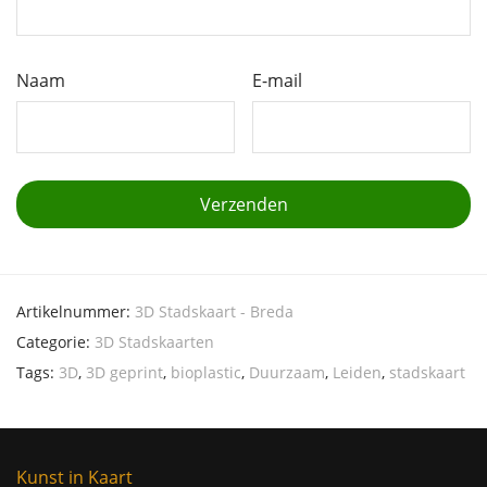
Naam
E-mail
Artikelnummer:
3D Stadskaart - Breda
Categorie:
3D Stadskaarten
Tags:
3D
,
3D geprint
,
bioplastic
,
Duurzaam
,
Leiden
,
stadskaart
Kunst in Kaart