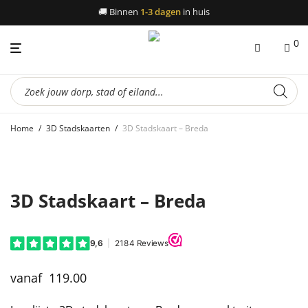
🚚
Binnen
1-3 dagen
in huis
0
Producten
zoeken
Home
/
3D Stadskaarten
/
3D Stadskaart – Breda
3D Stadskaart – Breda
119.00