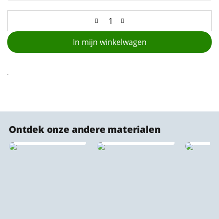
In mijn winkelwagen
Ontdek onze andere materialen
Kurk stadsprints ♻️
Forex stadsprints
Stadsp