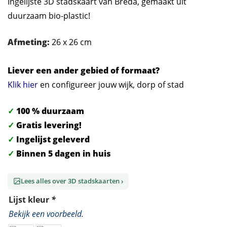
Ingelijste 3D stadskaart van Breda, gemaakt uit
duurzaam bio-plastic!
Afmeting:
26 x 26 cm
Liever een ander gebied of formaat?
Klik hier
en configureer jouw wijk, dorp of stad
✓
100 % duurzaam
✓
Gratis levering!
✓
Ingelijst geleverd
✓
Binnen 5 dagen in huis
Lees alles over 3D stadskaarten ›
Lijst kleur
*
Bekijk een voorbeeld
.