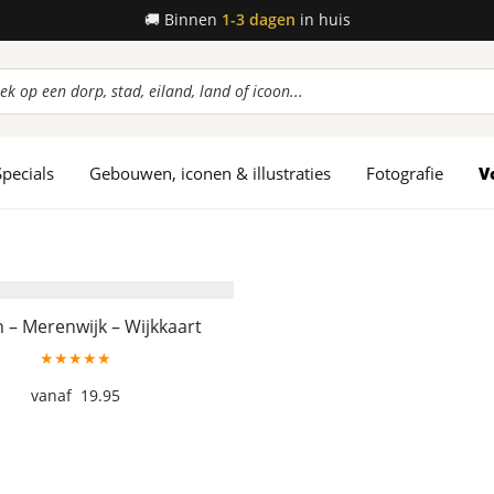
🚚
Binnen
1-3 dagen
in huis
ucten
en
Specials
Gebouwen, iconen & illustraties
Fotografie
V
 – Merenwijk – Wijkkaart
★★★★★
19.95