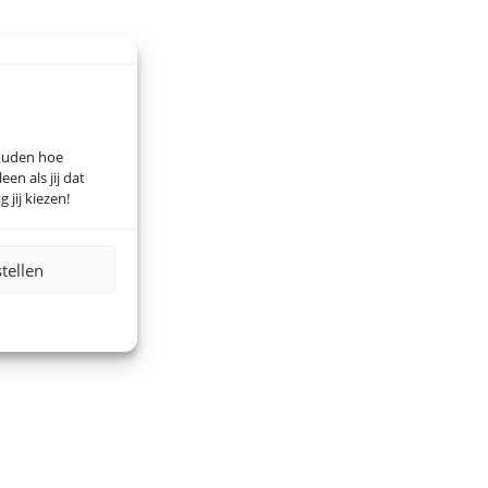
houden hoe
n als jij dat
 jij kiezen!
stellen