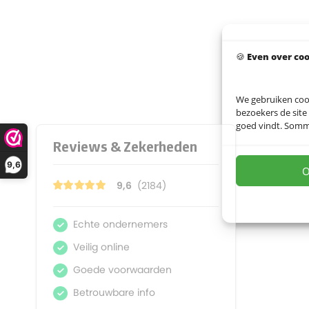
🍪
Even over co
We gebruiken coo
bezoekers de site
goed vindt. Sommig
9,6
O