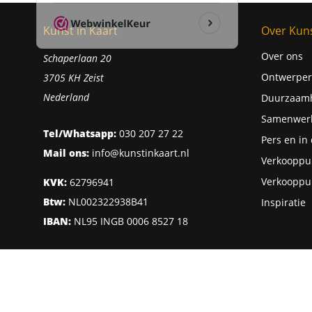
Kunst in Kaart
Over Kuns
Over ons
Schaperlaan 20
Ontwerper
3705 KH Zeist
Nederland
Duurzaam
Samenwer
Tel/Whatsapp:
030 207 27 22
Pers en in
Mail ons:
info@kunstinkaart.nl
Verkooppu
Verkooppu
KVK:
62796941
Btw:
NL002322938B41
Inspiratie
IBAN:
NL95 INGB 0006 8527 18