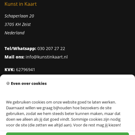
Kunst in Kaart
Schaperlaan 20
3705 KH Zeist
Nederland
Tel/Whatsapp:
030 207 27 22
Mail ons:
info@kunstinkaart.nl
KVK:
62796941
Btw:
NL002322938B41
🍪
Even over cookies
IBAN:
NL95 INGB 0006 8527 18
We gebruiken cookies om onze website goed te laten werken.
Daarnaast willen we graag bijhouden hoe bezoekers de site
Klantenservice
gebruiken, zodat we hem steeds beter kunnen maken, maar dat
doen we alleen als jij dat goed vindt. Sommige cookies zijn nodig
Over Kunst in Kaart
voor de site (die zetten we altijd aan). Voor de rest mag jij kiezen!
Ontwerpers & Fotografen