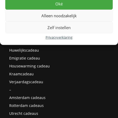
Levertijden
Oké
Prijzen
Alleen noodzakelijk
Milieu
Cadeau ideeën
Zelf instellen
Kerstcadeaus
Privacyverklaring
Afstudeercadeau
Huwelijkscadeau
Emigratie cadeau
Housewarming cadeau
Kraamcadeau
Verjaardagscadeau
–
Amsterdam cadeaus
Rotterdam cadeaus
Utrecht cadeaus