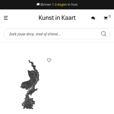
🚚
Binnen
1-3 dagen
in huis
0
Producten
zoeken