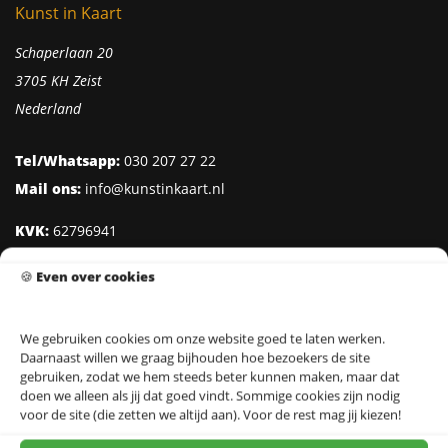
Kunst in Kaart
Schaperlaan 20
3705 KH Zeist
Nederland
Tel/Whatsapp:
030 207 27 22
Mail ons:
info@kunstinkaart.nl
KVK:
62796941
Btw:
NL002322938B41
🍪
Even over cookies
IBAN:
NL95 INGB 0006 8527 18
We gebruiken cookies om onze website goed te laten werken.
Daarnaast willen we graag bijhouden hoe bezoekers de site
Klantenservice
gebruiken, zodat we hem steeds beter kunnen maken, maar dat
doen we alleen als jij dat goed vindt. Sommige cookies zijn nodig
Over Kunst in Kaart
voor de site (die zetten we altijd aan). Voor de rest mag jij kiezen!
Ontwerpers & Fotografen