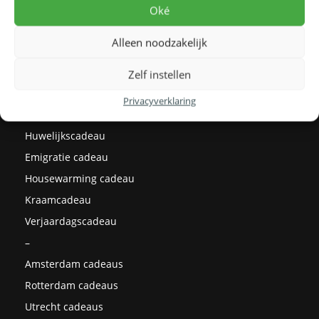
Levertijden
Oké
Prijzen
Alleen noodzakelijk
Milieu
Cadeau ideeën
Zelf instellen
Kerstcadeaus
Privacyverklaring
Afstudeercadeau
Huwelijkscadeau
Emigratie cadeau
Housewarming cadeau
Kraamcadeau
Verjaardagscadeau
–
Amsterdam cadeaus
Rotterdam cadeaus
Utrecht cadeaus