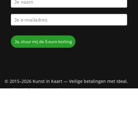
Ja, stuur mij de 5 euro korting
© 2015–2026 Kunst in Kaart — Veilige betalingen met Ideal,
Creditcard, Klarna & PayPal
De waardering van kunstinkaart.nl/ bij
WebwinkelKeur Reviews
is 9.6/10 gebaseerd op 2184 reviews.