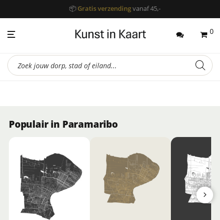
📦
Gratis verzending
vanaf 45,-
0
Producten
zoeken
Populair in Paramaribo