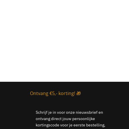
Ontvang €5,- korting! 🎁
Schrijf je in voor onze nieuwsbrief en
ontvang direct jouw persoonlijke
kortingscode voor je eerste bestelling,