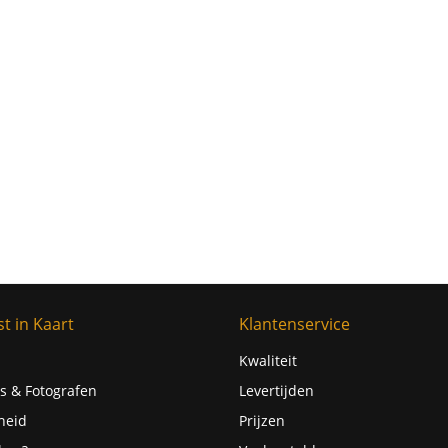
t in Kaart
Klantenservice
Kwaliteit
s & Fotografen
Levertijden
heid
Prijzen