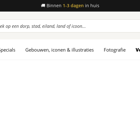
🚚
Binnen
1-3 dagen
in huis
ucten
en
Specials
Gebouwen, iconen & illustraties
Fotografie
V