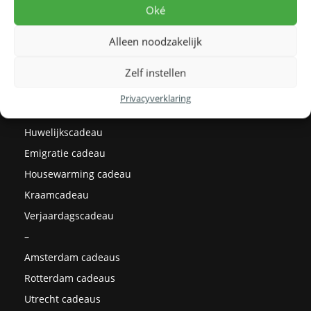
Levertijden
Oké
Prijzen
Alleen noodzakelijk
Milieu
Cadeau ideeën
Zelf instellen
Kerstcadeaus
Privacyverklaring
Afstudeercadeau
Huwelijkscadeau
Emigratie cadeau
Housewarming cadeau
Kraamcadeau
Verjaardagscadeau
–
Amsterdam cadeaus
Rotterdam cadeaus
Utrecht cadeaus