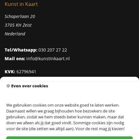
Kunst in Kaart
Schaperlaan 20
3705 KH Zeist
Nederland
Tel/Whatsapp:
030 207 27 22
Mail ons:
info@kunstinkaart.nl
KVK:
62796941
Btw:
NL002322938B41
🍪
Even over cookies
IBAN:
NL95 INGB 0006 8527 18
We gebruiken cookies om onze website goed te laten werken.
Daarnaast willen we graag bijhouden hoe bezoekers de site
Klantenservice
gebruiken, zodat we hem steeds beter kunnen maken, maar dat
doen we alleen als jij dat goed vindt. Sommige cookies zijn nodig
Over Kunst in Kaart
voor de site (die zetten we altijd aan). Voor de rest mag jij kiezen!
Ontwerpers & Fotografen