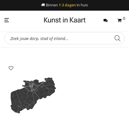
🚚
Binnen
1-3 dagen
in huis
0
Producten
zoeken