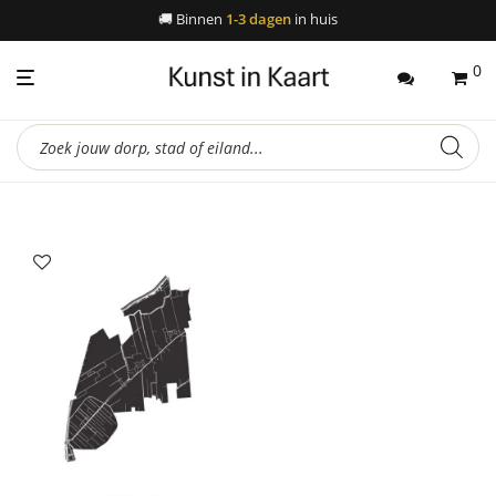
🚚
Binnen
1-3 dagen
in huis
0
Producten
zoeken