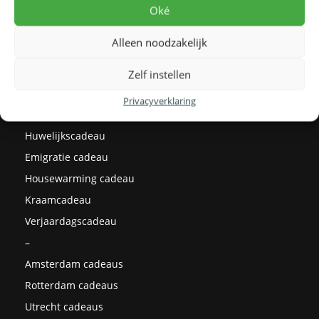
Levertijden
Oké
Prijzen
Alleen noodzakelijk
Milieu
Cadeau ideeën
Zelf instellen
Kerstcadeaus
Privacyverklaring
Afstudeercadeau
Huwelijkscadeau
Emigratie cadeau
Housewarming cadeau
Kraamcadeau
Verjaardagscadeau
–
Amsterdam cadeaus
Rotterdam cadeaus
Utrecht cadeaus