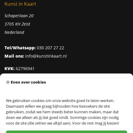
Kunst in Kaart
Schaperlaan 20
3705 KH Zeist
Nederland
Tel/Whatsapp:
030 207 27 22
Mail ons:
info@kunstinkaart.nl
KVK:
62796941
Btw:
NL002322938B41
🍪
Even over cookies
IBAN:
NL95 INGB 0006 8527 18
We gebruiken cookies om onze website goed te laten werken.
Daarnaast willen we graag bijhouden hoe bezoekers de site
Klantenservice
gebruiken, zodat we hem steeds beter kunnen maken, maar dat
doen we alleen als jij dat goed vindt. Sommige cookies zijn nodig
Over Kunst in Kaart
voor de site (die zetten we altijd aan). Voor de rest mag jij kiezen!
Ontwerpers & Fotografen