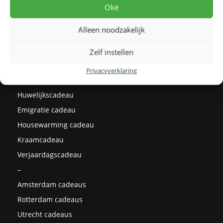
Levertijden
Oké
Prijzen
Alleen noodzakelijk
Milieu
Cadeau ideeën
Zelf instellen
Kerstcadeaus
Privacyverklaring
Afstudeercadeau
Huwelijkscadeau
Emigratie cadeau
Housewarming cadeau
Kraamcadeau
Verjaardagscadeau
–
Amsterdam cadeaus
Rotterdam cadeaus
Utrecht cadeaus