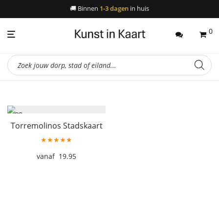
🚚
Binnen
1-3 dagen
in huis
0
Producten
zoeken
Torremolinos Stadskaart
★★★★★
19.95