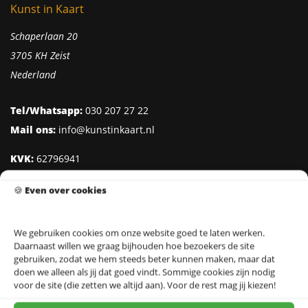
Kunst in Kaart
Schaperlaan 20
3705 KH Zeist
Nederland
Tel/Whatsapp:
030 207 27 22
Mail ons:
info@kunstinkaart.nl
KVK:
62796941
Btw:
NL002322938B41
🍪
Even over cookies
IBAN:
NL95 INGB 0006 8527 18
We gebruiken cookies om onze website goed te laten werken.
Daarnaast willen we graag bijhouden hoe bezoekers de site
Klantenservice
gebruiken, zodat we hem steeds beter kunnen maken, maar dat
doen we alleen als jij dat goed vindt. Sommige cookies zijn nodig
Over Kunst in Kaart
voor de site (die zetten we altijd aan). Voor de rest mag jij kiezen!
Ontwerpers & Fotografen