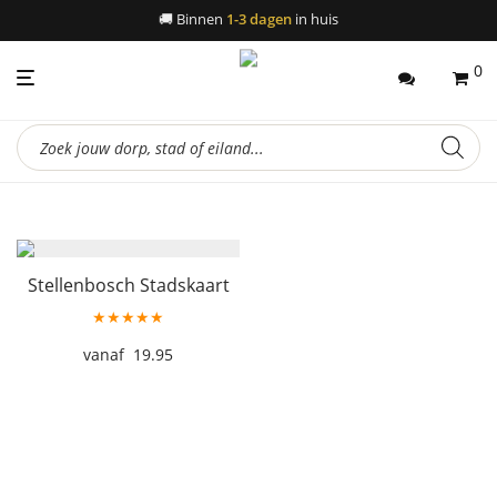
🚚
Binnen
1-3 dagen
in huis
0
Producten
zoeken
Stellenbosch Stadskaart
★★★★★
19.95