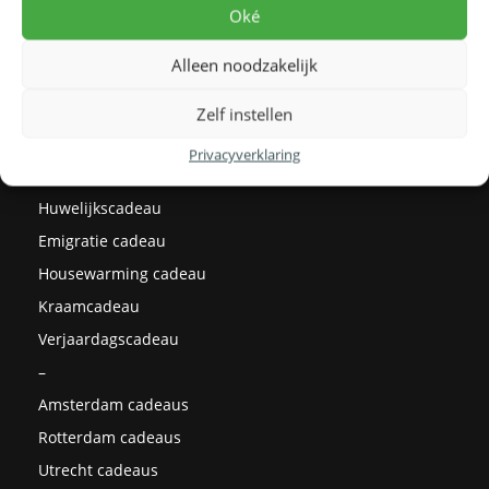
Levertijden
Oké
Prijzen
Alleen noodzakelijk
Milieu
Cadeau ideeën
Zelf instellen
Kerstcadeaus
Privacyverklaring
Afstudeercadeau
Huwelijkscadeau
Emigratie cadeau
Housewarming cadeau
Kraamcadeau
Verjaardagscadeau
–
Amsterdam cadeaus
Rotterdam cadeaus
Utrecht cadeaus