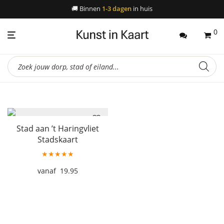
🚚
Binnen
1-3 dagen
in huis
0
Producten
zoeken
Stad aan ’t Haringvliet
Stadskaart
★★★★★
19.95