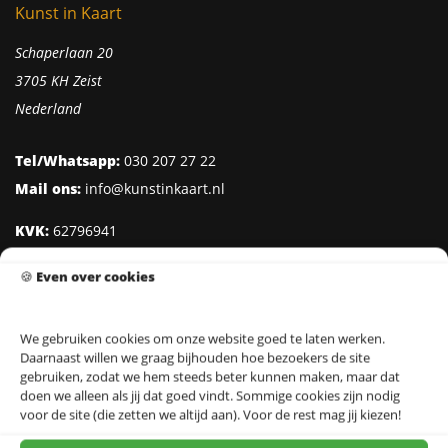
Kunst in Kaart
Schaperlaan 20
3705 KH Zeist
Nederland
Tel/Whatsapp:
030 207 27 22
Mail ons:
info@kunstinkaart.nl
KVK:
62796941
Btw:
NL002322938B41
🍪
Even over cookies
IBAN:
NL95 INGB 0006 8527 18
We gebruiken cookies om onze website goed te laten werken.
Daarnaast willen we graag bijhouden hoe bezoekers de site
Klantenservice
gebruiken, zodat we hem steeds beter kunnen maken, maar dat
doen we alleen als jij dat goed vindt. Sommige cookies zijn nodig
Over Kunst in Kaart
voor de site (die zetten we altijd aan). Voor de rest mag jij kiezen!
Ontwerpers & Fotografen