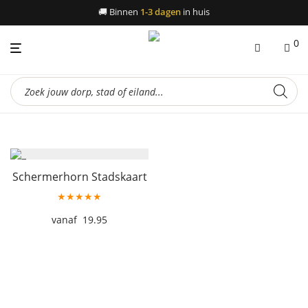
🚚
Binnen
1-3 dagen
in huis
0
Producten
zoeken
Schermerhorn Stadskaart
★★★★★
19.95