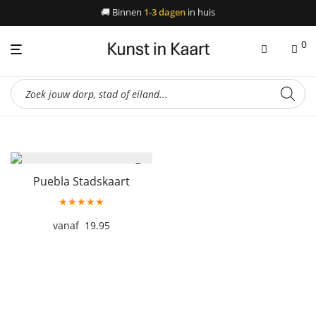
🚚
Binnen
1-3 dagen
in huis
0
Producten
zoeken
Puebla Stadskaart
★★★★★
19.95