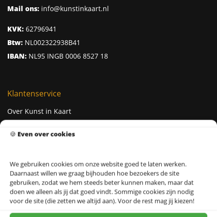
Mail ons:
info@kunstinkaart.nl
KVK:
62796941
Btw:
NL002322938B41
IBAN:
NL95 INGB 0006 8527 18
Klantenservice
Over Kunst in Kaart
Ontwerpers & Fotografen
🍪
Even over cookies
Levertijden
Prijzen
We gebruiken cookies om onze website goed te laten werken.
Milieu
Daarnaast willen we graag bijhouden hoe bezoekers de site
gebruiken, zodat we hem steeds beter kunnen maken, maar dat
Cadeau ideeën
doen we alleen als jij dat goed vindt. Sommige cookies zijn nodig
Kerstcadeaus
voor de site (die zetten we altijd aan). Voor de rest mag jij kiezen!
Afstudeercadeau