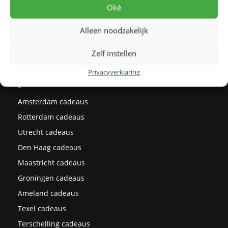
Oké
Huwelijkscadeau
Emigratie cadeau
Alleen noodzakelijk
Housewarming cadeau
Zelf instellen
Kraamcadeau
Verjaardagscadeau
Privacyverklaring
–
Amsterdam cadeaus
Rotterdam cadeaus
Utrecht cadeaus
Den Haag cadeaus
Maastricht cadeaus
Groningen cadeaus
Ameland cadeaus
Texel cadeaus
Terschelling cadeaus