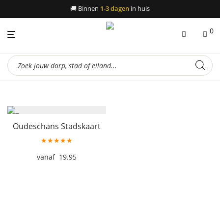
🚚
Binnen
1-3 dagen
in huis
0
Producten
zoeken
Oudeschans Stadskaart
★★★★★
19.95