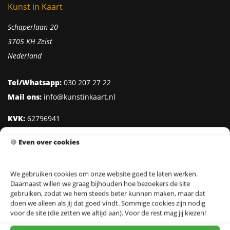
Kunst in Kaart
Schaperlaan 20
3705 KH Zeist
Nederland
Tel/Whatsapp:
030 207 27 22
Mail ons:
info@kunstinkaart.nl
KVK:
62796941
Btw:
NL002322938B41
🍪
Even over cookies
IBAN:
NL95 INGB 0006 8527 18
We gebruiken cookies om onze website goed te laten werken.
Daarnaast willen we graag bijhouden hoe bezoekers de site
Klantenservice
gebruiken, zodat we hem steeds beter kunnen maken, maar dat
doen we alleen als jij dat goed vindt. Sommige cookies zijn nodig
Over Kunst in Kaart
voor de site (die zetten we altijd aan). Voor de rest mag jij kiezen!
Ontwerpers & Fotografen