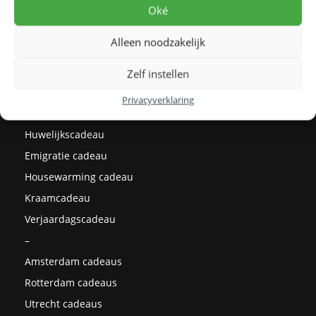
Levertijden
Oké
Prijzen
Alleen noodzakelijk
Milieu
Cadeau ideeën
Zelf instellen
Kerstcadeaus
Privacyverklaring
Afstudeercadeau
Huwelijkscadeau
Emigratie cadeau
Housewarming cadeau
Kraamcadeau
Verjaardagscadeau
–
Amsterdam cadeaus
Rotterdam cadeaus
Utrecht cadeaus