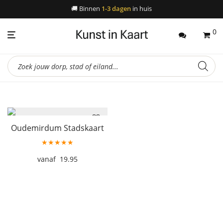
🚚
Binnen
1-3 dagen
in huis
0
Producten
zoeken
Oudemirdum Stadskaart
★★★★★
19.95