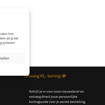
houden hoe
n als jij dat
 jij kiezen!
stellen
Ontvang €5,- korting! 🎁
Schrijf je in voor onze nieuwsbrief en
ontvang direct jouw persoonlijke
kortingscode voor je eerste bestelling,