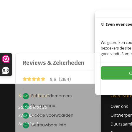
🍪
Even over co
We gebruiken coo
bezoekers de site
goed vindt. Sommig
9,6
O
Kunst in Kaart
Over Kuns
Over ons
Schaperlaan 20
Ontwerper
3705 KH Zeist
Nederland
Duurzaam