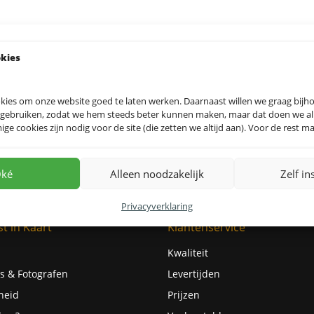
okies
kies om onze website goed te laten werken. Daarnaast willen we graag bij
 gebruiken, zodat we hem steeds beter kunnen maken, maar dat doen we allee
e cookies zijn nodig voor de site (die zetten we altijd aan). Voor de rest mag
ké
Alleen noodzakelijk
Zelf in
Privacyverklaring
t in Kaart
Klantenservice
Kwaliteit
s & Fotografen
Levertijden
heid
Prijzen