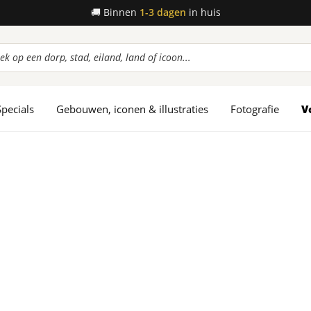
🚚
Binnen
1-3 dagen
in huis
ucten
en
Specials
Gebouwen, iconen & illustraties
Fotografie
V